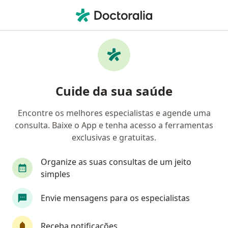
Men
O que você está procurando?
Homepage
Oftalmologista
São Paulo
Giovana Fiora
Mudar de cidade
Cuide da sua saúde
Encontre os melhores especialistas e agende uma
consulta. Baixe o App e tenha acesso a ferramentas
exclusivas e gratuitas.
Dra.
Giovana Fioravanti Lui
sobre as especializações
Oftalmologista
·
Mais
Organize as suas consultas de um jeito
São Paulo
2 endereços
simples
Número de registro: CRM 127052 SP - RQE 47692
Envie mensagens para os especialistas
26 opiniões
Receba notificações