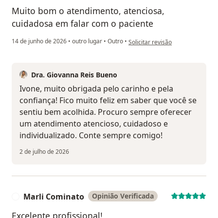
Muito bom o atendimento, atenciosa,
cuidadosa em falar com o paciente
na opinião do utilizador Ivone Ri
14 de junho de 2026
•
outro lugar
•
Outro
•
Solicitar revisão
Dra. Giovanna Reis Bueno
Ivone, muito obrigada pelo carinho e pela
confiança! Fico muito feliz em saber que você se
sentiu bem acolhida. Procuro sempre oferecer
um atendimento atencioso, cuidadoso e
individualizado. Conte sempre comigo!
2 de julho de 2026
Marli Cominato
Opinião Verificada
M
Excelente profissional!