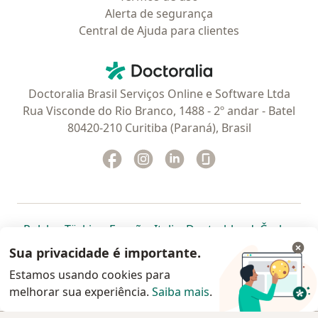
Alerta de segurança
Central de Ajuda para clientes
Contato
Doctoralia - Homepage
Doctoralia Brasil Serviços Online e Software Ltda
Rua Visconde do Rio Branco, 1488 - 2º andar - Batel
80420-210 Curitiba (Paraná), Brasil
Facebook
abre num novo separador
Instagram
abre num novo separador
Linkedin
abre num novo separad
Glassdoor
abre num novo se
abre num novo separador
abre num novo separador
abre num novo separador
abre num novo separado
abre num n
abre
Polska
,
Türkiye
,
España
,
Italia
,
Deutschland
,
Česko
,
abre num novo separador
abre num novo separador
abre num novo separador
abre num novo separa
abre num no
abre n
Portugal
,
México
,
Chile
,
Brasil
,
Argentina
,
Perú
,
Sua privacidade é importante.
abre num novo separad
Colombia
Estamos usando cookies para
melhorar sua experiência.
www.doctoralia.com.br © 2026 - Agende agora sua
Saiba mais
.
consulta