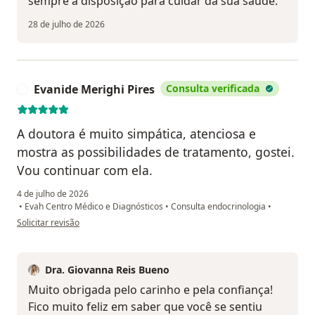
sempre à disposição para cuidar da sua saúde.
28 de julho de 2026
Evanide Merighi Pires
Consulta verificada
E
A doutora é muito simpática, atenciosa e
mostra as possibilidades de tratamento, gostei.
Vou continuar com ela.
4 de julho de 2026
•
Evah Centro Médico e Diagnósticos
•
Consulta endocrinologia
•
na opinião do utilizador Evanide Merighi Pires
Solicitar revisão
Dra. Giovanna Reis Bueno
Muito obrigada pelo carinho e pela confiança!
Fico muito feliz em saber que você se sentiu