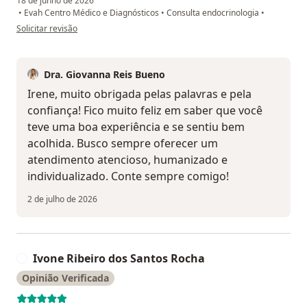
18 de junho de 2026
•
Evah Centro Médico e Diagnósticos
•
Consulta endocrinologia
•
na opinião do utilizador Irene
Solicitar revisão
Dra. Giovanna Reis Bueno
Irene, muito obrigada pelas palavras e pela
confiança! Fico muito feliz em saber que você
teve uma boa experiência e se sentiu bem
acolhida. Busco sempre oferecer um
atendimento atencioso, humanizado e
individualizado. Conte sempre comigo!
2 de julho de 2026
Ivone Ribeiro dos Santos Rocha
I
Opinião Verificada