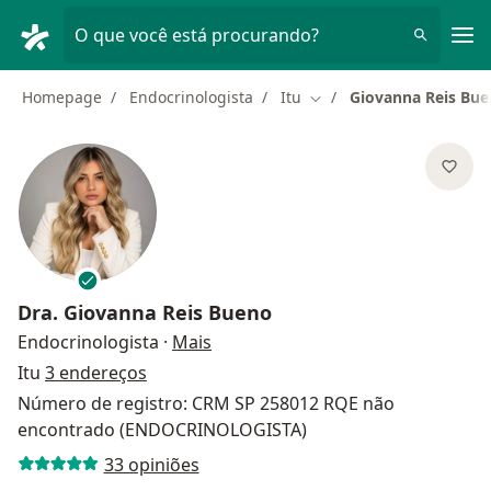
Men
O que você está procurando?
Homepage
Endocrinologista
Itu
Giovanna Reis Bu
Mudar de cidade
Dra.
Giovanna Reis Bueno
sobre as especializações
Endocrinologista
·
Mais
Itu
3 endereços
Número de registro: CRM SP 258012 RQE não
encontrado (ENDOCRINOLOGISTA)
33 opiniões