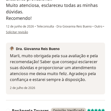
Muito atenciosa, esclareceu todas as minhas
dúvidas.
Recomendo!
12 de junho de 2026
•
Teleconsulta - Dra Giovanna Reis Bueno
•
Outro
•
na opinião do utilizador Marli Cominato
Solicitar revisão
Dra. Giovanna Reis Bueno
Marli, muito obrigada pela sua avaliação e pela
recomendação! Saber que consegui esclarecer
suas dúvidas e proporcionar um atendimento
atencioso me deixa muito feliz. Agradeço pela
confiança e estarei sempre à disposição.
2 de julho de 2026
Rosângela Tavares
Opinião Verificada
R