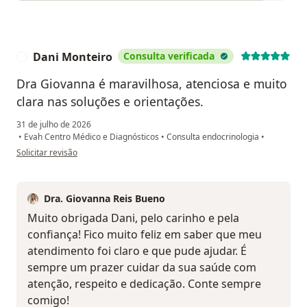
Dani Monteiro
Consulta verificada
D
Dra Giovanna é maravilhosa, atenciosa e muito
clara nas soluções e orientações.
31 de julho de 2026
•
Evah Centro Médico e Diagnósticos
•
Consulta endocrinologia
•
na opinião do utilizador Dani Monteiro
Solicitar revisão
Dra. Giovanna Reis Bueno
Muito obrigada Dani, pelo carinho e pela
confiança! Fico muito feliz em saber que meu
atendimento foi claro e que pude ajudar. É
sempre um prazer cuidar da sua saúde com
atenção, respeito e dedicação. Conte sempre
comigo!