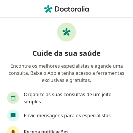
Men
Obesidade • Itu, São Paulo SP
Filtros
• 1
Convênio
Mapa
Profissionais com experiência obesidade,
Cuide da sua saúde
Itu
Encontre os melhores especialistas e agende uma
consulta. Baixe o App e tenha acesso a ferramentas
Qual especialização você está procurando?
exclusivas e gratuitas.
Endocrinologista
Médico clínico geral
Nut
Organize as suas consultas de um jeito
simples
Envie mensagens para os especialistas
Receba notificações