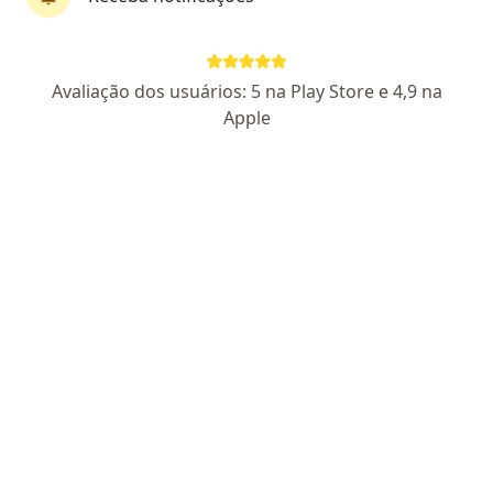
Dra. Simone Brum
Avaliação dos usuários: 5 na Play Store e 4,9 na
·
Mais
Generalista
Apple
78 opiniões
CRM SP 92572
Rua Capitão Silvio Fleming 230, Itu
•
Mapa
Clinica da Cidade - Itu
Consulta ginecologia
R$ 180
Esse especialista não oferece agendamento online para esse endereço.
Solicite um atendimento