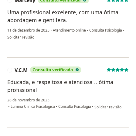
Marcelly
M
Uma profissional excelente, com uma ótima
abordagem e gentileza.
11 de dezembro de 2025
•
Atendimento online
•
Consulta Psicologia
•
na opinião do utilizador Marcelly
Solicitar revisão
V.C.M
Consulta verificada
V
Educada, e respeitosa e atenciosa .. ótima
profissional
28 de novembro de 2025
na opinião do utilizador 
•
Lumina Clinica Psicológica
•
Consulta Psicologia
•
Solicitar revisão