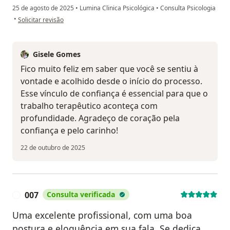
25 de agosto de 2025
•
Lumina Clinica Psicológica
•
Consulta Psicologia
na opinião do utilizador J. Ribeiro
•
Solicitar revisão
Gisele Gomes
Fico muito feliz em saber que você se sentiu à
vontade e acolhido desde o início do processo.
Esse vínculo de confiança é essencial para que o
trabalho terapêutico aconteça com
profundidade. Agradeço de coração pela
confiança e pelo carinho!
22 de outubro de 2025
007
Consulta verificada
0
Uma excelente profissional, com uma boa
postura e eloquência em sua fala. Se dedica