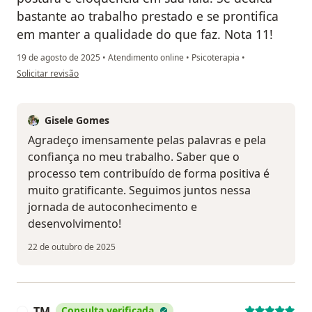
bastante ao trabalho prestado e se prontifica
em manter a qualidade do que faz. Nota 11!
19 de agosto de 2025
•
Atendimento online
•
Psicoterapia
•
na opinião do utilizador 007
Solicitar revisão
Gisele Gomes
Agradeço imensamente pelas palavras e pela
confiança no meu trabalho. Saber que o
processo tem contribuído de forma positiva é
muito gratificante. Seguimos juntos nessa
jornada de autoconhecimento e
desenvolvimento!
22 de outubro de 2025
TM
Consulta verificada
T