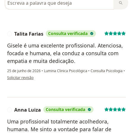
Talita Farias
Consulta verificada
T
Gisele é uma excelente profissional. Atenciosa,
focada e humana, ela conduz a consulta com
empatia e muita dedicação.
25 de junho de 2026
•
Lumina Clinica Psicológica
•
Consulta Psicologia
•
na opinião do utilizador Talita Farias
Solicitar revisão
Anna Luiza
Consulta verificada
A
Uma profissional totalmente acolhedora,
humana. Me sinto a vontade para falar de