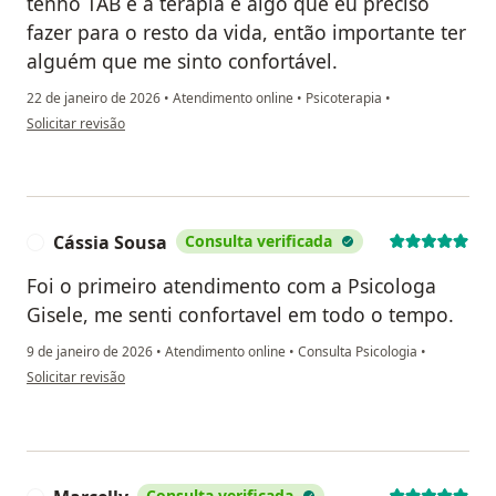
tenho TAB e a terapia é algo que eu preciso
fazer para o resto da vida, então importante ter
alguém que me sinto confortável.
22 de janeiro de 2026
•
Atendimento online
•
Psicoterapia
•
na opinião do utilizador Kelly Mansur
Solicitar revisão
Cássia Sousa
Consulta verificada
C
Foi o primeiro atendimento com a Psicologa
Gisele, me senti confortavel em todo o tempo.
9 de janeiro de 2026
•
Atendimento online
•
Consulta Psicologia
•
na opinião do utilizador Cássia Sousa
Solicitar revisão
Consulta verificada