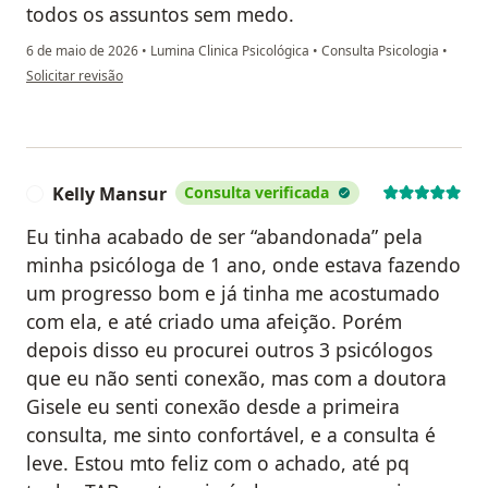
todos os assuntos sem medo.
6 de maio de 2026
•
Lumina Clinica Psicológica
•
Consulta Psicologia
•
na opinião do utilizador Anna Luiza
Solicitar revisão
Kelly Mansur
Consulta verificada
K
Eu tinha acabado de ser “abandonada” pela
minha psicóloga de 1 ano, onde estava fazendo
um progresso bom e já tinha me acostumado
com ela, e até criado uma afeição. Porém
depois disso eu procurei outros 3 psicólogos
que eu não senti conexão, mas com a doutora
Gisele eu senti conexão desde a primeira
consulta, me sinto confortável, e a consulta é
leve. Estou mto feliz com o achado, até pq