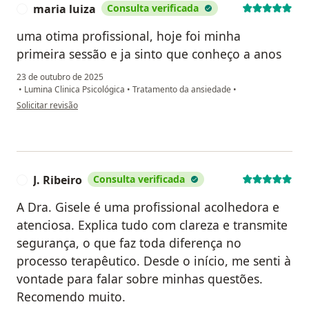
maria luiza
Consulta verificada
M
uma otima profissional, hoje foi minha
primeira sessão e ja sinto que conheço a anos
23 de outubro de 2025
•
Lumina Clinica Psicológica
•
Tratamento da ansiedade
•
na opinião do utilizador maria luiza
Solicitar revisão
J. Ribeiro
Consulta verificada
J
A Dra. Gisele é uma profissional acolhedora e
atenciosa. Explica tudo com clareza e transmite
segurança, o que faz toda diferença no
processo terapêutico. Desde o início, me senti à
vontade para falar sobre minhas questões.
Recomendo muito.