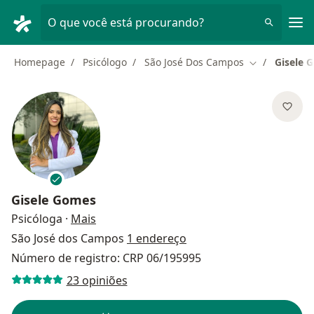
Men
O que você está procurando?
Homepage
Psicólogo
São José Dos Campos
Gisele 
Mudar de cid
Gisele Gomes
sobre as especializações
Psicóloga
·
Mais
São José dos Campos
1 endereço
Número de registro: CRP 06/195995
23 opiniões