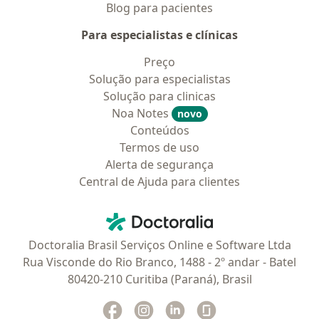
Blog para pacientes
Para especialistas e clínicas
Preço
Solução para especialistas
Solução para clinicas
Noa Notes
novo
Conteúdos
Termos de uso
Alerta de segurança
Central de Ajuda para clientes
Contato
Doctoralia - Homepage
Doctoralia Brasil Serviços Online e Software Ltda
Rua Visconde do Rio Branco, 1488 - 2º andar - Batel
80420-210 Curitiba (Paraná), Brasil
Facebook
abre num novo separador
Instagram
abre num novo separador
Linkedin
abre num novo separad
Glassdoor
abre num novo se