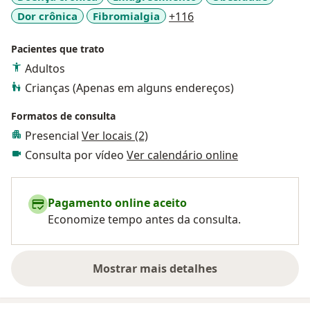
​Minha abordagem é direta e acolhedora: vamos
a11y_sr_more_disease
Dor crônica
Fibromialgia
+116
trabalhar juntos para construir a sua melhor
versão, dia após dia.
Pacientes que trato
Adultos
Será um prazer acompanhar você nessa
Crianças (Apenas em alguns endereços)
mudança. Vamos começar?
Formatos de consulta
Presencial
Ver locais (2)
Consulta por vídeo
Ver calendário online
Pagamento online aceito
Economize tempo antes da consulta.
Mostrar mais detalhes
sobre a experiência