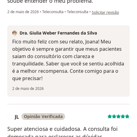
soube entender o meu problema.
na opinião do utilizador Jo
2 de maio de 2026
•
Teleconsulta
•
Teleconsulta
•
Solicitar revisão
Dra. Giulia Weber Fernandes da Silva
Fico muito feliz com seu relato, Joana! Meu
objetivo é sempre garantir que meus pacientes
saiam do consultório com clareza e
tranquilidade. Saber que você se sentiu acolhida
é a melhor recompensa. Conte comigo para o
que precisar!
2 de maio de 2026
JL
Opinião Verificada
J
Super atenciosa e cuidadosa. A consulta foi
demorada para esclarecer as dúvidas