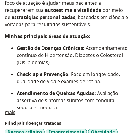
foco de atuação é ajudar meus pacientes a
recuperarem sua
autoestima e vitalidade
por meio
de
estratégias personalizadas
, baseadas em ciência e
voltadas para resultados sustentáveis.
Minhas principais áreas de atuação:
Gestão de Doenças Crônicas:
Acompanhamento
contínuo de Hipertensão, Diabetes e Colesterol
(Dislipidemias).
Check-up e Prevenção:
Foco em longevidade,
qualidade de vida e exames de rotina.
Atendimento de Queixas Agudas:
Avaliação
assertiva de sintomas súbitos com conduta
segura e imediata.
Sobre mim
mais
Emagrecimento Clínico:
Gestão de peso com
Principais doenças tratadas
foco em saúde e manutenção de resultados.
Doença crônica
Emagrecimento
Obesidade