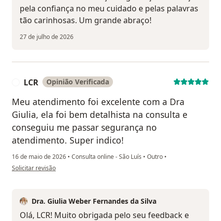
pela confiança no meu cuidado e pelas palavras
tão carinhosas. Um grande abraço!
27 de julho de 2026
LCR
Opinião Verificada
L
Meu atendimento foi excelente com a Dra
Giulia, ela foi bem detalhista na consulta e
conseguiu me passar segurança no
atendimento. Super indico!
16 de maio de 2026
•
Consulta online - São Luís
•
Outro
•
na opinião do utilizador LCR
Solicitar revisão
Dra. Giulia Weber Fernandes da Silva
Olá, LCR! Muito obrigada pelo seu feedback e