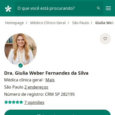
Men
O que você está procurando?
Homepage
Médico Clínico Geral
São Paulo
Giulia Web
Dra.
Giulia Weber Fernandes da Silva
sobre as especializações
Médica clínica geral
·
Mais
São Paulo
2 endereços
Número de registro: CRM SP 282195
7 opiniões