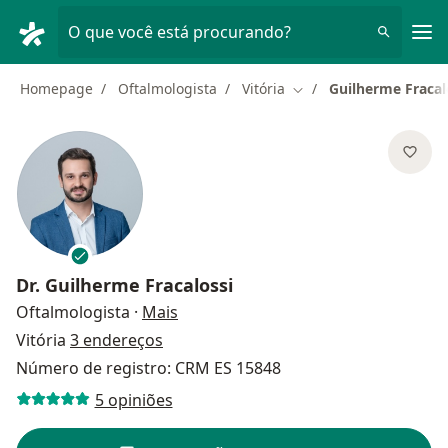
Men
O que você está procurando?
Homepage
Oftalmologista
Vitória
Guilherme Fracal
Mudar de cidade
Dr.
Guilherme Fracalossi
sobre as especializações
Oftalmologista
·
Mais
Vitória
3 endereços
Número de registro: CRM ES 15848
5 opiniões