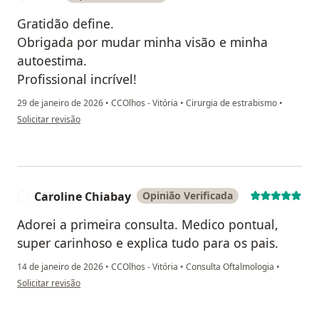
Gratidão define.
Obrigada por mudar minha visão e minha
autoestima.
Profissional incrível!
29 de janeiro de 2026
•
CCOlhos - Vitória
•
Cirurgia de estrabismo
•
na opinião do utilizador Lara
Solicitar revisão
Caroline Chiabay
Opinião Verificada
C
Adorei a primeira consulta. Medico pontual,
super carinhoso e explica tudo para os pais.
14 de janeiro de 2026
•
CCOlhos - Vitória
•
Consulta Oftalmologia
•
na opinião do utilizador Caroline Chiabay
Solicitar revisão