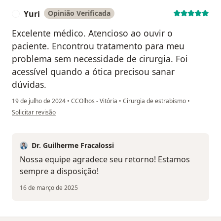
Yuri
Opinião Verificada
Y
Excelente médico. Atencioso ao ouvir o
paciente. Encontrou tratamento para meu
problema sem necessidade de cirurgia. Foi
acessível quando a ótica precisou sanar
dúvidas.
19 de julho de 2024
•
CCOlhos - Vitória
•
Cirurgia de estrabismo
•
na opinião do utilizador Yuri
Solicitar revisão
Dr. Guilherme Fracalossi
Nossa equipe agradece seu retorno! Estamos
sempre a disposição!
16 de março de 2025