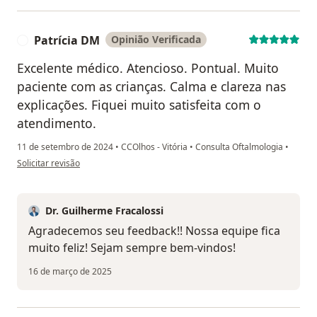
Patrícia DM
Opinião Verificada
P
Excelente médico. Atencioso. Pontual. Muito
paciente com as crianças. Calma e clareza nas
explicações. Fiquei muito satisfeita com o
atendimento.
11 de setembro de 2024
•
CCOlhos - Vitória
•
Consulta Oftalmologia
•
na opinião do utilizador Patrícia DM
Solicitar revisão
Dr. Guilherme Fracalossi
Agradecemos seu feedback!! Nossa equipe fica
muito feliz! Sejam sempre bem-vindos!
16 de março de 2025