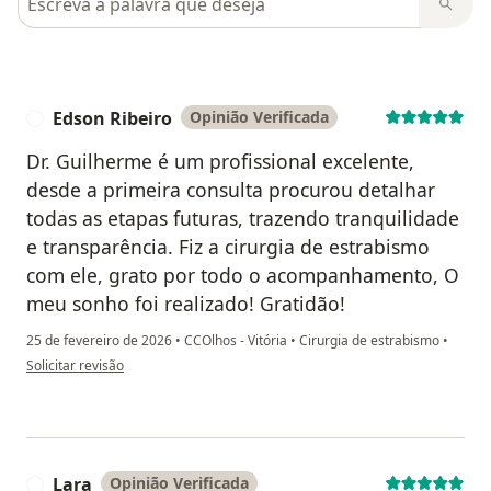
Edson Ribeiro
Opinião Verificada
E
Dr. Guilherme é um profissional excelente,
desde a primeira consulta procurou detalhar
todas as etapas futuras, trazendo tranquilidade
e transparência. Fiz a cirurgia de estrabismo
com ele, grato por todo o acompanhamento, O
meu sonho foi realizado! Gratidão!
25 de fevereiro de 2026
•
CCOlhos - Vitória
•
Cirurgia de estrabismo
•
na opinião do utilizador Edson Ribeiro
Solicitar revisão
Lara
Opinião Verificada
L