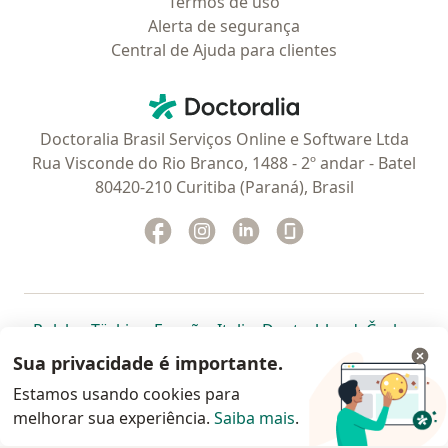
Termos de uso
Alerta de segurança
Central de Ajuda para clientes
Contato
Doctoralia - Homepage
Doctoralia Brasil Serviços Online e Software Ltda
Rua Visconde do Rio Branco, 1488 - 2º andar - Batel
80420-210 Curitiba (Paraná), Brasil
Facebook
abre num novo separador
Instagram
abre num novo separador
Linkedin
abre num novo separad
Glassdoor
abre num novo se
abre num novo separador
abre num novo separador
abre num novo separador
abre num novo separado
abre num n
abre
Polska
,
Türkiye
,
España
,
Italia
,
Deutschland
,
Česko
,
abre num novo separador
abre num novo separador
abre num novo separador
abre num novo separa
abre num no
abre n
Portugal
,
México
,
Chile
,
Brasil
,
Argentina
,
Perú
,
Sua privacidade é importante.
abre num novo separad
Colombia
Estamos usando cookies para
melhorar sua experiência.
www.doctoralia.com.br © 2026 - Agende agora sua
Saiba mais
.
consulta