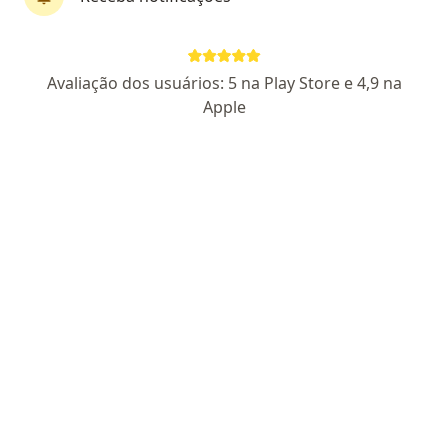
Dr. André L. S. Mesquita
Avaliação dos usuários: 5 na Play Store e 4,9 na
·
Mais
Oftalmologista
Apple
788 opiniões
CRM ES 10342
RQE Nº: 12865
Pacientes fiéis
Praça San Martin, Ed. San Martin 56 sala 106 - Praia do Canto, Vitória
•
Mapa
Centro Oftalmológico Mesquita
Primeira consulta Oftalmologia
Consultar valores
Esse especialista não oferece agendamento online para esse endereço.
Solicite um atendimento