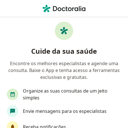
Men
Ametropia Ou Erros De Refração • Vitória, Espírito Santo ES
Filtros
• 1
Convênio
Mapa
Profissionais com experiência Ametropia,
Cuide da sua saúde
ou erros de refração, Vitória
Encontre os melhores especialistas e agende uma
consulta. Baixe o App e tenha acesso a ferramentas
Qual especialização você está procurando?
exclusivas e gratuitas.
Oftalmologista
Médico Acupunturista
Al
Organize as suas consultas de um jeito
simples
Envie mensagens para os especialistas
Receba notificações