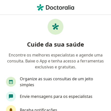
Men
Corpos Estranhos No Olho • Vitória, Espírito Santo ES
Filtros
• 1
Convênio
Mapa
Profissionais com experiência Corpos
Cuide da sua saúde
Estranhos No Olho, Vitória
Encontre os melhores especialistas e agende uma
consulta. Baixe o App e tenha acesso a ferramentas
Qual especialização você está procurando?
exclusivas e gratuitas.
Oftalmologista
Cardiologista
Médico clín
Organize as suas consultas de um jeito
simples
Envie mensagens para os especialistas
Receba notificações