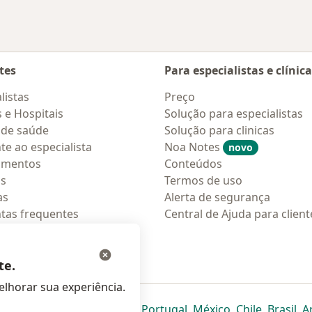
tes
Para especialistas e clínic
listas
Preço
s e Hospitais
Solução para especialistas
 de saúde
Solução para clinicas
te ao especialista
Noa Notes
novo
amentos
Conteúdos
os
Termos de uso
as
Alerta de segurança
tas frequentes
Central de Ajuda para client
ções móveis
ara pacientes
te.
lhorar sua experiência.
eparador
 novo separador
bre num novo separador
abre num novo separador
abre num novo separador
abre num novo separador
abre num novo separa
abre num novo
abre num
ab
Italia
,
Deutschland
,
Česko
,
Portugal
,
México
,
Chile
,
Brasil
,
A