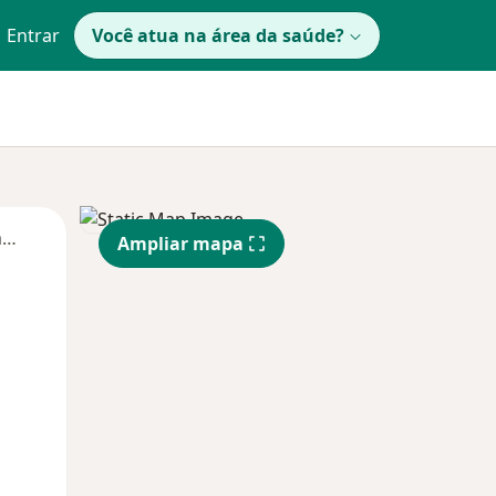
Entrar
Você atua na área da saúde?
Segunda-feira
Ter,
Qua
Qui,
Ampliar mapa
11 Ago
12 Ago
13 Ago