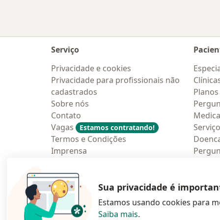
Serviço
Pacien
Privacidade e cookies
Especia
Privacidade para profissionais não
Clínica
cadastrados
Planos
Sobre nós
Pergun
Contato
Medic
Vagas
Serviç
Estamos contratando!
Termos e Condições
Doenc
Imprensa
Pergun
Lei da Igualdade Salarial
Aplica
Blog p
Sua privacidade é importan
Estamos usando cookies para me
Saiba mais
.
abre num novo s
abre num
a
Polska
,
Türkiye
,
España
,