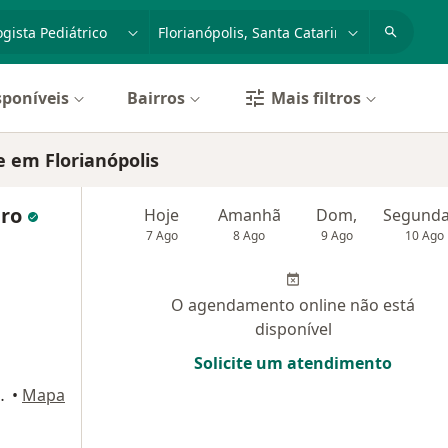
dade, doença ou nome
cidade ou região
sponíveis
Bairros
Mais filtros
e em Florianópolis
gro
Hoje
Amanhã
Dom,
7 Ago
8 Ago
9 Ago
10 Ago
O agendamento online não está
disponível
Solicite um atendimento
806., Florianópolis
•
Mapa