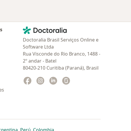
Contato
Doctoralia - Homepage
as
Doctoralia Brasil Serviços Online e
Software Ltda
Rua Visconde do Rio Branco, 1488 -
2º andar - Batel
80420-210 Curitiba (Paraná), Brasil
Facebook
abre num novo separador
Instagram
abre num novo separador
Linkedin
abre num novo separador
Glassdoor
abre num novo separador
es
dor
 separador
 novo separador
re num novo separador
abre num novo separador
abre num novo separador
abre num novo separador
rgentina
,
Perú
,
Colombia