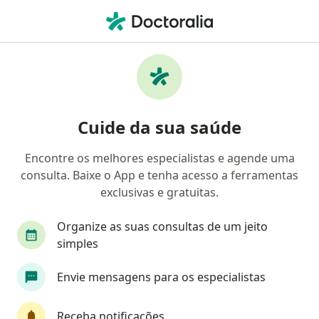
Men
Hematologista Pediátrico • Florianópolis, Santa Catarina SC
Filtros
Convênio:
Amil
Ma
Hematologistas pediátricos Amil em
Cuide da sua saúde
Florianópolis
Encontre os melhores especialistas e agende uma
consulta. Baixe o App e tenha acesso a ferramentas
exclusivas e gratuitas.
Organize as suas consultas de um jeito
simples
Dra. Joana Sacheti Freitas Donadel
Envie mensagens para os especialistas
·
Mais
Hematologista pediátrica, Pediatra
21 opiniões
Receba notificações