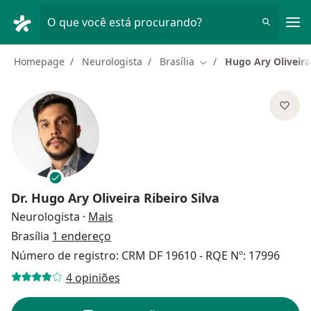
Men
O que você está procurando?
Homepage
Neurologista
Brasília
Hugo Ary Oliveira 
Mudar de cidade
Dr.
Hugo Ary Oliveira Ribeiro Silva
sobre as especializações
Neurologista
·
Mais
Brasília
1 endereço
Número de registro: CRM DF 19610 - RQE Nº: 17996
4 opiniões