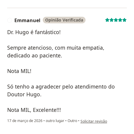
Emmanuel
Opinião Verificada
E
Dr. Hugo é fantástico!
Sempre atencioso, com muita empatia,
dedicado ao paciente.
Nota MIL!
Só tenho a agradecer pelo atendimento do
Doutor Hugo.
Nota MIL, Excelente!!!
na opinião do utilizador Emman
17 de março de 2026
•
outro lugar
•
Outro
•
Solicitar revisão