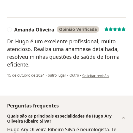
Amanda Oliveira
Opinião Verificada
A
Dr. Hugo é um excelente profissional, muito
atencioso. Realiza uma anamnese detalhada,
resolveu minhas questões de saúde de forma
eficiente.
na opinião do utilizador Amand
15 de outubro de 2024
•
outro lugar
•
Outro
•
Solicitar revisão
Perguntas frequentes
Quais são as principais especialidades de Hugo Ary
Oliveira Ribeiro Silva?
Hugo Ary Oliveira Ribeiro Silva é neurologista. Te