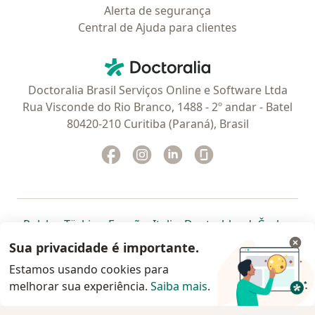
Alerta de segurança
Central de Ajuda para clientes
Contato
Doctoralia - Homepage
Doctoralia Brasil Serviços Online e Software Ltda
Rua Visconde do Rio Branco, 1488 - 2º andar - Batel
80420-210 Curitiba (Paraná), Brasil
Facebook
abre num novo separador
Instagram
abre num novo separador
Linkedin
abre num novo separad
Glassdoor
abre num novo se
abre num novo separador
abre num novo separador
abre num novo separador
abre num novo separado
abre num n
abre
Polska
,
Türkiye
,
España
,
Italia
,
Deutschland
,
Česko
,
abre num novo separador
abre num novo separador
abre num novo separador
abre num novo separa
abre num no
abre n
Portugal
,
México
,
Chile
,
Brasil
,
Argentina
,
Perú
,
Sua privacidade é importante.
abre num novo separad
Colombia
Estamos usando cookies para
melhorar sua experiência.
www.doctoralia.com.br © 2026 - Agende agora sua
Saiba mais
.
consulta