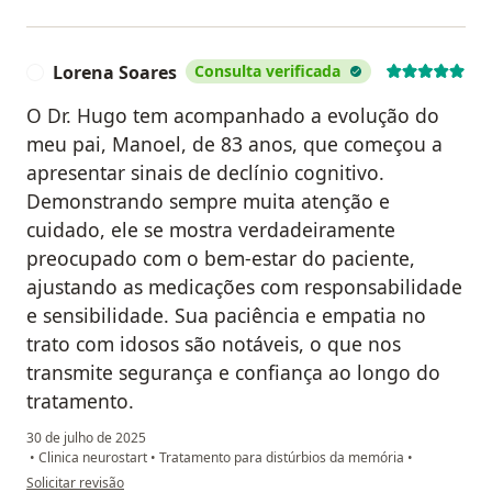
Lorena Soares
Consulta verificada
L
O Dr. Hugo tem acompanhado a evolução do
meu pai, Manoel, de 83 anos, que começou a
apresentar sinais de declínio cognitivo.
Demonstrando sempre muita atenção e
cuidado, ele se mostra verdadeiramente
preocupado com o bem-estar do paciente,
ajustando as medicações com responsabilidade
e sensibilidade. Sua paciência e empatia no
trato com idosos são notáveis, o que nos
transmite segurança e confiança ao longo do
tratamento.
30 de julho de 2025
•
Clinica neurostart
•
Tratamento para distúrbios da memória
•
na opinião do utilizador Lorena Soares
Solicitar revisão