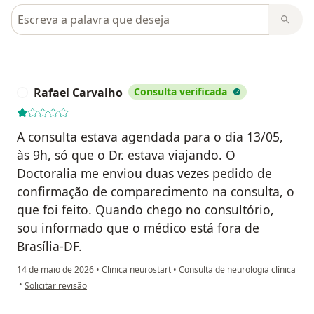
Pesquisar em opiniões
Rafael Carvalho
Consulta verificada
R
A consulta estava agendada para o dia 13/05,
às 9h, só que o Dr. estava viajando. O
Doctoralia me enviou duas vezes pedido de
confirmação de comparecimento na consulta, o
que foi feito. Quando chego no consultório,
sou informado que o médico está fora de
Brasília-DF.
14 de maio de 2026
•
Clinica neurostart
•
Consulta de neurologia clínica
na opinião do utilizador Rafael Carvalho
•
Solicitar revisão