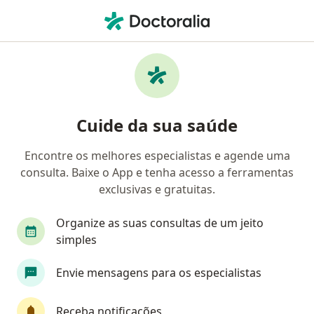
Men
Transtornos Cognitivos • Brasília, Distrito Federal DF
Filtros
• 1
Convênio
Mapa
Profissionais com experiência Transtornos
Cuide da sua saúde
cognitivos, Brasília
Encontre os melhores especialistas e agende uma
consulta. Baixe o App e tenha acesso a ferramentas
Qual especialização você está procurando?
exclusivas e gratuitas.
Psicólogo
Psiquiatra
Fonoaudiólogo
Organize as suas consultas de um jeito
simples
Envie mensagens para os especialistas
Receba notificações