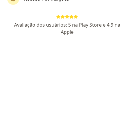
Mariana F Cruz
Avaliação dos usuários: 5 na Play Store e 4,9 na
·
Mais
Psicóloga
Apple
1 opinião
CRP DF 27104
ED. Virgo - SEPN 504 bloco B, Sala 102 - Asa Norte, Brasília
•
Mapa
CLINICA NOUS - SAUDE E PSICOLOGIA
Avaliação neuropsicológica
R$ 2.300
Esse especialista não oferece agendamento online para esse endereço.
Solicite um atendimento