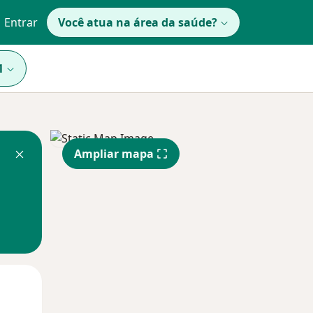
Entrar
Você atua na área da saúde?
1
Ampliar mapa
Qui,
Sex,
Sáb,
13 Ago
14 Ago
15 Ago