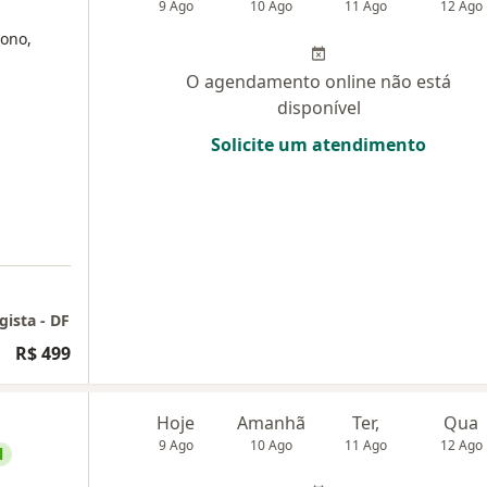
9 Ago
10 Ago
11 Ago
12 Ago
sono,
O agendamento online não está
disponível
Solicite um atendimento
gista - DF
R$ 499
Hoje
Amanhã
Ter,
Qua
9 Ago
10 Ago
11 Ago
12 Ago
l