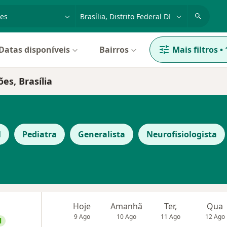
dade, doença ou nome
cidade ou região
Datas disponíveis
Bairros
Mais filtros
•
es, Brasília
l
Pediatra
Generalista
Neurofisiologista
Hoje
Amanhã
Ter,
Qua
9 Ago
10 Ago
11 Ago
12 Ago
l