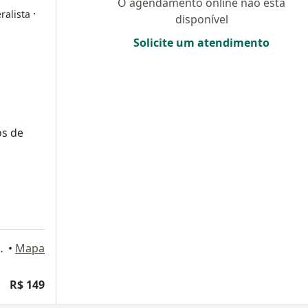
O agendamento online não está
·
ralista
disponível
Solicite um atendimento
os de
ço físico., Brasília
•
Mapa
R$ 149