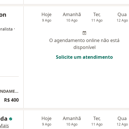
son
Hoje
Amanhã
Ter,
Qua
9 Ago
10 Ago
11 Ago
12 Ago
·
ralista
O agendamento online não está
disponível
Solicite um atendimento
Dr. Willian Lorenson Pacheco - Brasilia - AGENDAMENTO SOMENTE ONLINE
R$ 400
nda
Hoje
Amanhã
Ter,
Qua
9 Ago
10 Ago
11 Ago
12 Ago
Mais