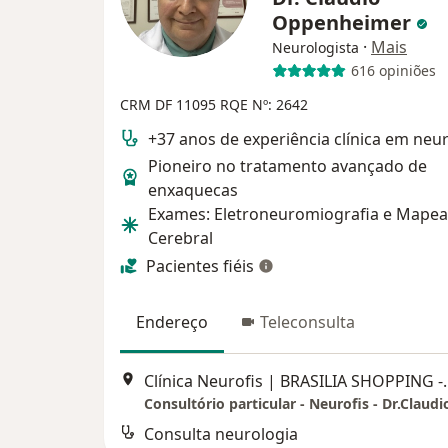
Oppenheimer
·
Mais
Neurologista
616 opiniões
CRM DF 11095
RQE Nº: 2642
+37 anos de experiência clínica em neu
Pioneiro no tratamento avançado de
enxaquecas
Exames: Eletroneuromiografia e Mape
Cerebral
Pacientes fiéis
Endereço
Teleconsulta
Clínica Neurofis | BRASILIA SHOPPING - SCN Qua
Consulta neurologia