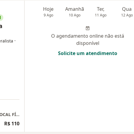
Hoje
Amanhã
Ter,
Qua
9 Ago
10 Ago
11 Ago
12 Ago
l
a
O agendamento online não está
·
ralista
disponível
Solicite um atendimento
TELECONSULTA - CONSULTA ONLINE, SEM LOCAL FÍSICO.
R$ 110