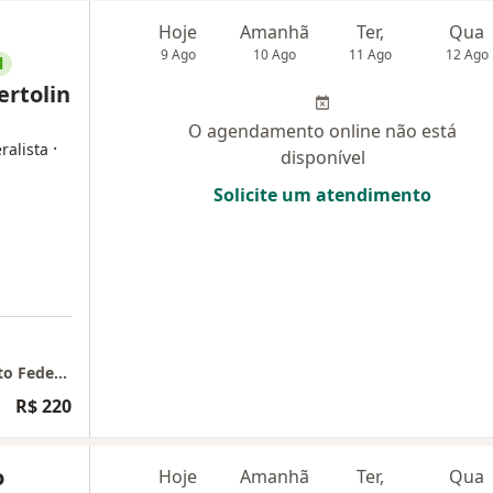
Hoje
Amanhã
Ter,
Qua
9 Ago
10 Ago
11 Ago
12 Ago
l
ertolin
O agendamento online não está
·
ralista
disponível
Solicite um atendimento
Teleconsulta Dra Morigliane Bertolin - Distrito Federal
R$ 220
o
Hoje
Amanhã
Ter,
Qua