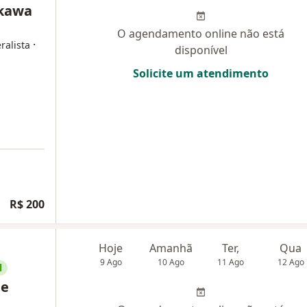
akawa
O agendamento online não está
·
ralista
disponível
Solicite um atendimento
R$ 200
Hoje
Amanhã
Ter,
Qua
9 Ago
10 Ago
11 Ago
12 Ago
l
de