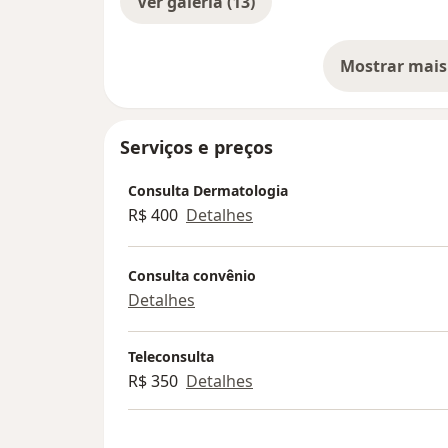
Ver galeria (13)
dermatologia aos meus pacientes.
Mostrar mais
A Clínica Aliati Dermatologia emite nota fis
so
facilitando o reembolso junto aos planos 
Consultas e procedimentos presenciais são r
Dermatologia (Cabral, Curitiba). Videoconsu
Serviços e preços
conforme disponibilidade.
Consulta Dermatologia
R$ 400
Detalhes
Consulta convênio
Detalhes
Teleconsulta
R$ 350
Detalhes