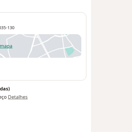
035-130
 mapa
re num novo separador
das)
eço
Detalhes