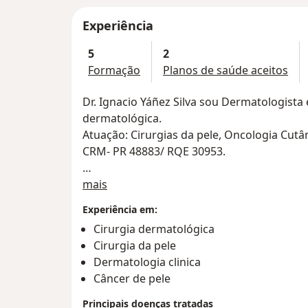
Experiência
5
2
Formação
Planos de saúde aceitos
Dr. Ignacio Yáñez Silva sou Dermatologist
dermatológica.
Atuação: Cirurgias da pele, Oncologia Cutâ
CRM- PR 48883/ RQE 30953.
Sobre mim
Sócio-proprietário e diretor da clínica ALIA
mais
recentemente inaugurada no bairro Cabral,
Experiência em:
Cirurgia dermatológica
Realizo procedimentos cirúrgicos dermatol
Cirurgia da pele
cirurgias da pálpebra, lobuloplastia ou cor
Dermatologia clinica
unhas, além da exérese de lesões de pele b
Câncer de pele
cistos, lipomas, cirurgia de unha encravad
vitiligo) e também de lesões malignas (cânc
Principais doenças tratadas