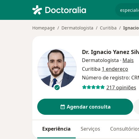
especiali
Homepage
Dermatologista
Curitiba
Ignacio
Dr.
Ignacio Yanez Sil
so
Dermatologista
·
Mais
Curitiba
1 endereço
Número de registro: CR
217 opiniões
Agendar consulta
Experiência
Serviços
Consultório