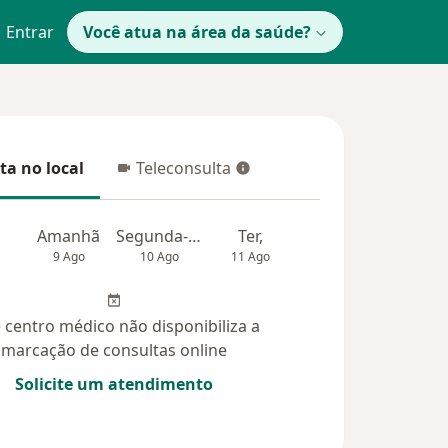
Entrar
Você atua na área da saúde?
ta no local
Teleconsulta
 no local
Teleconsulta
Amanhã
Segunda-feira
Ter,
Qua
Qui,
9 Ago
10 Ago
11 Ago
12 Ago
13 Ag
 centro médico não disponibiliza a
marcação de consultas online
Solicite um atendimento
didas (10)