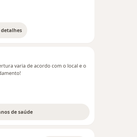
 detalhes
bre o endereço
rtura varia de acordo com o local e o
ndamento!
lanos de saúde