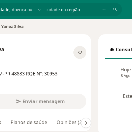
dade, doença ou nome
cidade ou região
 Yanez Silva
va
Consul
Consulta
bre as especializações
Hoje
M-PR 48883 RQE Nº: 30953
8 Ago
Este
Enviar mensagem
s
Planos de saúde
Opiniões (217)
Dúvidas respon