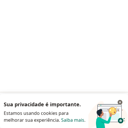
Marcelo Mendonca
Infectologista
CRM 59185 SP - RQE 58938
Avenida dos Autonomistas, 2505, Osasco
•
Mapa
Hospital Cruzeiro Do Sul
Esse especialista não oferece agendamento online para esse endereço.
Solicite um atendimento
Sua privacidade é importante.
Acessar App
Estamos usando cookies para
melhorar sua experiência.
Saiba mais
.
Continuar pelo site da Doctoralia