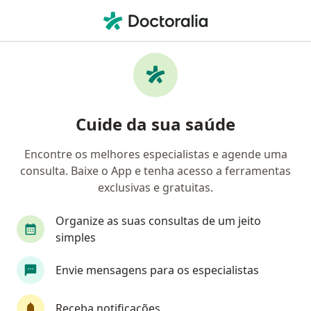
Men
Infectologista • Carapicuíba, São Paulo SP
Filtros
Convênio
Mapa
Infectologistas em Carapicuíba
Cuide da sua saúde
Encontre os melhores especialistas e agende uma
Qual é o seu convênio?
consulta. Baixe o App e tenha acesso a ferramentas
exclusivas e gratuitas.
Organize as suas consultas de um jeito
simples
Envie mensagens para os especialistas
Dr. Ewandro de Castro Ruck
Receba notificações