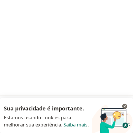
Dra. Gabriella Durso Patricio
Infectologista
1 opinião
CRM SP 125556
RQE Nº: 100663
Alameda São Caetano 196, Santo André
•
Mapa
Clínica Solaris Jardim
Consulta Infectologia
R$ 900
Esse especialista não oferece agendamento online para esse endereço.
Solicite um atendimento
Sua privacidade é importante.
Acessar App
Estamos usando cookies para
melhorar sua experiência.
Saiba mais
.
Continuar pelo site da Doctoralia