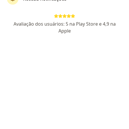
Dr. Maiky Prata
·
Mais
Infectologista, Médico clínico geral
Avaliação dos usuários: 5 na Play Store e 4,9 na
23 opiniões
Apple
CRM: 175543-SP
RQE Nº: 87587 - RQE Nº: 107849
Endereço
Teleconsulta
Av Pereira Barreto, 1479 - 26 andar, São Bernardo do Campo
•
Mapa
Consultório Dr. Maiky Prata - Unidade São Bernardo do Campo
Primeira consulta Infectologia
R$ 500
Esse especialista não oferece agendamento online para esse endereço.
Solicite um atendimento
Especialistas disponíveis