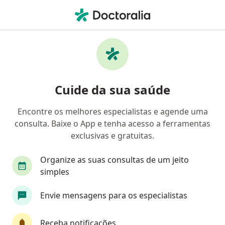
Men
Infectologista • Santo André, São Paulo SP
Filtros
Convênio
Mapa
Infectologistas em Santo André
Cuide da sua saúde
Encontre os melhores especialistas e agende uma
Qual é o seu convênio?
consulta. Baixe o App e tenha acesso a ferramentas
Bradesco Saúde
Amil
exclusivas e gratuitas.
Organize as suas consultas de um jeito
simples
Envie mensagens para os especialistas
Receba notificações