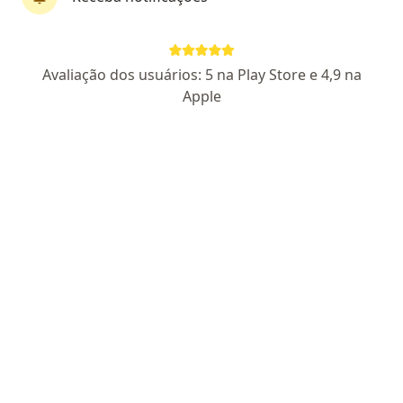
Perfil novo
Dr. Álvaro Bergamaschi Novaes
·
Mais
Infectologista
Avaliação dos usuários: 5 na Play Store e 4,9 na
3 opiniões
Apple
CRM RJ 1161890
- RQE 60070
Avenida Brasil 4365, Rio de Janeiro
•
Mapa
Instituto Nacional de Infectologia - FIOCRUZ
Primeira consulta Infectologia
R$ 450
Esse especialista não oferece agendamento online para esse endereço.
Solicite um atendimento