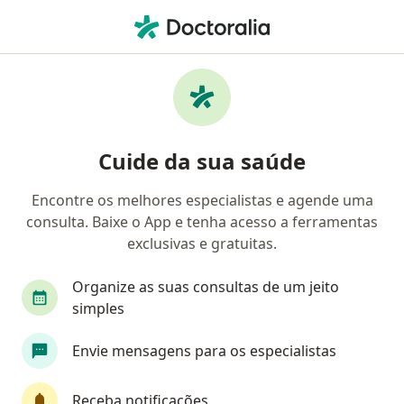
Men
Infectologista • Manguinhos, Rio de Janeiro, Rio de Janeiro RJ
Filtros
• 1
Convênio
Mapa
Infectologistas em Manguinhos, Rio de
Cuide da sua saúde
Janeiro
Encontre os melhores especialistas e agende uma
consulta. Baixe o App e tenha acesso a ferramentas
Qual é o seu convênio?
exclusivas e gratuitas.
Organize as suas consultas de um jeito
simples
Envie mensagens para os especialistas
Receba notificações