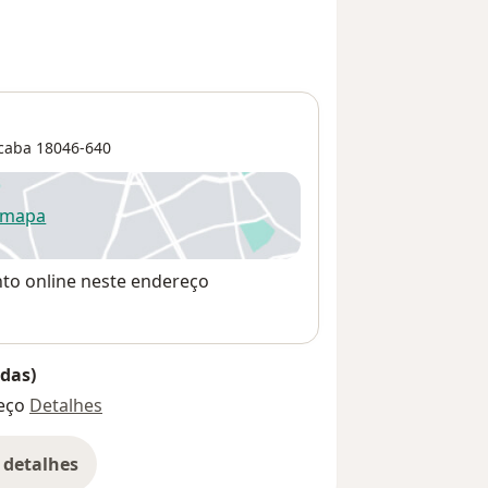
caba
18046-640
 mapa
re num novo separador
nto online neste endereço
das)
eço
Detalhes
 detalhes
bre o endereço