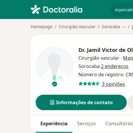
especiali
Homepage
Cirurgião Vascular
Sorocaba
Muda
Dr.
Jamil Victor de O
Cirurgião vascular
·
Mai
Sorocaba
2 endereços
Número de registro: CRM
3 opiniões
Informações de contato
Experiência
Serviços
Consultório