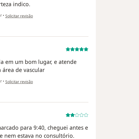
teza indico.
na opinião do utilizador A.Q
ar
•
Solicitar revisão
zada em um bom lugar, e atende
 área de vascular
na opinião do utilizador R.C
ar
•
Solicitar revisão
marcado para 9:40, cheguei antes e
le nem estava no consultório.