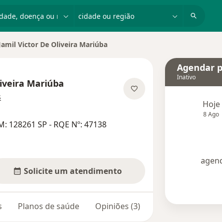
dade, doença ou nome
cidade ou região
Jamil Victor De Oliveira Mariúba
r de cidade
Agendar p
Inativo
liveira Mariúba
sobre as especializações
s
Hoje
8 Ago
: 128261 SP - RQE Nº: 47138
agend
Solicite um atendimento
s
Planos de saúde
Opiniões (3)