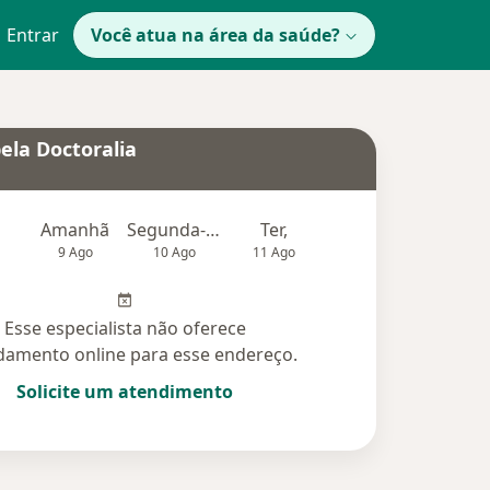
Entrar
Você atua na área da saúde?
ela Doctoralia
Amanhã
Segunda-feira
Ter,
Qua
Qui,
9 Ago
10 Ago
11 Ago
12 Ago
13 Ag
Esse especialista não oferece
amento online para esse endereço.
Solicite um atendimento