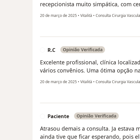
recepcionista muito simpática, com cer
20 de março de 2025
•
Vitalità
•
Consulta Cirurgia Vascul
R.C
Opinião Verificada
R
Excelente profissional, clínica locali
vários convênios. Uma ótima opção na
20 de março de 2025
•
Vitalità
•
Consulta Cirurgia Vascul
Paciente
Opinião Verificada
P
Atrasou demais a consulta. Ja estava 
ainda tive que ficar esperando, pois e