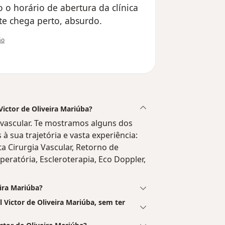
o horário de abertura da clínica
e chega perto, absurdo.
utilizador Paciente
ão
Victor de Oliveira Mariúba?
o vascular. Te mostramos alguns dos
 à sua trajetória e vasta experiência:
ta Cirurgia Vascular, Retorno de
peratória, Escleroterapia, Eco Doppler,
eira Mariúba?
Victor de Oliveira Mariúba, sem ter