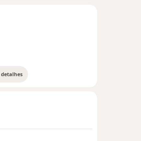
 detalhes
bre a experiência