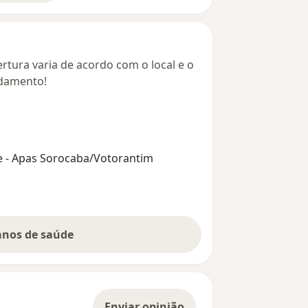
rtura varia de acordo com o local e o
ndamento!
de - Apas Sorocaba/Votorantim
lanos de saúde
Enviar opinião