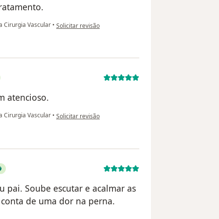
tratamento.
na opinião do utilizador Flávia Amorim
a Cirurgia Vascular
•
Solicitar revisão
m atencioso.
na opinião do utilizador Tales Andrade
a Cirurgia Vascular
•
Solicitar revisão
u pai. Soube escutar e acalmar as
r conta de uma dor na perna.