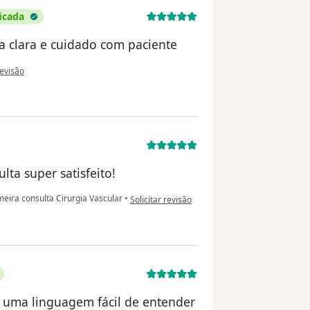
icada
a clara e cuidado com paciente
o do utilizador Andreza Flores M Ogg
revisão
ta super satisfeito!
na opinião do utilizador SV
eira consulta Cirurgia Vascular
•
Solicitar revisão
u uma linguagem fácil de entender