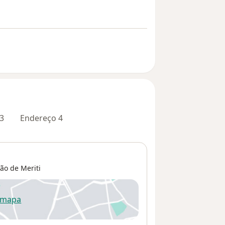
3
Endereço 4
oão de Meriti
 mapa
re num novo separador