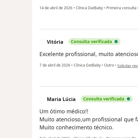
14 de abril de 2026
•
Clínica DatBaby
•
Primeira consulta 
Vitória
Consulta verificada
V
Excelente profissional, muito atencios
na opinião d
7 de abril de 2026
•
Clínica DatBaby
•
Outro
•
Solicitar re
Maria Lúcia
Consulta verificada
M
Um ótimo médico!!
Muito atencioso,um profissional que f
Muito conhecimento técnico.