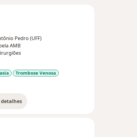
Antônio Pedro (UFF)
 pela AMB
irurgiões
asia
Trombose Venosa
seases
 detalhes
bre a experiência