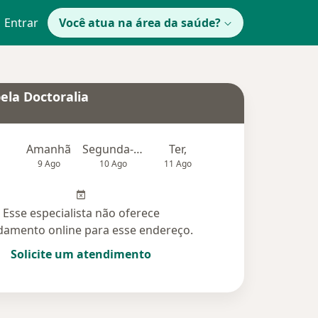
Entrar
Você atua na área da saúde?
ela Doctoralia
Amanhã
Segunda-feira
Ter,
Qua
Qui,
9 Ago
10 Ago
11 Ago
12 Ago
13 Ag
Esse especialista não oferece
amento online para esse endereço.
Solicite um atendimento
idas (5)