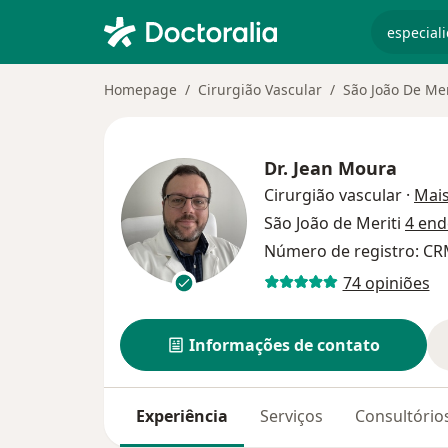
especiali
Homepage
Cirurgião Vascular
São João De Mer
Dr.
Jean Moura
Cirurgião vascular
·
Mai
São João de Meriti
4 end
Número de registro: CR
74 opiniões
Informações de contato
Experiência
Serviços
Consultório