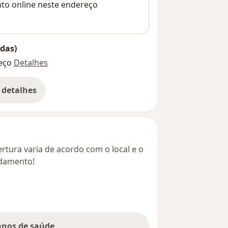
nto online neste endereço
das)
eço
Detalhes
 detalhes
bre o endereço
rtura varia de acordo com o local e o
ndamento!
lanos de saúde