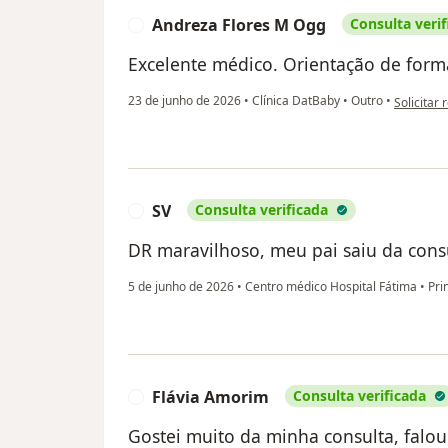
Andreza Flores M Ogg
Consulta verif
A
Excelente médico. Orientação de form
na opiniã
23 de junho de 2026
•
Clínica DatBaby
•
Outro
•
Solicitar 
SV
Consulta verificada
S
DR maravilhoso, meu pai saiu da consul
5 de junho de 2026
•
Centro médico Hospital Fátima
•
Prim
Flávia Amorim
Consulta verificada
F
Gostei muito da minha consulta, falo