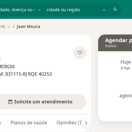
dade, doença ou nome
cidade ou região
iti
Jean Moura
Mudar de cidade
Agendar p
Inativo
sobre as especializações
s
Hoje
ereços
8 Ago
M: 831115-RJ RQE 40253
agend
Solicite um atendimento
s
Planos de saúde
Opiniões (74)
Dúvidas respond