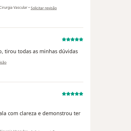
na opinião do utilizador Vanessa Junger
Cirurgia Vascular
•
Solicitar revisão
o, tirou todas as minhas dúvidas
o utilizador Vitória
visão
ala com clareza e demonstrou ter
na opinião do utilizador Maria Lúcia