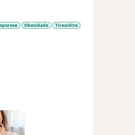
oporose
Obesidade
Tireoidite