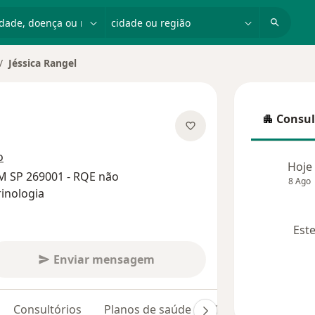
dade, doença ou nome
cidade ou região
Jéssica Rangel
dar de cidade
Consul
Consulta
obre as especializações
o
Hoje
M SP 269001 - RQE não
8 Ago
inologia
Este
Enviar mensagem
Consultórios
Planos de saúde
Opiniões (77)
D