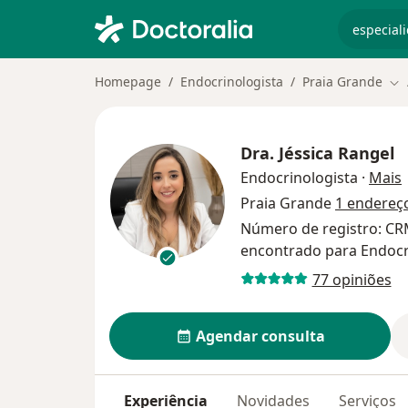
especiali
Homepage
Endocrinologista
Praia Grande
Mu
Dra.
Jéssica Rangel
s
Endocrinologista
·
Mais
Praia Grande
1 endereç
Número de registro: CR
encontrado para Endocr
77 opiniões
Agendar consulta
Experiência
Novidades
Serviços