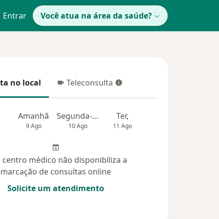
Entrar
Você atua na área da saúde?
ta no local
Teleconsulta
 no local
Teleconsulta
Amanhã
Segunda-feira
Ter,
Qua
Qui,
9 Ago
10 Ago
11 Ago
12 Ago
13 Ag
 centro médico não disponibiliza a
marcação de consultas online
Solicite um atendimento
úvidas respondidas (5)