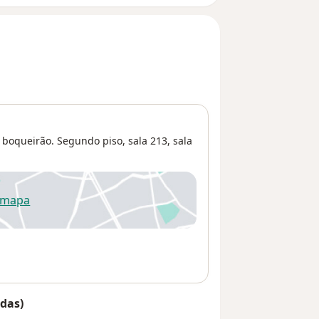
 boqueirão. Segundo piso, sala 213,
sala
 mapa
re num novo separador
das)