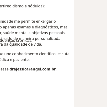
ertireoidismo e nódulos);
unidade me permite enxergar o
;
ão apenas exames e diagnósticos, mas
r, saúde mental e objetivos pessoais.
struído de maneira personalizada,
doenças crônicas.
a da qualidade de vida.
e une conhecimento científico, escuta
dico e paciente.
cesse
drajessicarangel.com.br
.