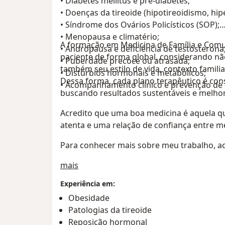
• Diabetes mellitus e pré-diabetes;
• Doenças da tireoide (hipotireoidismo, hip
• Síndrome dos Ovários Policísticos (SOP);
• Menopausa e climatério;
A formação em Medicina de Família e Com
• Andropausa e deficiência de testosterona
paciente de forma global, considerando n
• Puberdade precoce ou atrasada;
também seu estilo de vida, contexto familia
• Distúrbios hormonais e metabólicos;
Dessa forma, cada plano terapêutico é con
• Acompanhamento clínico e prevenção de 
buscando resultados sustentáveis e melhor
Acredito que uma boa medicina é aquela qu
atenta e uma relação de confiança entre mé
Para conhecer mais sobre meu trabalho, a
Sobre mim
mais
Experiência em:
Obesidade
Patologias da tireoide
Reposição hormonal