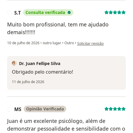
S.T
Consulta verificada
S
Muito bom profissional, tem me ajudado
demais!!!!!!!
na opinião do utilizador S.T
10 de julho de 2026
•
outro lugar
•
Outro
•
Solicitar revisão
Dr. Juan Fellipe Silva
Obrigado pelo comentário!
11 de julho de 2026
MS
Opinião Verificada
M
Juan é um excelente psicólogo, além de
demonstrar pessoalidade e sensibilidade com o