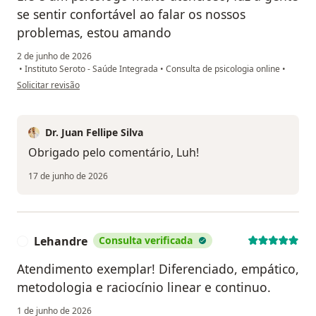
se sentir confortável ao falar os nossos
problemas, estou amando
2 de junho de 2026
•
Instituto Seroto - Saúde Integrada
•
Consulta de psicologia online
•
na opinião do utilizador Luh Batista
Solicitar revisão
Dr. Juan Fellipe Silva
Obrigado pelo comentário, Luh!
17 de junho de 2026
Lehandre
Consulta verificada
L
Atendimento exemplar! Diferenciado, empático,
metodologia e raciocínio linear e continuo.
1 de junho de 2026