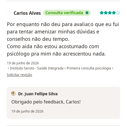
Carlos Alves
Consulta verificada
C
Por enquanto não deu para avaliar,o que eu fui
para tentar amenizar minhas dúvidas e
conselhos não deu tempo.
Como aida não estou acostumado com
psicólogo pra mim não acrescentou nada.
19 de junho de 2026
•
Instituto Seroto - Saúde Integrada
•
Primeira consulta psicologia
•
na opinião do utilizador Carlos Alves
Solicitar revisão
Dr. Juan Fellipe Silva
Obrigado pelo feedback, Carlos!
19 de junho de 2026