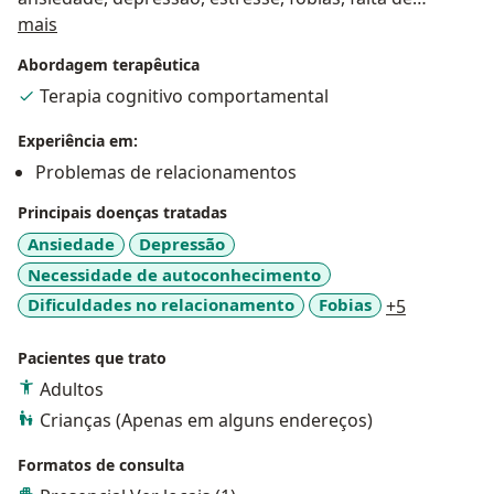
Sobre mim
sentido e dificuldades de relacionamento. Utiliza
mais
técnicas estruturadas e baseadas em evidências para
Abordagem terapêutica
promover a reestruturação cognitiva, o manejo
Terapia cognitivo comportamental
emocional e a mudança de padrões disfuncionais.
Comprometido com a escuta empática, o vínculo
Experiência em:
terapêutico e o respeito à individualidade de cada
Problemas de relacionamentos
paciente, acredita no potencial de transformação
pessoal por meio da autocompreensão e do
Principais doenças tratadas
autogerenciamento.
Ansiedade
Depressão
Necessidade de autoconhecimento
a11y_sr_m
Dificuldades no relacionamento
Fobias
+5
Pacientes que trato
Adultos
Crianças (Apenas em alguns endereços)
Formatos de consulta