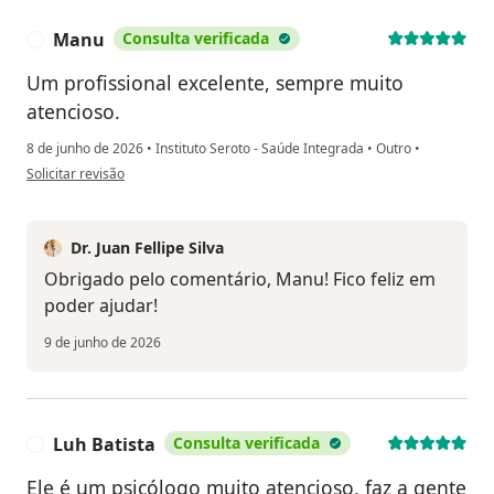
Manu
Consulta verificada
M
Um profissional excelente, sempre muito
atencioso.
8 de junho de 2026
•
Instituto Seroto - Saúde Integrada
•
Outro
•
na opinião do utilizador Manu
Solicitar revisão
Dr. Juan Fellipe Silva
Obrigado pelo comentário, Manu! Fico feliz em
poder ajudar!
9 de junho de 2026
Luh Batista
Consulta verificada
L
Ele é um psicólogo muito atencioso, faz a gente