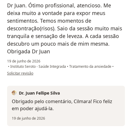
Dr Juan. Ótimo profissional, atencioso. Me
deixa muito a vontade para expor meus
sentimentos. Temos momentos de
descontração(risos). Saio da sessão muito mais
tranquila e sensação de leveza. A cada sessão
descubro um pouco mais de mim mesma.
Obrigada Dr Juan
19 de junho de 2026
•
Instituto Seroto - Saúde Integrada
•
Tratamento da ansiedade
•
na opinião do utilizador CILMARA M
Solicitar revisão
Dr. Juan Fellipe Silva
Obrigado pelo comentário, Cilmara! Fico feliz
em poder ajudá-la.
19 de junho de 2026