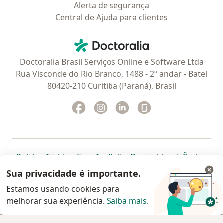
Alerta de segurança
Central de Ajuda para clientes
Contato
Doctoralia - Homepage
Doctoralia Brasil Serviços Online e Software Ltda
Rua Visconde do Rio Branco, 1488 - 2º andar - Batel
80420-210 Curitiba (Paraná), Brasil
Facebook
abre num novo separador
Instagram
abre num novo separador
Linkedin
abre num novo separad
Glassdoor
abre num novo se
abre num novo separador
abre num novo separador
abre num novo separador
abre num novo separado
abre num n
abre
Polska
,
Türkiye
,
España
,
Italia
,
Deutschland
,
Česko
,
abre num novo separador
abre num novo separador
abre num novo separador
abre num novo separa
abre num no
abre n
Portugal
,
México
,
Chile
,
Brasil
,
Argentina
,
Perú
,
Sua privacidade é importante.
abre num novo separad
Colombia
Estamos usando cookies para
melhorar sua experiência.
www.doctoralia.com.br © 2026 - Agende agora sua
Saiba mais
.
consulta