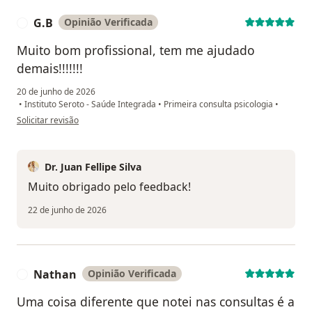
G.B
Opinião Verificada
G
Muito bom profissional, tem me ajudado
demais!!!!!!!
20 de junho de 2026
•
Instituto Seroto - Saúde Integrada
•
Primeira consulta psicologia
•
na opinião do utilizador G.B
Solicitar revisão
Dr. Juan Fellipe Silva
Muito obrigado pelo feedback!
22 de junho de 2026
Nathan
Opinião Verificada
N
Uma coisa diferente que notei nas consultas é a