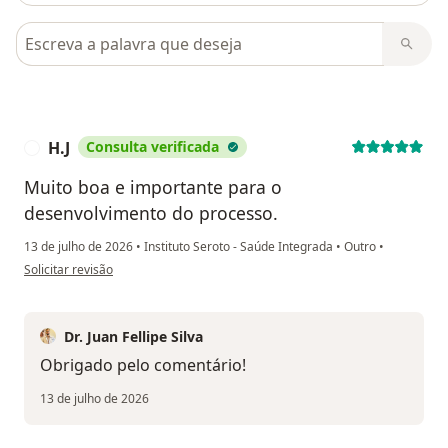
Pesquisar em opiniões
H.J
Consulta verificada
H
Muito boa e importante para o
desenvolvimento do processo.
13 de julho de 2026
•
Instituto Seroto - Saúde Integrada
•
Outro
•
na opinião do utilizador H.J
Solicitar revisão
Dr. Juan Fellipe Silva
Obrigado pelo comentário!
13 de julho de 2026