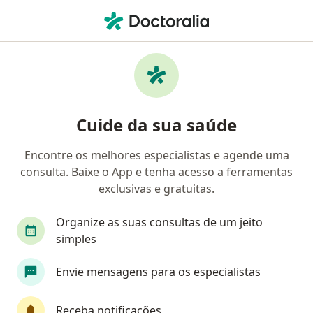
Men
Consulta Psicologia • Brasília, Distrito Federal DF
Filtros
• 1
Convênio
Mapa
Consulta Psicologia em Brasília: clínicas e
Cuide da sua saúde
especialistas
Encontre os melhores especialistas e agende uma
consulta. Baixe o App e tenha acesso a ferramentas
Qual especialização você está procurando?
exclusivas e gratuitas.
Psicólogo
Psicanalista
Nutricionista
Organize as suas consultas de um jeito
simples
Envie mensagens para os especialistas
Receba notificações