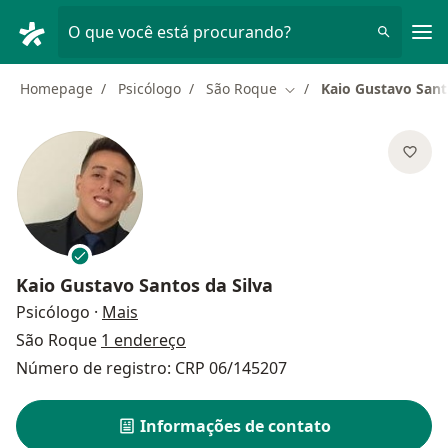
Men
O que você está procurando?
Homepage
Psicólogo
São Roque
Kaio Gustavo Sant
Mudar de cidade
Kaio Gustavo Santos da Silva
sobre as especializações
Psicólogo
·
Mais
São Roque
1 endereço
Número de registro: CRP 06/145207
Informações de contato