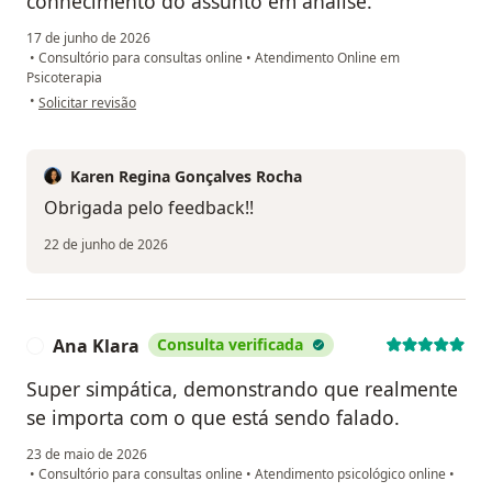
conhecimento do assunto em análise.
17 de junho de 2026
•
Consultório para consultas online
•
Atendimento Online em
Psicoterapia
na opinião do utilizador Regiane
•
Solicitar revisão
Karen Regina Gonçalves Rocha
Obrigada pelo feedback!!
22 de junho de 2026
Ana Klara
Consulta verificada
A
Super simpática, demonstrando que realmente
se importa com o que está sendo falado.
23 de maio de 2026
•
Consultório para consultas online
•
Atendimento psicológico online
•