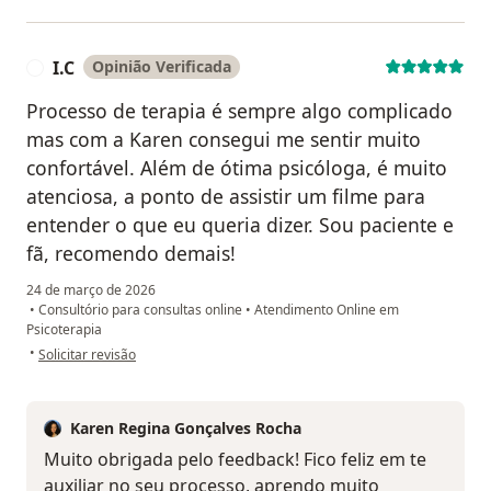
I.C
Opinião Verificada
I
Processo de terapia é sempre algo complicado
mas com a Karen consegui me sentir muito
confortável. Além de ótima psicóloga, é muito
atenciosa, a ponto de assistir um filme para
entender o que eu queria dizer. Sou paciente e
fã, recomendo demais!
24 de março de 2026
•
Consultório para consultas online
•
Atendimento Online em
Psicoterapia
na opinião do utilizador I.C
•
Solicitar revisão
Karen Regina Gonçalves Rocha
Muito obrigada pelo feedback! Fico feliz em te
auxiliar no seu processo, aprendo muito