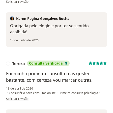
na opinião do utilizador Ana Klara
Solicitar revisão
Karen Regina Gonçalves Rocha
Obrigada pelo elogio e por ter se sentido
acolhida!
17 de junho de 2026
Tereza
Consulta verificada
T
Foi minha primeira consulta mas gostei
bastante, com certeza vou marcar outras.
18 de abril de 2026
•
Consultório para consultas online
•
Primeira consulta psicologia
•
na opinião do utilizador Tereza
Solicitar revisão