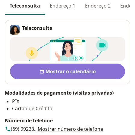
Teleconsulta
Endereço 1
Endereço 2
Ender
Teleconsulta
Pagamento após a consulta V
Disponibilidade
Mostrar o calendário
Modalidades de pagamento (visitas privadas)
PIX
Cartão de Crédito
Número de telefone
(69) 99228...
Mostrar número de telefone