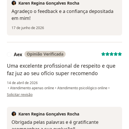
Karen Regina Gonçalves Rocha
Agradeço o feedback e a confiança depositada
em mim!
17 de junho de 2026
Aex
Opinião Verificada
A
Uma excelente profissional de respeito e que
faz juz ao seu ofício super recomendo
14 de abril de 2026
•
Atendimento apenas online
•
Atendimento psicológico online
•
na opinião do utilizador Aex
Solicitar revisão
Karen Regina Gonçalves Rocha
Obrigada pelas palavras e é gratificante
acompanhar a sua evolução!!