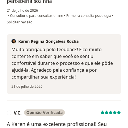
perceberia sozinha
21 de julho de 2026
•
Consultório para consultas online
•
Primeira consulta psicologia
•
na opinião do utilizador A.S.
Solicitar revisão
Karen Regina Gonçalves Rocha
Muito obrigada pelo feedback! Fico muito
contente em saber que você se sentiu
confortável durante o processo e que ele pôde
ajudá-la. Agradeço pela confiança e por
compartilhar sua experiência!
21 de julho de 2026
V.C.
Opinião Verificada
V
A Karen é uma excelente profissional! Seu