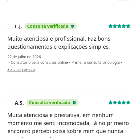
L.J.
Consulta verificada
L
Muito atenciosa e profissional. Faz bons
questionamentos e explicações simples.
22 de julho de 2026
•
Consultório para consultas online
•
Primeira consulta psicologia
•
na opinião do utilizador L.J.
Solicitar revisão
A.S.
Consulta verificada
A
Muita atenciosa e prestativa, em nenhum
momento me senti incomodada, já no primeiro
encontro percebi coisa sobre mim que nunca