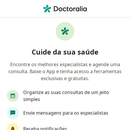
Men
Sentimento De Inadequação • Curitiba, Paraná PR
Filtros
• 1
Convênio
Mapa
Profissionais com experiência Sentimento
Cuide da sua saúde
de inadequação, Curitiba
Encontre os melhores especialistas e agende uma
consulta. Baixe o App e tenha acesso a ferramentas
Qual especialização você está procurando?
exclusivas e gratuitas.
Psicólogo
Psicanalista
Psicopedagogo
Organize as suas consultas de um jeito
simples
Envie mensagens para os especialistas
Receba notificações