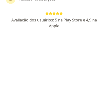
Perfil novo
Pagamento online
Avaliação dos usuários: 5 na Play Store e 4,9 na
Parcelamento disponível
Apple
Dra. Priscilla Vinholi Alvarenga
·
Mais
Psicóloga
9 opiniões
CRP PR 13887
Esgotamento. Burnout. Ansiedade. Estresse.
Graduada Pscicologia pela Universidade Tuiuti PR
Empática, Ética, Escuta ativa e Atend. Humanizado
Endereço
Teleconsulta
Rua Carlos Dietzsch, Curitiba
•
Mapa
Aluma - Terapia On-line