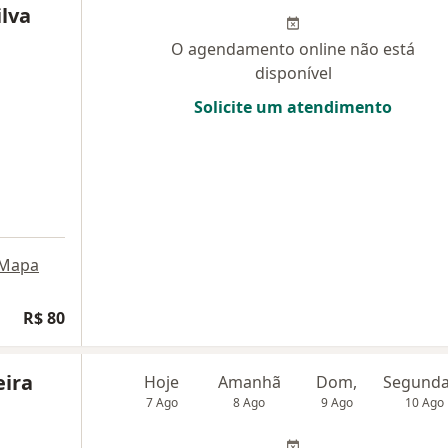
ilva
O agendamento online não está
disponível
Solicite um atendimento
Mapa
R$ 80
eira
Hoje
Amanhã
Dom,
7 Ago
8 Ago
9 Ago
10 Ago