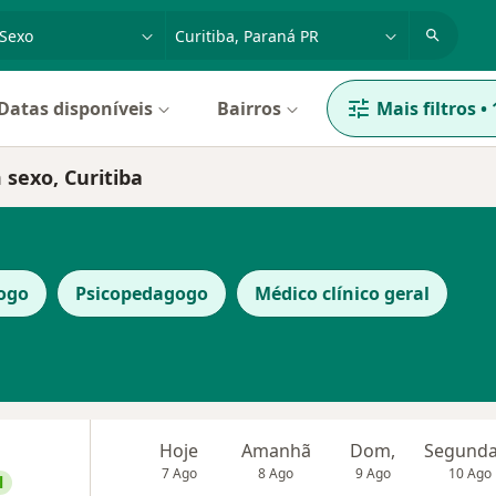
dade, doença ou nome
cidade ou região
Datas disponíveis
Bairros
Mais filtros
•
 sexo, Curitiba
ogo
Psicopedagogo
Médico clínico geral
Hoje
Amanhã
Dom,
7 Ago
8 Ago
9 Ago
10 Ago
l