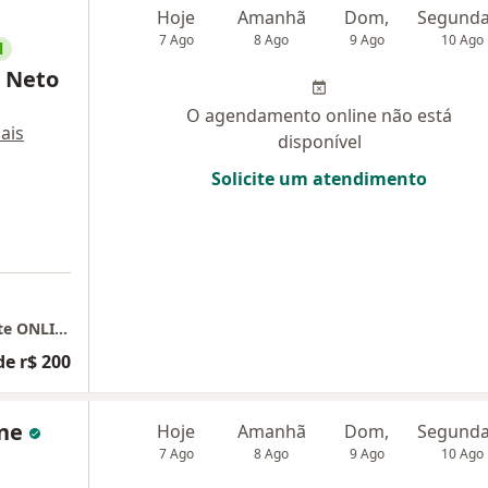
Hoje
Amanhã
Dom,
7 Ago
8 Ago
9 Ago
10 Ago
l
. Neto
O agendamento online não está
ais
disponível
Solicite um atendimento
Psicólogo Batel - Psicólogo Curitiba (somente ONLINE)
de r$ 200
gne
Hoje
Amanhã
Dom,
7 Ago
8 Ago
9 Ago
10 Ago