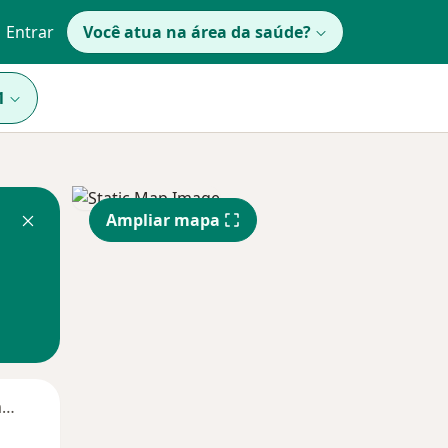
Entrar
Você atua na área da saúde?
1
Ampliar mapa
Segunda-feira
Ter,
Qua
Qui,
11 Ago
12 Ago
13 Ago