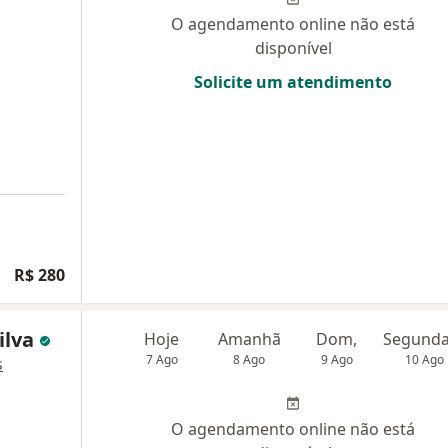
O agendamento online não está
disponível
Solicite um atendimento
R$ 280
ilva
Hoje
Amanhã
Dom,
7 Ago
8 Ago
9 Ago
10 Ago
s
O agendamento online não está