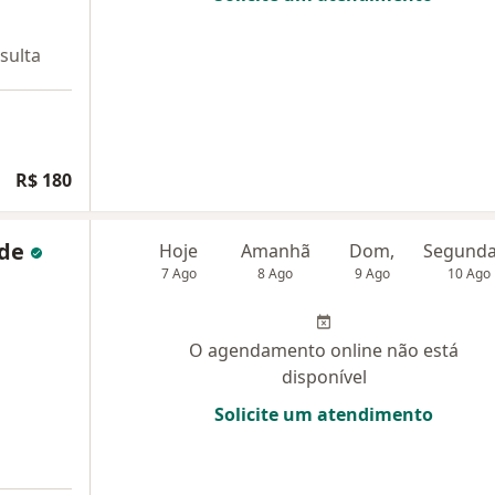
sulta
R$ 180
ade
Hoje
Amanhã
Dom,
7 Ago
8 Ago
9 Ago
10 Ago
O agendamento online não está
disponível
Solicite um atendimento