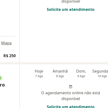
disponível
Solicite um atendimento
•
Mapa
R$ 250
Hoje
Amanhã
Dom,
7 Ago
8 Ago
9 Ago
10 Ago
l
ro
O agendamento online não está
disponível
Solicite um atendimento