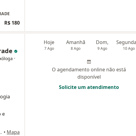
RADE
R$ 180
Hoje
Amanhã
Dom,
7 Ago
8 Ago
9 Ago
10 Ago
drade
·
exóloga
O agendamento online não está
disponível
Solicite um atendimento
logia
 e
ritiba - PR, 80420-011, Curitiba
•
Mapa