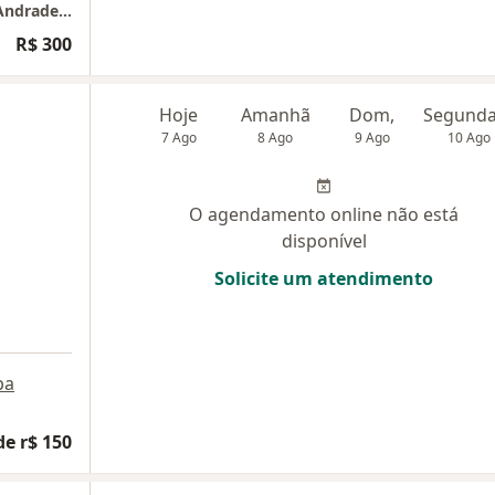
SOMENTE ATENDIMENTO ONLINE- Adriana Andrade Psicologia- (Emissão de nota fiscal para reembolso)
R$ 300
Hoje
Amanhã
Dom,
7 Ago
8 Ago
9 Ago
10 Ago
O agendamento online não está
disponível
Solicite um atendimento
pa
de r$ 150