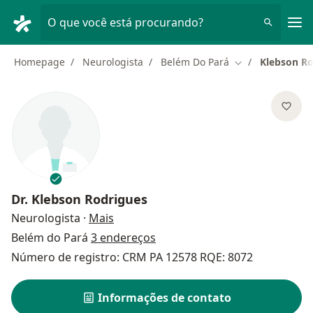
Men
O que você está procurando?
Homepage
Neurologista
Belém Do Pará
Klebson Ro
Mudar de cidad
Dr.
Klebson Rodrigues
sobre as especializações
Neurologista
·
Mais
Belém do Pará
3 endereços
Número de registro: CRM PA 12578 RQE: 8072
Informações de contato