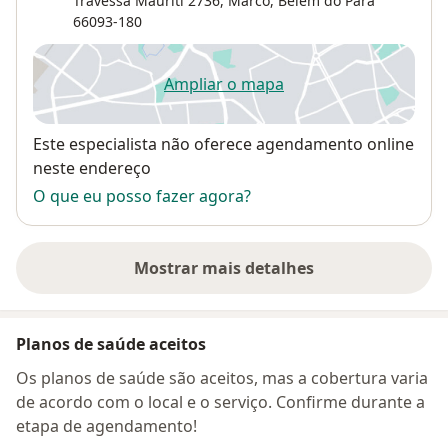
Travessa Mauriti 2736,
Marco
,
Belém do Pará
66093-180
Ampliar o mapa
abre num novo separador
Disponibilidade
Este especialista não oferece agendamento online
neste endereço
O que eu posso fazer agora?
Mostrar mais detalhes
sobre o endereço
Planos de saúde aceitos
Os planos de saúde são aceitos, mas a cobertura varia
de acordo com o local e o serviço. Confirme durante a
etapa de agendamento!