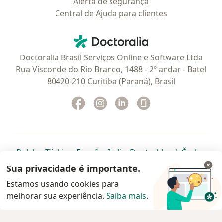
Alerta de segurança
Central de Ajuda para clientes
Contato
Doctoralia - Homepage
Doctoralia Brasil Serviços Online e Software Ltda
Rua Visconde do Rio Branco, 1488 - 2º andar - Batel
80420-210 Curitiba (Paraná), Brasil
Facebook
abre num novo separador
Instagram
abre num novo separador
Linkedin
abre num novo separad
Glassdoor
abre num novo se
abre num novo separador
abre num novo separador
abre num novo separador
abre num novo separado
abre num n
abre
Polska
,
Türkiye
,
España
,
Italia
,
Deutschland
,
Česko
,
abre num novo separador
abre num novo separador
abre num novo separador
abre num novo separa
abre num no
abre n
Portugal
,
México
,
Chile
,
Brasil
,
Argentina
,
Perú
,
Sua privacidade é importante.
abre num novo separad
Colombia
Estamos usando cookies para
melhorar sua experiência.
www.doctoralia.com.br © 2026 - Agende agora sua
Saiba mais
.
consulta