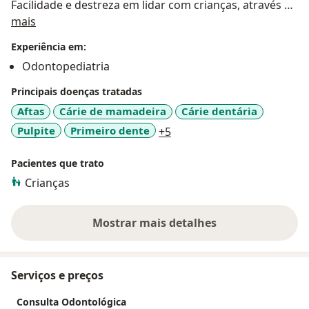
Facilidade e destreza em lidar com crianças, através de
Sobre mim
métodos aprendidos na especialização em
mais
odontopediatria.
Experiência em:
Odontopediatria
Principais doenças tratadas
Aftas
Cárie de mamadeira
Cárie dentária
a11y_sr_more_diseases
Pulpite
Primeiro dente
+5
Pacientes que trato
Crianças
Mostrar mais detalhes
sobre a experiência
Serviços e preços
Consulta Odontológica