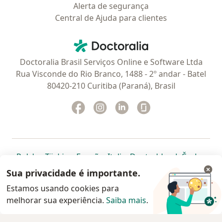
Alerta de segurança
Central de Ajuda para clientes
Contato
Doctoralia - Homepage
Doctoralia Brasil Serviços Online e Software Ltda
Rua Visconde do Rio Branco, 1488 - 2º andar - Batel
80420-210 Curitiba (Paraná), Brasil
Facebook
abre num novo separador
Instagram
abre num novo separador
Linkedin
abre num novo separad
Glassdoor
abre num novo se
abre num novo separador
abre num novo separador
abre num novo separador
abre num novo separado
abre num n
abre
Polska
,
Türkiye
,
España
,
Italia
,
Deutschland
,
Česko
,
abre num novo separador
abre num novo separador
abre num novo separador
abre num novo separa
abre num no
abre n
Portugal
,
México
,
Chile
,
Brasil
,
Argentina
,
Perú
,
Sua privacidade é importante.
abre num novo separad
Colombia
Estamos usando cookies para
melhorar sua experiência.
www.doctoralia.com.br © 2026 - Agende agora sua
Saiba mais
.
consulta