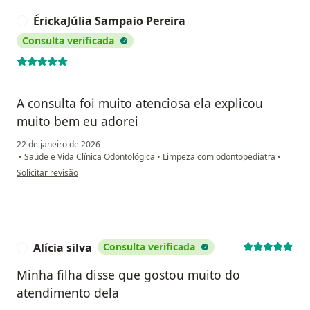
ÉrickaJúlia Sampaio Pereira
É
Consulta verificada
A consulta foi muito atenciosa ela explicou
muito bem eu adorei
22 de janeiro de 2026
•
Saúde e Vida Clínica Odontológica
•
Limpeza com odontopediatra
•
na opinião do utilizador ÉrickaJúlia Sampaio Pereira
Solicitar revisão
Alícia silva
Consulta verificada
A
Minha filha disse que gostou muito do
atendimento dela