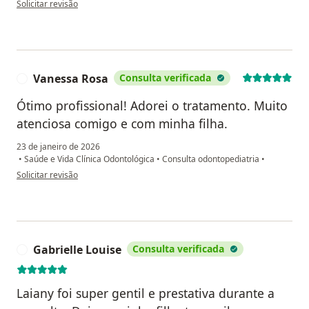
Solicitar revisão
Vanessa Rosa
Consulta verificada
V
Ótimo profissional! Adorei o tratamento. Muito
atenciosa comigo e com minha filha.
23 de janeiro de 2026
•
Saúde e Vida Clínica Odontológica
•
Consulta odontopediatria
•
na opinião do utilizador Vanessa Rosa
Solicitar revisão
Gabrielle Louise
Consulta verificada
G
Laiany foi super gentil e prestativa durante a