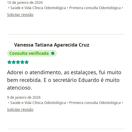
10 de janeiro de 2026
•
Saúde e Vida Clínica Odontológica
•
Primeira consulta Odontológica
•
na opinião do utilizador Alícia silva
Solicitar revisão
Vanessa Tatiana Aparecida Cruz
V
Consulta verificada
Adorei o atendimento, as estalaçoes, fui muito
bem recebida. E o secretário Eduardo é muito
atencioso.
9 de janeiro de 2026
•
Saúde e Vida Clínica Odontológica
•
Primeira consulta Odontológica
•
na opinião do utilizador Vanessa Tatiana Aparecida Cruz
Solicitar revisão