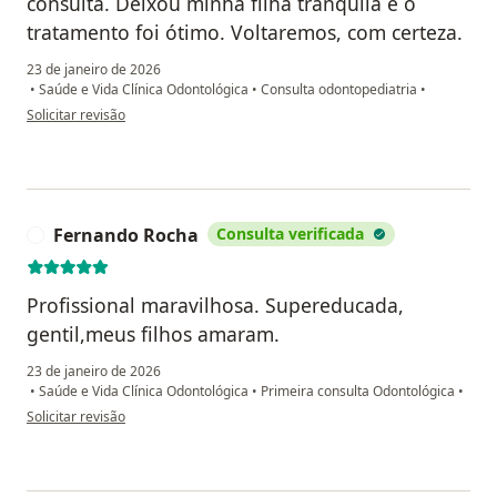
consulta. Deixou minha filha tranquila e o
tratamento foi ótimo. Voltaremos, com certeza.
23 de janeiro de 2026
•
Saúde e Vida Clínica Odontológica
•
Consulta odontopediatria
•
na opinião do utilizador Gabrielle Louise
Solicitar revisão
Fernando Rocha
Consulta verificada
F
Profissional maravilhosa. Supereducada,
gentil,meus filhos amaram.
23 de janeiro de 2026
•
Saúde e Vida Clínica Odontológica
•
Primeira consulta Odontológica
•
na opinião do utilizador Fernando Rocha
Solicitar revisão