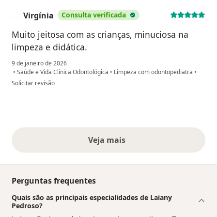
Virgínia
Consulta verificada
V
Muito jeitosa com as crianças, minuciosa na
limpeza e didática.
9 de janeiro de 2026
•
Saúde e Vida Clínica Odontológica
•
Limpeza com odontopediatra
•
na opinião do utilizador Virgínia
Solicitar revisão
Veja mais
opiniões acima
Perguntas frequentes
Quais são as principais especialidades de Laiany
Pedroso?