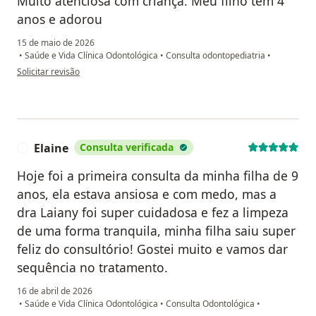
Muito atenciosa com criança. Meu filho tem 4
anos e adorou
15 de maio de 2026
•
Saúde e Vida Clínica Odontológica
•
Consulta odontopediatria
•
na opinião do utilizador B P
Solicitar revisão
Elaine
Consulta verificada
E
Hoje foi a primeira consulta da minha filha de 9
anos, ela estava ansiosa e com medo, mas a
dra Laiany foi super cuidadosa e fez a limpeza
de uma forma tranquila, minha filha saiu super
feliz do consultório! Gostei muito e vamos dar
sequência no tratamento.
16 de abril de 2026
•
Saúde e Vida Clínica Odontológica
•
Consulta Odontológica
•
na opinião do utilizador Elaine