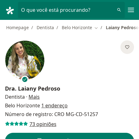
Men
O que você está procurando?
Homepage
Dentista
Belo Horizonte
Laiany Pedroso
Mudar de cidade
Dra.
Laiany Pedroso
sobre as especializações
Dentista
·
Mais
Belo Horizonte
1 endereço
Número de registro: CRO MG-CD-51257
73 opiniões