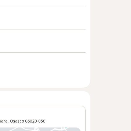
 Yara
,
Osasco
06020-050