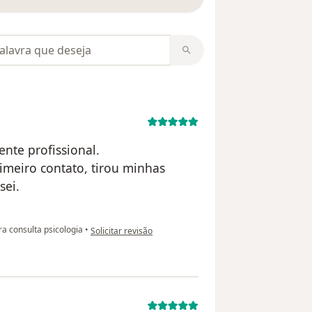
m opiniões
ente profissional.
imeiro contato, tirou minhas
sei.
na opinião do utilizador Mariana
a consulta psicologia
•
Solicitar revisão