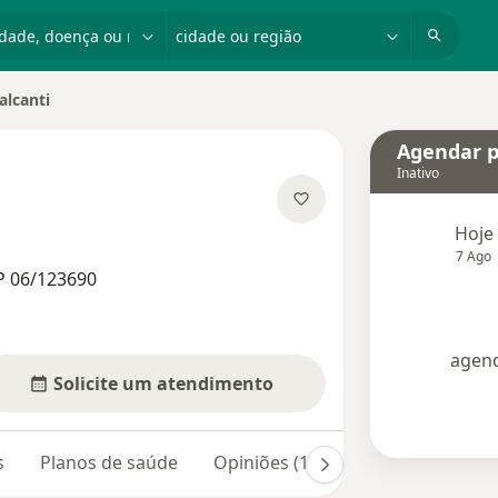
dade, doença ou nome
cidade ou região
alcanti
e
Agendar p
Inativo
 especializações
Hoje
7 Ago
P 06/123690
agend
Solicite um atendimento
s
Planos de saúde
Opiniões (15)
Dúvidas respond