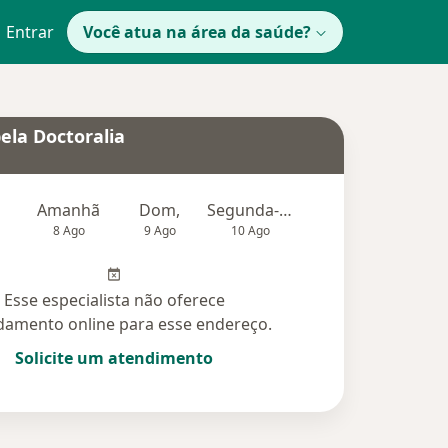
Entrar
Você atua na área da saúde?
ela Doctoralia
Amanhã
Dom,
Segunda-feira
Ter,
Qu
8 Ago
9 Ago
10 Ago
11 Ago
12 Ag
Esse especialista não oferece
amento online para esse endereço.
Solicite um atendimento
idas (1)