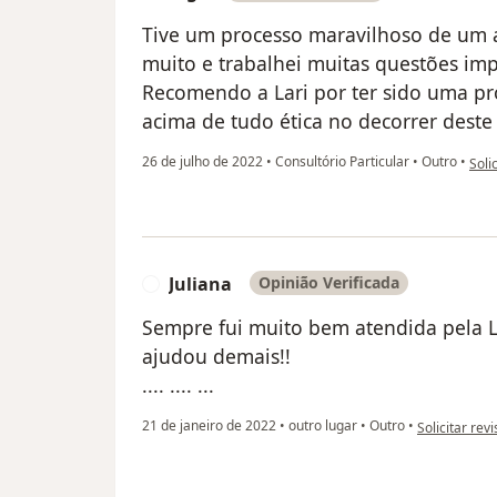
Tive um processo maravilhoso de um a
muito e trabalhei muitas questões im
Recomendo a Lari por ter sido uma pr
acima de tudo ética no decorrer deste
na o
26 de julho de 2022
•
Consultório Particular
•
Outro
•
Soli
Juliana
Opinião Verificada
J
Sempre fui muito bem atendida pela La
ajudou demais!!
.... .... ...
na opinião do
21 de janeiro de 2022
•
outro lugar
•
Outro
•
Solicitar rev