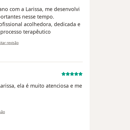
no com a Larissa, me desenvolvi
portantes nesse tempo.
ofissional acolhedora, dedicada e
 processo terapêutico
pinião do utilizador Iago
citar revisão
rissa, ela é muito atenciosa e me
 utilizador Juliana
isão