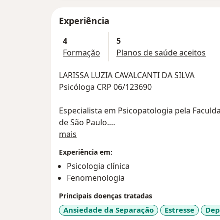
Experiência
4
5
Formação
Planos de saúde aceitos
LARISSA LUZIA CAVALCANTI DA SILVA
Psicóloga CRP 06/123690
Especialista em Psicopatologia pela Faculd
de São Paulo.
Sobre mim
mais
Minha atuação na área começou em 2010 no 
Experiência em:
Residência Terapêutica, como plantonista,
Psicologia clínica
limitação de autonomia psicossocial. Ainda
Fenomenologia
área de recursos humanos do centro dia 
psicologia.
Principais doenças tratadas
Desde 2015, iniciei a minha atuação clínica
Ansiedade da Separação
Estresse
Dep
crianças, adolescentes, adultos e idosos, c