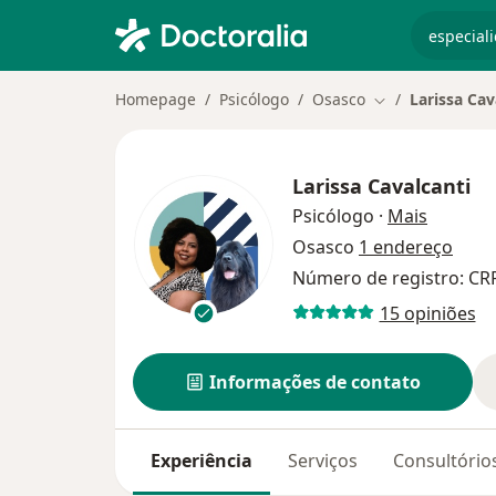
especiali
Homepage
Psicólogo
Osasco
Larissa Cav
Mudar de cidad
Larissa Cavalcanti
sobre as
Psicólogo
·
Mais
Osasco
1 endereço
Número de registro: CR
15 opiniões
Informações de contato
Experiência
Serviços
Consultório