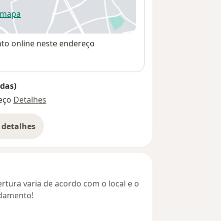
 mapa
re num novo separador
nto online neste endereço
das)
eço
Detalhes
 detalhes
bre o endereço
rtura varia de acordo com o local e o
ndamento!