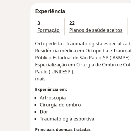
Experiência
3
22
Formação
Planos de saúde aceitos
Ortopedista - Traumatologista especializa
Residência médica em Ortopedia e Traumat
Público Estadual de São Paulo-SP (IASMPE)
Especialização em Cirurgia de Ombro e Cot
Paulo ( UNIFESP )
Sobre mim
Membro da Sociedade Brasileira de Ortope
mais
Membro da Sociedade Brasileira de Cirurg
Experiência em:
Membro do grupo de ombro e cotovelo da U
Artroscopia
UNIFESP )
Cirurgia do ombro
Dor
Traumatologia esportiva
Principais doenças tratadas