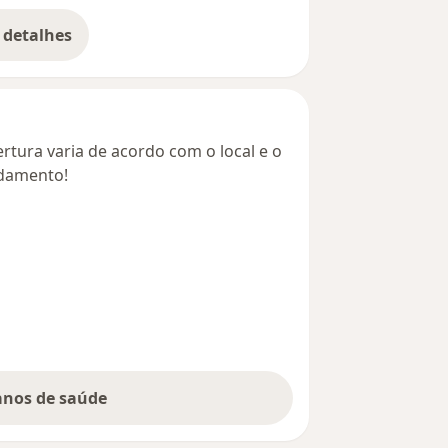
 detalhes
bre o endereço
rtura varia de acordo com o local e o
ndamento!
lanos de saúde