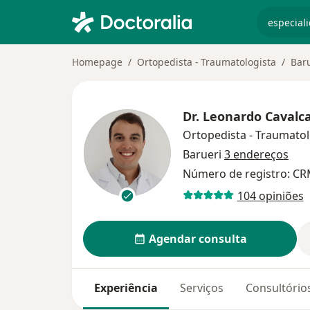
especiali
Homepage
Ortopedista - Traumatologista
Bar
Dr.
Leonardo Cavalca
Ortopedista - Traumatol
Barueri
3 endereços
Número de registro: CR
104 opiniões
Agendar consulta
Experiência
Serviços
Consultório