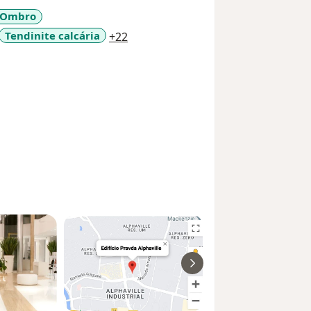
 Ombro
a11y_sr_more_diseases
Tendinite calcária
+22