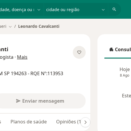
dade, doença ou nome
cidade ou região
ueri
Leonardo Cavalcanti
Mudar de cidade
nti
Consul
Consulta
sobre as especializações
ogista
·
Mais
Hoje
M SP 194263 - RQE Nº:113953
8 Ago
Este
Enviar mensagem
s
Planos de saúde
Opiniões (104)