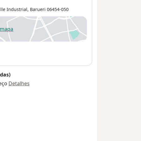
lle Industrial
,
Barueri
06454-050
 mapa
re num novo separador
das)
eço
Detalhes