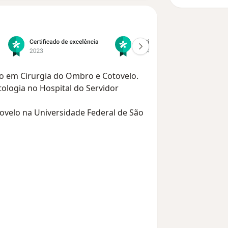
do em Cirurgia do Ombro e Cotovelo.
ologia no Hospital do Servidor
ovelo na Universidade Federal de São
dia e Traumatologia (SBOT)
ia do Ombro e cotovelo (SBCOC)
niversidade Federal de São Paulo (