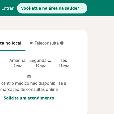
Entrar
Você atua na área da saúde?
ta no local
Teleconsulta
 no local
Teleconsulta
Amanhã
Segunda-feira
Ter,
Qua
Qui,
9 Ago
10 Ago
11 Ago
12 Ago
13 Ag
 centro médico não disponibiliza a
marcação de consultas online
Solicite um atendimento