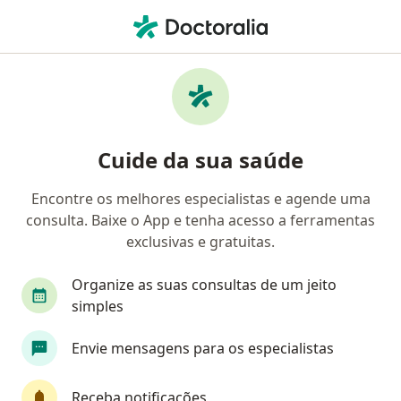
Men
Cervicalgia • Barueri, São Paulo SP
Filtros
• 1
Convênio
Mapa
Profissionais com experiência Cervicalgia,
Cuide da sua saúde
Barueri
Encontre os melhores especialistas e agende uma
consulta. Baixe o App e tenha acesso a ferramentas
Qual especialização você está procurando?
exclusivas e gratuitas.
Ortopedista - Traumatologista
Fisioterapeuta
Organize as suas consultas de um jeito
simples
Envie mensagens para os especialistas
Receba notificações