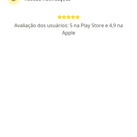
Dr. Giuseppe Fernandes Pastore
Avaliação dos usuários: 5 na Play Store e 4,9 na
·
Mais
Ortopedista - traumatologista
Apple
47 opiniões
CRM SP 169613
- RQE Nº: 72749
Endereço
Teleconsulta
Avenida Arnaldo Rodrigues Bitencourt 904 2º andar, Barueri
•
Mapa
Instituto Pastore
Primeira consulta ortopedia e traumatologia
R$ 350
Esse especialista não oferece agendamento online para esse endereço.
Solicite um atendimento