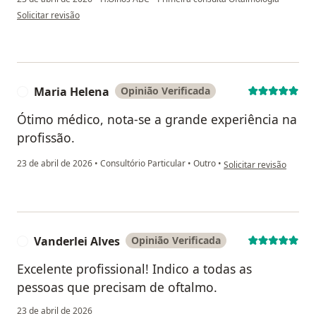
na opinião do utilizador Raquel Ozorio
Solicitar revisão
Maria Helena
Opinião Verificada
M
Ótimo médico, nota-se a grande experiência na
profissão.
na opinião do utilizado
23 de abril de 2026
•
Consultório Particular
•
Outro
•
Solicitar revisão
Vanderlei Alves
Opinião Verificada
V
Excelente profissional! Indico a todas as
pessoas que precisam de oftalmo.
23 de abril de 2026