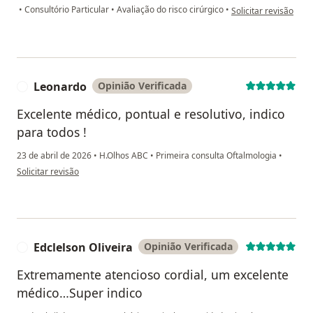
na opinião do utiliza
•
Consultório Particular
•
Avaliação do risco cirúrgico
•
Solicitar revisão
Leonardo
Opinião Verificada
L
Excelente médico, pontual e resolutivo, indico
para todos !
23 de abril de 2026
•
H.Olhos ABC
•
Primeira consulta Oftalmologia
•
na opinião do utilizador Leonardo
Solicitar revisão
Edclelson Oliveira
Opinião Verificada
E
Extremamente atencioso cordial, um excelente
médico…Super indico