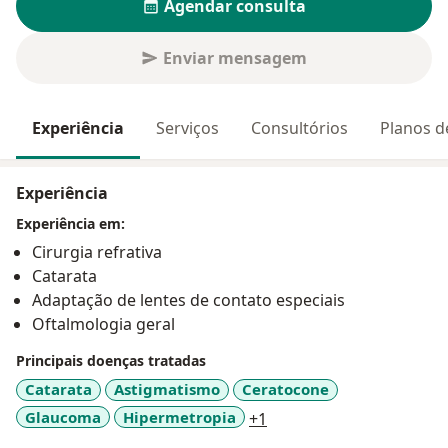
Agendar consulta
Enviar mensagem
Experiência
Serviços
Consultórios
Planos d
Experiência
Experiência em:
Cirurgia refrativa
Catarata
Adaptação de lentes de contato especiais
Oftalmologia geral
Principais doenças tratadas
Catarata
Astigmatismo
Ceratocone
a11y_sr_more_diseases
Glaucoma
Hipermetropia
+1