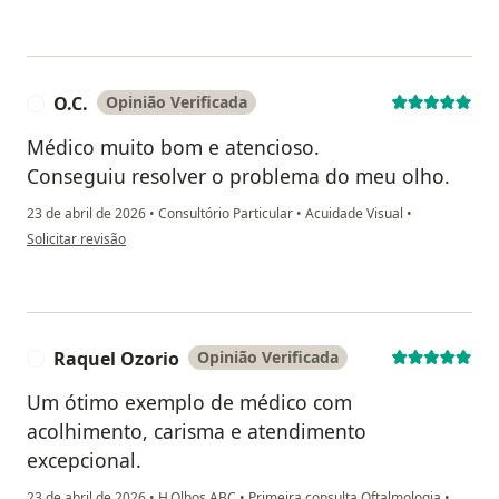
O.C.
Opinião Verificada
O
Médico muito bom e atencioso.
Conseguiu resolver o problema do meu olho.
23 de abril de 2026
•
Consultório Particular
•
Acuidade Visual
•
na opinião do utilizador O.C.
Solicitar revisão
Raquel Ozorio
Opinião Verificada
R
Um ótimo exemplo de médico com
acolhimento, carisma e atendimento
excepcional.
23 de abril de 2026
•
H.Olhos ABC
•
Primeira consulta Oftalmologia
•