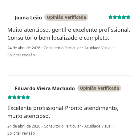
Joana Leão
Opinião Verificada
J
Muito atencioso, gentil e excelente profissional.
Consultório bem localizado e completo.
24 de abril de 2026
•
Consultório Particular
•
Acuidade Visual
•
na opinião do utilizador Joana Leão
Solicitar revisão
Eduardo Vieira Machado
Opinião Verificada
E
Excelente profissional Pronto atendimento,
muito atencioso.
24 de abril de 2026
•
Consultório Particular
•
Acuidade Visual
•
na opinião do utilizador Eduardo Vieira Machado
Solicitar revisão