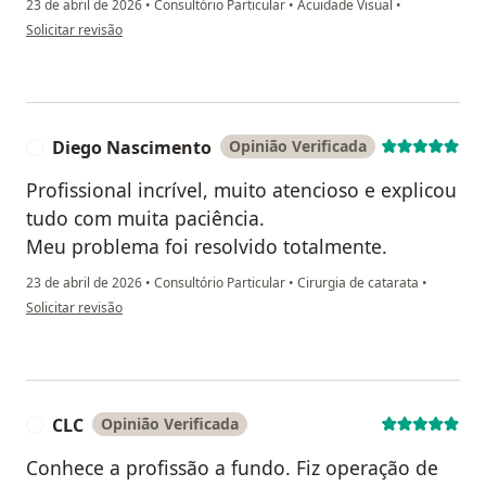
23 de abril de 2026
•
Consultório Particular
•
Acuidade Visual
•
na opinião do utilizador Edclelson Oliveira
Solicitar revisão
Diego Nascimento
Opinião Verificada
D
Profissional incrível, muito atencioso e explicou
tudo com muita paciência.
Meu problema foi resolvido totalmente.
23 de abril de 2026
•
Consultório Particular
•
Cirurgia de catarata
•
na opinião do utilizador Diego Nascimento
Solicitar revisão
CLC
Opinião Verificada
C
Conhece a profissão a fundo. Fiz operação de