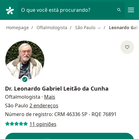
Men
O que você está procurando?
Homepage
Oftalmologista
São Paulo
Leonardo Gabr
Mudar de cidade
Dr.
Leonardo Gabriel Leitão da Cunha
sobre as especializações
Oftalmologista
·
Mais
São Paulo
2 endereços
Número de registro: CRM 46336 SP - RQE 76891
11 opiniões