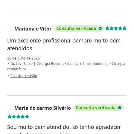
Mariana e Vitor
Consulta verificada
M
Um excelente profissional sempre muito bem
atendidos
28 de julho de 2026
•
Dr. Levi Saulo | Cirurgia Bucomaxilofacial e Implantodontia
•
Cirurgia
ortognática
na opinião do utilizador Mariana e Vitor
•
Solicitar revisão
Maria do carmo Silvério
Consulta verificada
M
Sou muito bem atendido, só tenho agradecer