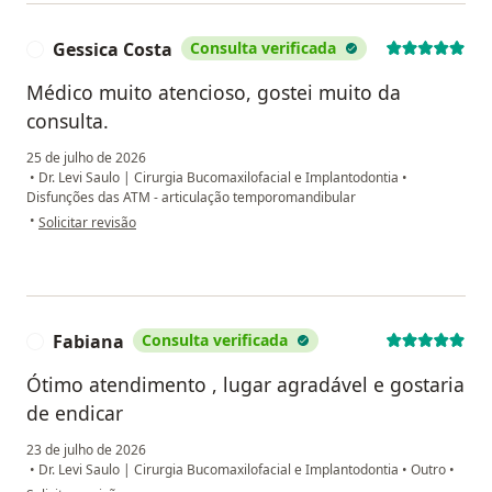
Gessica Costa
Consulta verificada
G
Médico muito atencioso, gostei muito da
consulta.
25 de julho de 2026
•
Dr. Levi Saulo | Cirurgia Bucomaxilofacial e Implantodontia
•
Disfunções das ATM - articulação temporomandibular
na opinião do utilizador Gessica Costa
•
Solicitar revisão
Fabiana
Consulta verificada
F
Ótimo atendimento , lugar agradável e gostaria
de endicar
23 de julho de 2026
•
Dr. Levi Saulo | Cirurgia Bucomaxilofacial e Implantodontia
•
Outro
•
na opinião do utilizador Fabiana