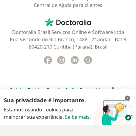
Central de Ajuda para clientes
Contato
Doctoralia - Homepage
Doctoralia Brasil Serviços Online e Software Ltda
Rua Visconde do Rio Branco, 1488 - 2º andar - Batel
80420-210 Curitiba (Paraná), Brasil
Facebook
abre num novo separador
Instagram
abre num novo separador
Linkedin
abre num novo separad
Glassdoor
abre num novo se
abre num novo separador
abre num novo separador
abre num novo separador
abre num novo separado
abre num n
abre
Polska
,
Türkiye
,
España
,
Italia
,
Deutschland
,
Česko
,
abre num novo separador
abre num novo separador
abre num novo separador
abre num novo separa
abre num no
abre n
Portugal
,
México
,
Chile
,
Brasil
,
Argentina
,
Perú
,
Sua privacidade é importante.
abre num novo separad
Colombia
Estamos usando cookies para
melhorar sua experiência.
www.doctoralia.com.br © 2026 - Agende agora sua
Saiba mais
.
consulta
Agendar consulta