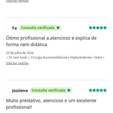
Solicitar revisão
Fa
Consulta verificada
F
Ótimo profissional a,atencioso e explica de
forma nem didática
23 de julho de 2026
•
Dr. Levi Saulo | Cirurgia Bucomaxilofacial e Implantodontia
•
Outro
•
na opinião do utilizador Fa
Solicitar revisão
Josilene
Consulta verificada
J
Muito prestativo, atencioso e um excelente
profissional!