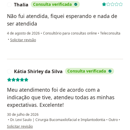
Thalia
Consulta verificada
T
Não fui atendida, fiquei esperando e nada de
ser atendida
4 de agosto de 2026
•
Consultório para consultas online
•
Teleconsulta
na opinião do utilizador Thalia
•
Solicitar revisão
Kátia Shirley da Silva
Consulta verificada
K
Meu atendimento foi de acordo com a
indicação que tive, atendeu todas as minhas
expectativas. Excelente!
30 de julho de 2026
•
Dr. Levi Saulo | Cirurgia Bucomaxilofacial e Implantodontia
•
Outro
•
na opinião do utilizador Kátia Shirley da Silva
Solicitar revisão