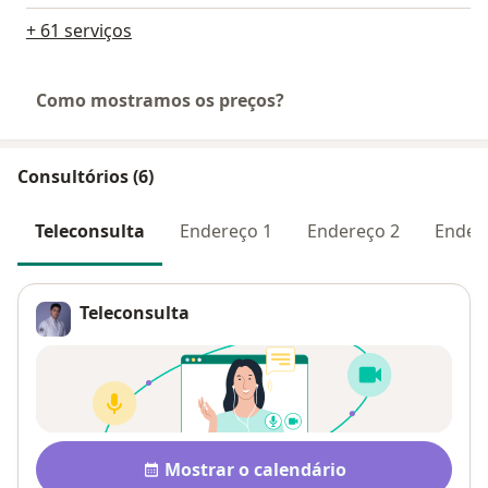
+ 61 serviços
Como mostramos os preços?
Consultórios (6)
Teleconsulta
Endereço 1
Endereço 2
Ender
Teleconsulta
Disponibilidade
Mostrar o calendário