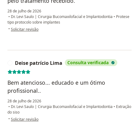
pelo tratamento recebido.
28 de julho de 2026
•
Dr. Levi Saulo | Cirurgia Bucomaxilofacial e Implantodontia
•
Protese
tipo protocolo sobre implantes
na opinião do utilizador Maria do carmo Silvério
•
Solicitar revisão
Deise patrício Lima
Consulta verificada
D
Bem atencioso... educado e um ótimo
profissional..
28 de julho de 2026
•
Dr. Levi Saulo | Cirurgia Bucomaxilofacial e Implantodontia
•
Extração
do siso
na opinião do utilizador Deise patrício Lima
•
Solicitar revisão