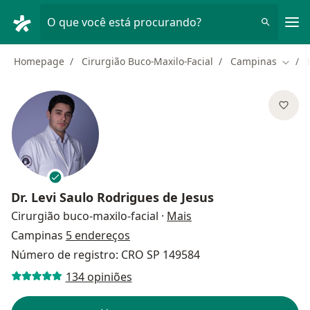
Men
O que você está procurando?
Homepage
Cirurgião Buco-Maxilo-Facial
Campinas
Mudar
Dr.
Levi Saulo Rodrigues de Jesus
sobre as especializaçõ
Cirurgião buco-maxilo-facial
·
Mais
Campinas
5 endereços
Número de registro: CRO SP 149584
134 opiniões