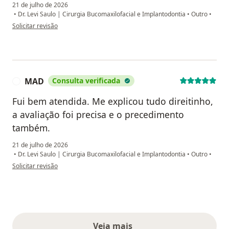
21 de julho de 2026
•
Dr. Levi Saulo | Cirurgia Bucomaxilofacial e Implantodontia
•
Outro
•
na opinião do utilizador Josilene
Solicitar revisão
MAD
Consulta verificada
M
Fui bem atendida. Me explicou tudo direitinho,
a avaliação foi precisa e o precedimento
também.
21 de julho de 2026
•
Dr. Levi Saulo | Cirurgia Bucomaxilofacial e Implantodontia
•
Outro
•
na opinião do utilizador MAD
Solicitar revisão
Veja mais