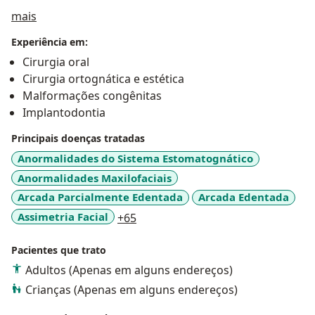
Sobre mim
mais
Acredito que cada rosto carrega uma história, e é
com precisão, empatia e cuidado que ajudo a
Experiência em:
reescrever capítulos marcados pela dor ou
Cirurgia oral
desconforto, devolvendo funcionalidade,
Cirurgia ortognática e estética
harmonia e autoestima. Se você busca um
Malformações congênitas
atendimento ético, técnico e humano, será um
Implantodontia
prazer contribuir com a sua jornada de
transformação.
Principais doenças tratadas
Anormalidades do Sistema Estomatognático
Anormalidades Maxilofaciais
Arcada Parcialmente Edentada
Arcada Edentada
a11y_sr_more_diseases
Assimetria Facial
+65
Pacientes que trato
Adultos (Apenas em alguns endereços)
Crianças (Apenas em alguns endereços)