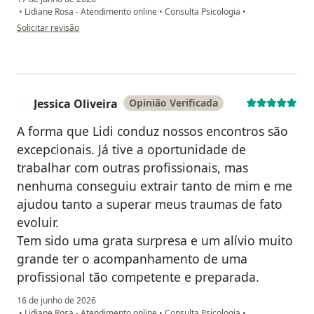
•
Lidiane Rosa - Atendimento online
•
Consulta Psicologia
•
na opinião do utilizador EOS
Solicitar revisão
Jessica Oliveira
Opinião Verificada
J
A forma que Lidi conduz nossos encontros são
excepcionais. Já tive a oportunidade de
trabalhar com outras profissionais, mas
nenhuma conseguiu extrair tanto de mim e me
ajudou tanto a superar meus traumas de fato
evoluir.
Tem sido uma grata surpresa e um alívio muito
grande ter o acompanhamento de uma
profissional tão competente e preparada.
16 de junho de 2026
•
Lidiane Rosa - Atendimento online
•
Consulta Psicologia
•