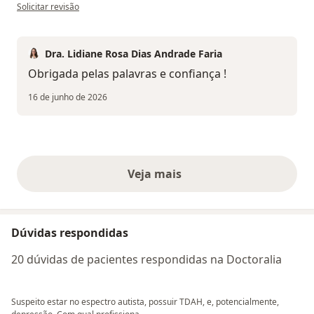
na opinião do utilizador Deise
Solicitar revisão
Dra. Lidiane Rosa Dias Andrade Faria
Obrigada pelas palavras e confiança !
16 de junho de 2026
Veja mais
opiniões acima
Dúvidas respondidas
20 dúvidas de pacientes respondidas na Doctoralia
Suspeito estar no espectro autista, possuir TDAH, e, potencialmente,