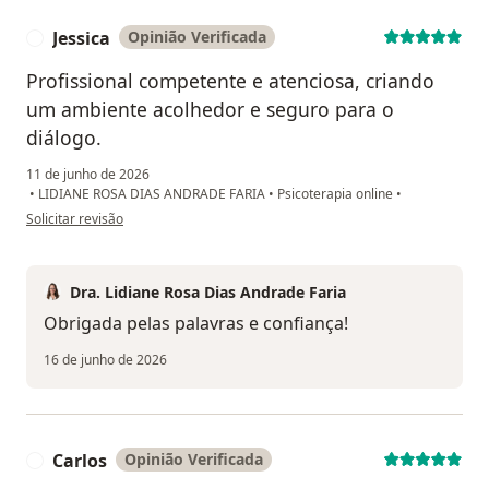
Jessica
Opinião Verificada
J
Profissional competente e atenciosa, criando
um ambiente acolhedor e seguro para o
diálogo.
11 de junho de 2026
•
LIDIANE ROSA DIAS ANDRADE FARIA
•
Psicoterapia online
•
na opinião do utilizador Jessica
Solicitar revisão
Dra. Lidiane Rosa Dias Andrade Faria
Obrigada pelas palavras e confiança!
16 de junho de 2026
Carlos
Opinião Verificada
C