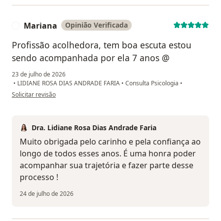
Mariana
Opinião Verificada
M
Profissão acolhedora, tem boa escuta estou
sendo acompanhada por ela 7 anos @
23 de julho de 2026
•
LIDIANE ROSA DIAS ANDRADE FARIA
•
Consulta Psicologia
•
na opinião do utilizador Mariana
Solicitar revisão
Dra. Lidiane Rosa Dias Andrade Faria
Muito obrigada pelo carinho e pela confiança ao
longo de todos esses anos. É uma honra poder
acompanhar sua trajetória e fazer parte desse
processo !
24 de julho de 2026