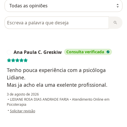
Pesquisar em opiniões
Ana Paula C. Greskiw
Consulta verificada
A
Tenho pouca experiência com a psicóloga
Lidiane.
Mas ja acho ela uma exelente profissional.
3 de agosto de 2026
•
LIDIANE ROSA DIAS ANDRADE FARIA
•
Atendimento Online em
Psicoterapia
na opinião do utilizador Ana Paula C. Greskiw
•
Solicitar revisão