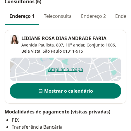
Consultórios (6)
Endereço 1
Teleconsulta
Endereço 2
Endere
LIDIANE ROSA DIAS ANDRADE FARIA
Avenida Paulista, 807,
10° andar, Conjunto 1006,
Bela Vista
,
São Paulo
01311-915
Ampliar o mapa
abre num novo separador
Disponibilidade
Mostrar o calendário
Modalidades de pagamento (visitas privadas)
PIX
Transferência Bancária