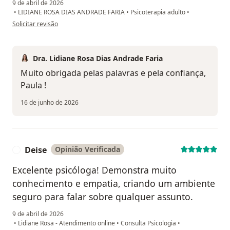
9 de abril de 2026
•
LIDIANE ROSA DIAS ANDRADE FARIA
•
Psicoterapia adulto
•
na opinião do utilizador Paula
Solicitar revisão
Dra. Lidiane Rosa Dias Andrade Faria
Muito obrigada pelas palavras e pela confiança,
Paula !
16 de junho de 2026
Deise
Opinião Verificada
D
Excelente psicóloga! Demonstra muito
conhecimento e empatia, criando um ambiente
seguro para falar sobre qualquer assunto.
9 de abril de 2026
•
Lidiane Rosa - Atendimento online
•
Consulta Psicologia
•