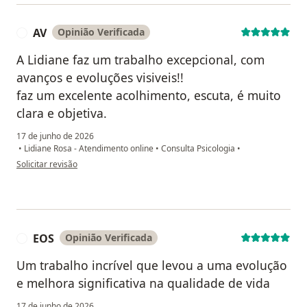
AV
Opinião Verificada
A
A Lidiane faz um trabalho excepcional, com
avanços e evoluções visiveis!!
faz um excelente acolhimento, escuta, é muito
clara e objetiva.
17 de junho de 2026
•
Lidiane Rosa - Atendimento online
•
Consulta Psicologia
•
na opinião do utilizador AV
Solicitar revisão
EOS
Opinião Verificada
E
Um trabalho incrível que levou a uma evolução
e melhora significativa na qualidade de vida
17 de junho de 2026