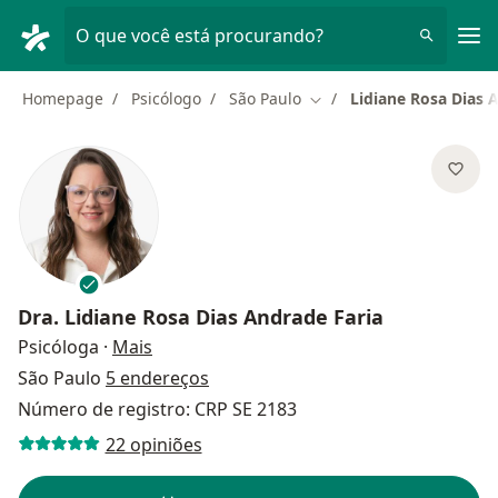
Men
O que você está procurando?
Homepage
Psicólogo
São Paulo
Lidiane Rosa Dias 
Mudar de cidade
Dra.
Lidiane Rosa Dias Andrade Faria
sobre as especializações
Psicóloga
·
Mais
São Paulo
5 endereços
Número de registro: CRP SE 2183
22 opiniões