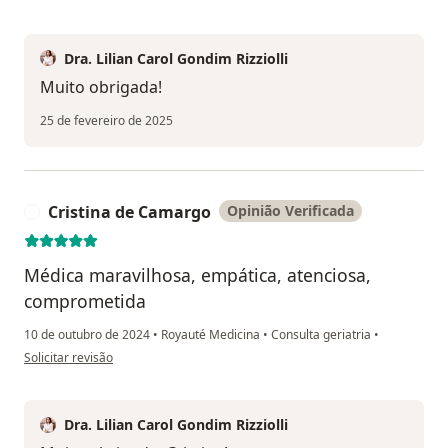
Dra. Lilian Carol Gondim Rizziolli
Muito obrigada!
25 de fevereiro de 2025
Cristina de Camargo
Opinião Verificada
C
Médica maravilhosa, empática, atenciosa,
comprometida
10 de outubro de 2024
•
Royauté Medicina
•
Consulta geriatria
•
na opinião do utilizador Cristina de Camargo
Solicitar revisão
Dra. Lilian Carol Gondim Rizziolli