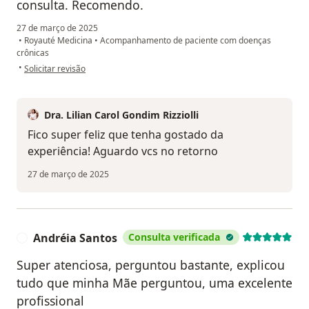
consulta. Recomendo.
27 de março de 2025
•
Royauté Medicina
•
Acompanhamento de paciente com doenças
crônicas
na opinião do utilizador Greyce
•
Solicitar revisão
Dra. Lilian Carol Gondim Rizziolli
Fico super feliz que tenha gostado da
experiência! Aguardo vcs no retorno
27 de março de 2025
Andréia Santos
Consulta verificada
A
Super atenciosa, perguntou bastante, explicou
tudo que minha Mãe perguntou, uma excelente
profissional