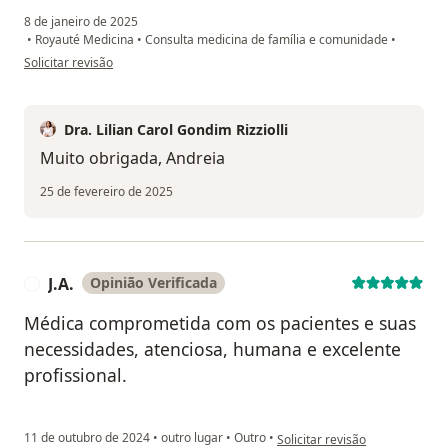
8 de janeiro de 2025
•
Royauté Medicina
•
Consulta medicina de família e comunidade
•
na opinião do utilizador Andréia Santos
Solicitar revisão
Dra. Lilian Carol Gondim Rizziolli
Muito obrigada, Andreia
25 de fevereiro de 2025
J.A.
Opinião Verificada
J
Médica comprometida com os pacientes e suas
necessidades, atenciosa, humana e excelente
profissional.
na opinião do utilizador J.A.
11 de outubro de 2024
•
outro lugar
•
Outro
•
Solicitar revisão