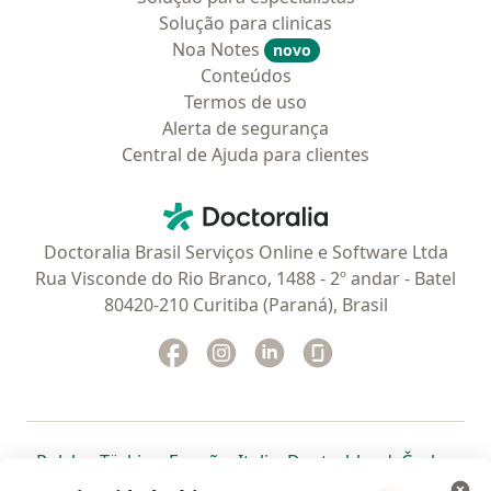
Solução para clinicas
Noa Notes
novo
Conteúdos
Termos de uso
Alerta de segurança
Central de Ajuda para clientes
Contato
Doctoralia - Homepage
Doctoralia Brasil Serviços Online e Software Ltda
Rua Visconde do Rio Branco, 1488 - 2º andar - Batel
80420-210 Curitiba (Paraná), Brasil
Facebook
abre num novo separador
Instagram
abre num novo separador
Linkedin
abre num novo separad
Glassdoor
abre num novo se
abre num novo separador
abre num novo separador
abre num novo separador
abre num novo separado
abre num n
abre
Polska
,
Türkiye
,
España
,
Italia
,
Deutschland
,
Česko
,
abre num novo separador
abre num novo separador
abre num novo separador
abre num novo separa
abre num no
abre n
Portugal
,
México
,
Chile
,
Brasil
,
Argentina
,
Perú
,