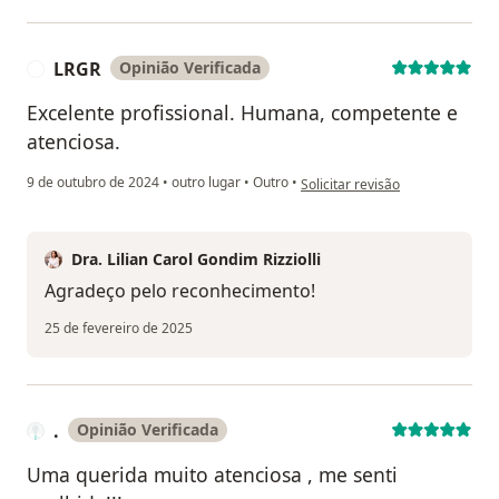
LRGR
Opinião Verificada
L
Excelente profissional. Humana, competente e
atenciosa.
na opinião do utilizador LRGR
9 de outubro de 2024
•
outro lugar
•
Outro
•
Solicitar revisão
Dra. Lilian Carol Gondim Rizziolli
Agradeço pelo reconhecimento!
25 de fevereiro de 2025
.
Opinião Verificada
Uma querida muito atenciosa , me senti