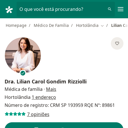
Men
O que você está procurando?
Homepage
Médico De Família
Hortolândia
Lilian C
Mudar de cid
Dra.
Lilian Carol Gondim Rizziolli
sobre as especializações
Médica de família
·
Mais
Hortolândia
1 endereço
Número de registro: CRM SP 193959 RQE Nº: 89861
7 opiniões