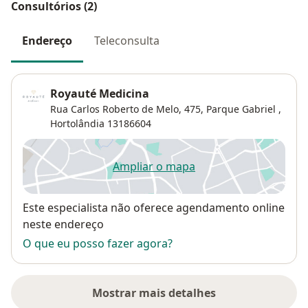
Consultórios (2)
Endereço
Teleconsulta
Royauté Medicina
Rua Carlos Roberto de Melo, 475,
Parque Gabriel
,
Hortolândia
13186604
Ampliar o mapa
abre num novo separador
Disponibilidade
Este especialista não oferece agendamento online
neste endereço
O que eu posso fazer agora?
Mostrar mais detalhes
sobre o endereço