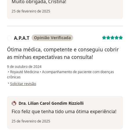
Muito obrigada, Cristina!
25 de fevereiro de 2025
A.P.A.T
Opinião Verificada
A
Ótima médica, competente e conseguiu cobrir
as minhas expectativas na consulta!
9 de outubro de 2024
•
Royauté Medicina
•
Acompanhamento de paciente com doenças
crônicas
na opinião do utilizador A.P.A.T
•
Solicitar revisão
Dra. Lilian Carol Gondim Rizziolli
Fico feliz que tenha tido uma ótima experiência!
25 de fevereiro de 2025