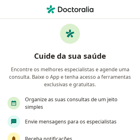
Men
Hipertensão • Hortolândia, São Paulo SP
Filtros
• 1
Convênio
Mapa
Profissionais com experiência Hipertensão,
Cuide da sua saúde
Hortolândia
Encontre os melhores especialistas e agende uma
consulta. Baixe o App e tenha acesso a ferramentas
Qual especialização você está procurando?
exclusivas e gratuitas.
Nutricionista
Médico clínico geral
Médico
Organize as suas consultas de um jeito
simples
Envie mensagens para os especialistas
Receba notificações