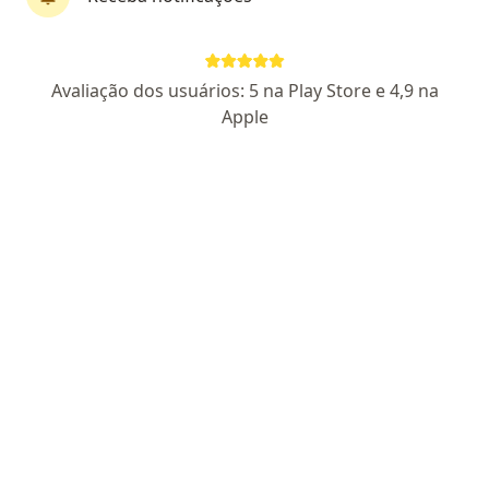
Perfil novo
Pagamento online
Avaliação dos usuários: 5 na Play Store e 4,9 na
Dr. Zander Sabbag
Apple
·
Mais
Generalista
1 opinião
CRM SP 288407
Atenção Primária, Psiquiatria e Controle do Peso.
Graduado com distinção na FAMERP.
Escuta atenta, atendimento acolhedor e
embasado.
Parcelamento disponível
Endereço
Teleconsulta
Rua Professora Celina Franceschini Bueno 100, Hortolândia
•
Mapa
Atendimento Domiciliar e Telemedicina - Hortolândia