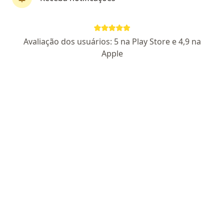
Perfil novo
Pagamento online
Avaliação dos usuários: 5 na Play Store e 4,9 na
Parcelamento disponível
Apple
Dr. Zander Sabbag
·
Mais
Generalista
1 opinião
CRM SP 288407
Atenção Primária, Psiquiatria e Controle do Peso.
Graduado com distinção na FAMERP.
Escuta atenta, atendimento acolhedor e
embasado.
Endereço
Teleconsulta
Rua Professora Celina Franceschini Bueno 100, Hortolândia
•
Mapa
Atendimento Domiciliar e Telemedicina - Hortolândia