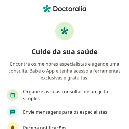
Men
Sobrepeso • Hortolândia, São Paulo SP
Filtros
• 1
Convênio
Mapa
Profissionais com experiência Sobrepeso,
Cuide da sua saúde
Hortolândia
Encontre os melhores especialistas e agende uma
consulta. Baixe o App e tenha acesso a ferramentas
Qual especialização você está procurando?
exclusivas e gratuitas.
Nutricionista
Médico clínico geral
Endocr
Organize as suas consultas de um jeito
simples
Envie mensagens para os especialistas
Receba notificações