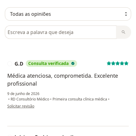
Pesquisar em opiniões
G.D
Consulta verificada
G
Médica atenciosa, comprometida. Excelente
profissional
9 de junho de 2026
•
RD Consultório Médico
•
Primeira consulta clínica médica
•
na opinião do utilizador G.D
Solicitar revisão