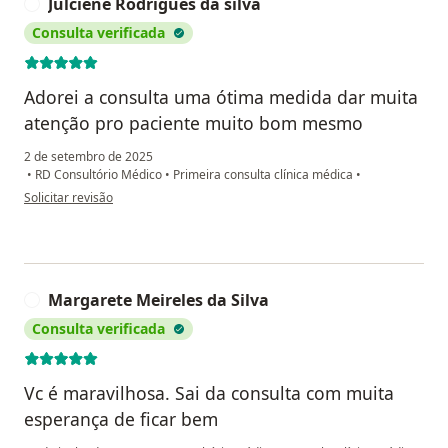
Julciene Rodrigues da silva
J
Consulta verificada
Adorei a consulta uma ótima medida dar muita
atenção pro paciente muito bom mesmo
2 de setembro de 2025
•
RD Consultório Médico
•
Primeira consulta clínica médica
•
na opinião do utilizador Julciene Rodrigues da silva
Solicitar revisão
Margarete Meireles da Silva
M
Consulta verificada
Vc é maravilhosa. Sai da consulta com muita
esperança de ficar bem