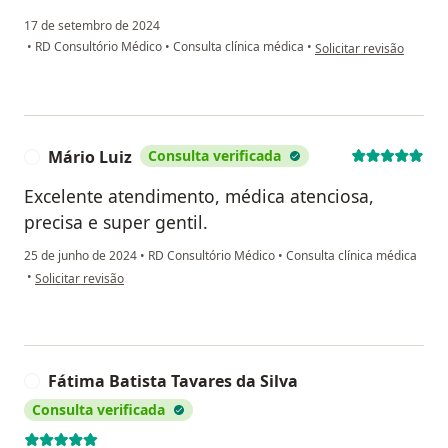
17 de setembro de 2024
na opinião do utilizador
•
RD Consultório Médico
•
Consulta clínica médica
•
Solicitar revisão
Mário Luiz
Consulta verificada
M
Excelente atendimento, médica atenciosa,
precisa e super gentil.
25 de junho de 2024
•
RD Consultório Médico
•
Consulta clínica médica
na opinião do utilizador Mário Luiz
•
Solicitar revisão
Fátima Batista Tavares da Silva
F
Consulta verificada