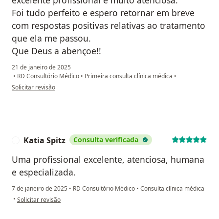
excelente profissional e muito atenciosa.
Foi tudo perfeito e espero retornar em breve
com respostas positivas relativas ao tratamento
que ela me passou.
Que Deus a abençoe!!
21 de janeiro de 2025
•
RD Consultório Médico
•
Primeira consulta clínica médica
•
na opinião do utilizador Andréa
Solicitar revisão
Katia Spitz
Consulta verificada
K
Uma profissional excelente, atenciosa, humana
e especializada.
7 de janeiro de 2025
•
RD Consultório Médico
•
Consulta clínica médica
na opinião do utilizador Katia Spitz
•
Solicitar revisão