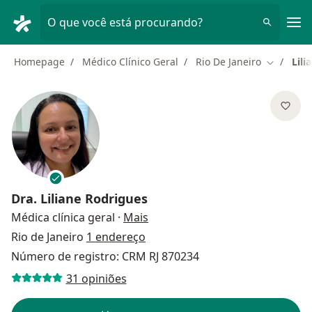
Men
O que você está procurando?
Homepage
Médico Clínico Geral
Rio De Janeiro
Lili
Mudar de
Dra.
Liliane Rodrigues
sobre as especializações
Médica clínica geral
·
Mais
Rio de Janeiro
1 endereço
Número de registro: CRM RJ 870234
31 opiniões