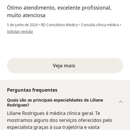
Ótimo atendimento, excelente profissional,
muito atenciosa
5 de junho de 2024
•
RD Consultório Médico
•
Consulta clínica médica
•
na opinião do utilizador Fátima Batista Tavares da Silva
Solicitar revisão
Veja mais
opiniões acima
Perguntas frequentes
Quais são as principais especialidades de Liliane
Rodrigues?
Liliane Rodrigues é médica clínica geral. Te
mostramos alguns dos serviços oferecidos pelo
especialista graças à sua trajetória e vasta