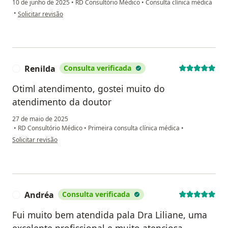
10 de junho de 2025
•
RD Consultório Médico
•
Consulta clínica médica
na opinião do utilizador Margarete Meireles da Silva
•
Solicitar revisão
Renilda
Consulta verificada
R
Otiml atendimento, gostei muito do
atendimento da doutor
27 de maio de 2025
•
RD Consultório Médico
•
Primeira consulta clínica médica
•
na opinião do utilizador Renilda
Solicitar revisão
Andréa
Consulta verificada
A
Fui muito bem atendida pala Dra Liliane, uma