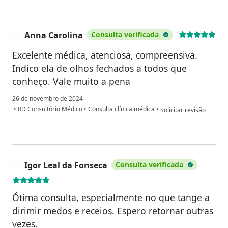
Anna Carolina
Consulta verificada
A
Excelente médica, atenciosa, compreensiva.
Indico ela de olhos fechados a todos que
conheço. Vale muito a pena
26 de novembro de 2024
na opinião do utilizador
•
RD Consultório Médico
•
Consulta clínica médica
•
Solicitar revisão
Igor Leal da Fonseca
Consulta verificada
I
Ótima consulta, especialmente no que tange a
dirimir medos e receios. Espero retornar outras
vezes.