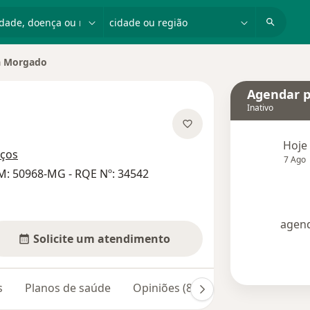
dade, doença ou nome
cidade ou região
a Morgado
cidade
Agendar p
Inativo
especializações
Hoje
eços
7 Ago
M: 50968-MG - RQE Nº: 34542
agend
Solicite um atendimento
s
Planos de saúde
Opiniões (8)
Dúvidas respondi