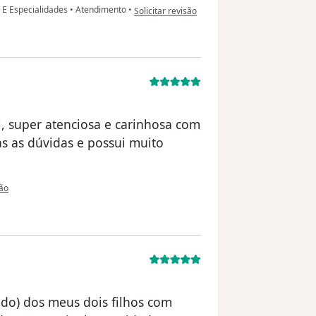
na opinião do utilizador paciente
 E Especialidades
•
Atendimento
•
Solicitar revisão
l, super atenciosa e carinhosa com
s as dúvidas e possui muito
utilizador Sua conta foi excluída
são
ndo) dos meus dois filhos com