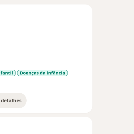
nfantil
Doenças da infância
ses
 detalhes
bre a experiência