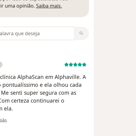
Saber mais sobre pareceres
ir uma opinião.
Saiba mais.
m opiniões
clínica AlphaScan em Alphaville. A
o pontualíssimo e ela olhou cada
. Me senti super segura com as
Com certeza continuarei o
 ela.
o utilizador Natália Mohallem
visão