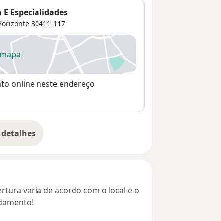
a E Especialidades
Horizonte
30411-117
 mapa
re num novo separador
nto online neste endereço
 detalhes
bre o endereço
rtura varia de acordo com o local e o
ndamento!