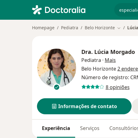
especiali
Homepage
Pediatra
Belo Horizonte
Lúci
Mudar de 
Dra.
Lúcia Morgado
sobre as 
Pediatra
·
Mais
Belo Horizonte
2 ender
Número de registro: CR
8 opiniões
Informações de contato
Experiência
Serviços
Consultório