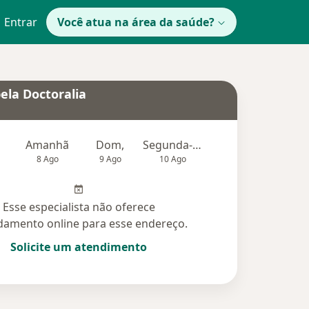
Entrar
Você atua na área da saúde?
ela Doctoralia
Amanhã
Dom,
Segunda-feira
Ter,
Qu
8 Ago
9 Ago
10 Ago
11 Ago
12 Ag
Esse especialista não oferece
amento online para esse endereço.
Solicite um atendimento
das (2)