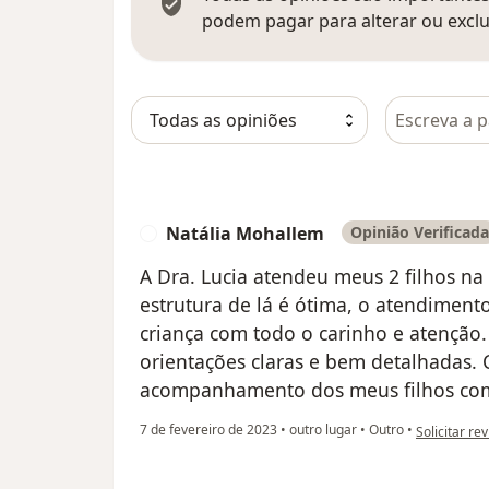
podem pagar para alterar ou exclu
Pesquisar e
Natália Mohallem
Opinião Verificada
N
A Dra. Lucia atendeu meus 2 filhos na 
estrutura de lá é ótima, o atendiment
criança com todo o carinho e atenção
orientações claras e bem detalhadas. 
acompanhamento dos meus filhos com
na opinião d
7 de fevereiro de 2023
•
outro lugar
•
Outro
•
Solicitar re