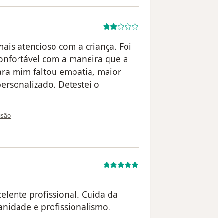
ais atencioso com a criança. Foi
confortável com a maneira que a
ara mim faltou empatia, maior
rsonalizado. Detestei o
o utilizador Junia
visão
elente profissional. Cuida da
nidade e profissionalismo.