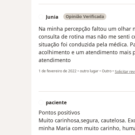
Junia
Opinião Verificada
J
Na minha percepção faltou um olhar m
consulta de rotina mas não me senti 
situação foi conduzida pela médica. P
acolhimento e um atendimento mais pe
atendimento
na opinião d
1 de fevereiro de 2022
•
outro lugar
•
Outro
•
Solicitar re
paciente
P
Pontos positivos
Muito carinhosa,segura, cautelosa. Exc
minha Maria com muito carinho, huma