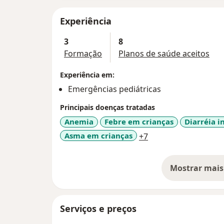
Experiência
3
8
Formação
Planos de saúde aceitos
Experiência em:
Emergências pediátricas
Principais doenças tratadas
Anemia
Febre em crianças
Diarréia i
a11y_sr_more_disea
Asma em crianças
+7
Mostrar mais
so
Serviços e preços