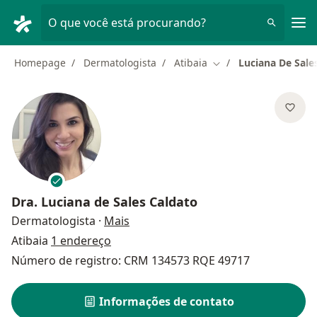
Men
O que você está procurando?
Homepage
Dermatologista
Atibaia
Luciana De Sale
Mudar de cidade
Dra.
Luciana de Sales Caldato
sobre as especializações
Dermatologista
·
Mais
Atibaia
1 endereço
Número de registro: CRM 134573 RQE 49717
Informações de contato