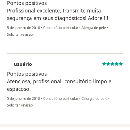
Pontos positivos
Profissional excelente, transmite muita
segurança em seus diagnósticos! Adorei!!!
5 de janeiro de 2018
•
Consultório particular
•
Alergia de pele
•
na opinião do utilizador paciente anônimo
Solicitar revisão
usuário
U
Pontos positivos
Atenciosa, profissional, consultório limpo e
espaçoso.
5 de janeiro de 2018
•
Consultório particular
•
Cirurgia de pele
•
na opinião do utilizador usuário
Solicitar revisão