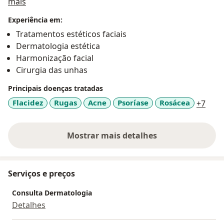
Sobre mim
de melhorar globalmente sua qualidade de vida e
mais
auto-estima através da saúde e da beleza da pele.
Experiência em:
Tratamentos estéticos faciais
Dermatologia estética
Harmonização facial
Cirurgia das unhas
Principais doenças tratadas
a11y
Flacidez
Rugas
Acne
Psoríase
Rosácea
+7
Mostrar mais detalhes
sobre a experiência
Serviços e preços
Consulta Dermatologia
Detalhes