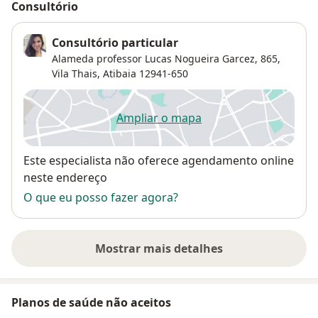
Consultório
Consultório particular
Alameda professor Lucas Nogueira Garcez, 865,
Vila Thais
,
Atibaia
12941-650
Ampliar o mapa
abre num novo separador
Disponibilidade
Este especialista não oferece agendamento online
neste endereço
O que eu posso fazer agora?
Mostrar mais detalhes
sobre o endereço
Planos de saúde não aceitos