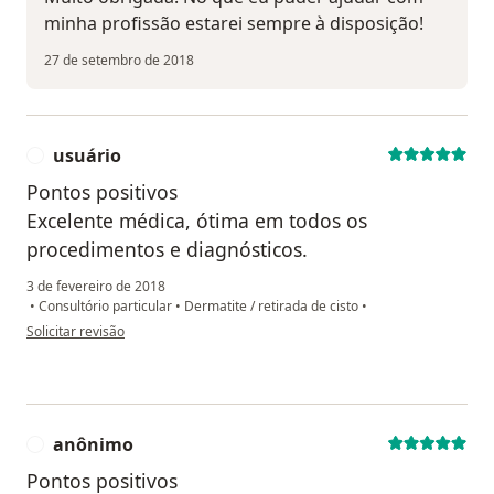
minha profissão estarei sempre à disposição!
27 de setembro de 2018
usuário
U
Pontos positivos
Excelente médica, ótima em todos os
procedimentos e diagnósticos.
3 de fevereiro de 2018
•
Consultório particular
•
Dermatite / retirada de cisto
•
na opinião do utilizador usuário
Solicitar revisão
anônimo
A
Pontos positivos