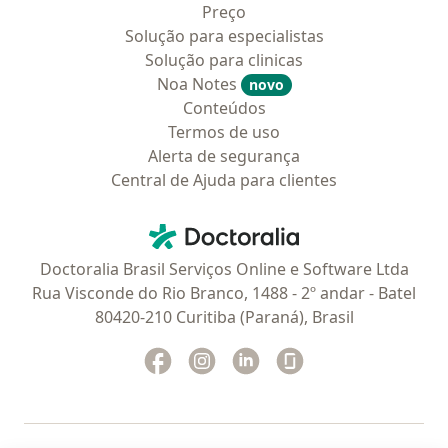
Preço
Solução para especialistas
Solução para clinicas
Noa Notes
novo
Conteúdos
Termos de uso
Alerta de segurança
Central de Ajuda para clientes
Contato
Doctoralia - Homepage
Doctoralia Brasil Serviços Online e Software Ltda
Rua Visconde do Rio Branco, 1488 - 2º andar - Batel
80420-210 Curitiba (Paraná), Brasil
Facebook
abre num novo separador
Instagram
abre num novo separador
Linkedin
abre num novo separad
Glassdoor
abre num novo se