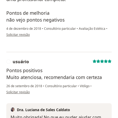
Pontos de melhoria
não vejo pontos negativos
4 de dezembro de 2018
•
Consultório particular
•
Avaliação Estética
•
na opinião do utilizador paciente anônimo
Solicitar revisão
usuário
U
Pontos positivos
Muito atenciosa, recomendaria com certeza
26 de setembro de 2018
•
Consultório particular
•
Vitiligo
•
na opinião do utilizador usuário
Solicitar revisão
Dra. Luciana de Sales Caldato
Muito obrigada! No que eu puder ajudar com