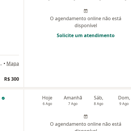
O agendamento online não está
disponível
Solicite um atendimento
 Torre Itália, sala 402, Atibaia
•
Mapa
R$ 300
o
Hoje
Amanhã
Sáb,
Dom,
6 Ago
7 Ago
8 Ago
9 Ago
O agendamento online não está
disponível