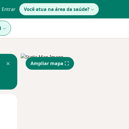
Entrar
Você atua na área da saúde?
1
Ampliar mapa
Segunda-feira
Ter,
Qua
10 Ago
11 Ago
12 Ago