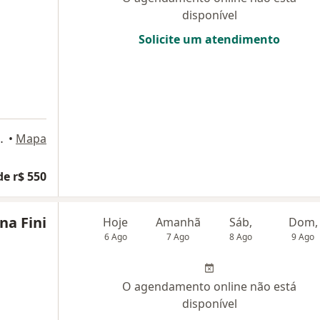
disponível
Solicite um atendimento
ão - sala 412, Atibaia
•
Mapa
de r$ 550
ina Fini
Hoje
Amanhã
Sáb,
Dom,
6 Ago
7 Ago
8 Ago
9 Ago
O agendamento online não está
disponível