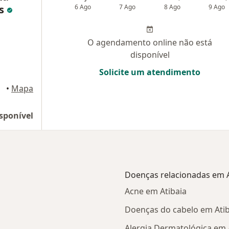
es
6 Ago
7 Ago
8 Ago
9 Ago
O agendamento online não está
disponível
Solicite um atendimento
baia
•
Mapa
sponível
Doenças relacionadas em A
Acne em Atibaia
Doenças do cabelo em Atib
Alergia Dermatológica em 