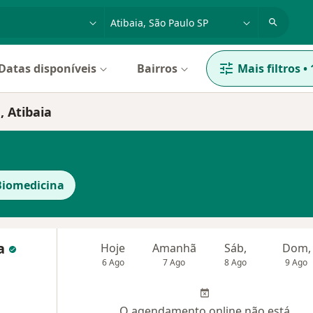
dade, doença ou nome
cidade ou região
Datas disponíveis
Bairros
Mais filtros
•
, Atibaia
Biomedicina
va
Hoje
Amanhã
Sáb,
Dom,
6 Ago
7 Ago
8 Ago
9 Ago
O agendamento online não está