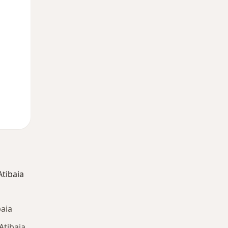
10 Ago
11 Ago
12 Ago
tibaia
aia
Atibaia