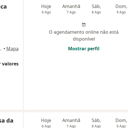
ica
Hoje
Amanhã
Sáb,
Dom,
6 Ago
7 Ago
8 Ago
9 Ago
O agendamento online não está
disponível
ão - sala 412, Atibaia
•
Mapa
Mostrar perfil
 valores
sa da
Hoje
Amanhã
Sáb,
Dom,
6 Ago
7 Ago
8 Ago
9 Ago