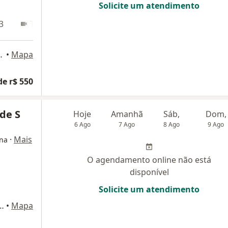
Solicite um atendimento
3
Teleconsulta
ão - sala 412, Atibaia
•
Mapa
de r$ 550
 de S
Hoje
Amanhã
Sáb,
Dom,
6 Ago
7 Ago
8 Ago
9 Ago
·
Mais
ina
O agendamento online não está
disponível
Solicite um atendimento
cas Nogueira Garcez 865, Atibaia
•
Mapa