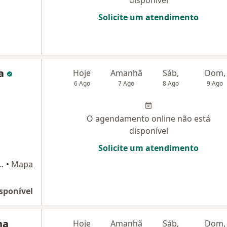
Solicite um atendimento
za
Hoje
Amanhã
Sáb,
Dom,
6 Ago
7 Ago
8 Ago
9 Ago
O agendamento online não está
disponível
Solicite um atendimento
dos Santos, 18, sala 819, Atibaia
•
Mapa
sponível
na
Hoje
Amanhã
Sáb,
Dom,