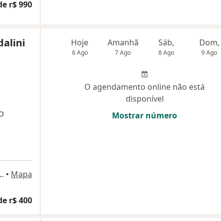
de r$ 990
dalini
Hoje
Amanhã
Sáb,
Dom,
6 Ago
7 Ago
8 Ago
9 Ago
O agendamento online não está
disponível
O
Mostrar número
cas Nogueira Garcez 805, Atibaia
•
Mapa
de r$ 400