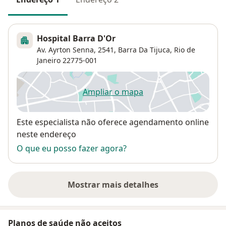
Hospital Barra D'Or
Av. Ayrton Senna, 2541,
Barra Da Tijuca
,
Rio de
Janeiro
22775-001
Ampliar o mapa
abre num novo separador
Disponibilidade
Este especialista não oferece agendamento online
neste endereço
O que eu posso fazer agora?
Mostrar mais detalhes
sobre o endereço
Planos de saúde não aceitos