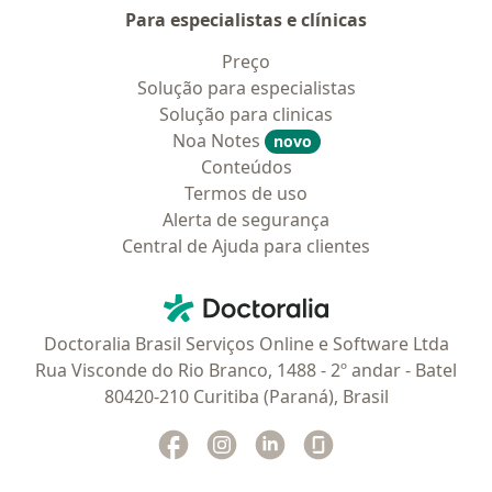
Para especialistas e clínicas
Preço
Solução para especialistas
Solução para clinicas
Noa Notes
novo
Conteúdos
Termos de uso
Alerta de segurança
Central de Ajuda para clientes
Contato
Doctoralia - Homepage
Doctoralia Brasil Serviços Online e Software Ltda
Rua Visconde do Rio Branco, 1488 - 2º andar - Batel
80420-210 Curitiba (Paraná), Brasil
Facebook
abre num novo separador
Instagram
abre num novo separador
Linkedin
abre num novo separad
Glassdoor
abre num novo se