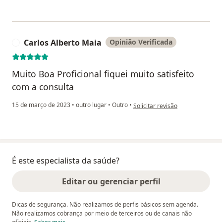
Carlos Alberto Maia
Opinião Verificada
C
Muito Boa Proficional fiquei muito satisfeito
com a consulta
na opinião do utilizador Carlos 
15 de março de 2023
•
outro lugar
•
Outro
•
Solicitar revisão
É este especialista da saúde?
Editar ou gerenciar perfil
Dicas de segurança. Não realizamos de perfis básicos sem agenda.
Não realizamos cobrança por meio de terceiros ou de canais não