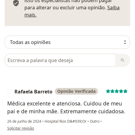
isso os especialistas não podem pagar
para alterar ou excluir uma opinião.
Saiba
Saber mais sobre pareceres
mais.
Pesquisar em opiniões
Rafaela Barreto
Opinião Verificada
R
Médica excelente e atenciosa. Cuidou de meu
pai e de minha mãe. Extremamente cuidadosa.
26 de junho de 2024
•
Hospital Rios D&#039;Or
•
Outro
•
na opinião do utilizador Rafaela Barreto
Solicitar revisão