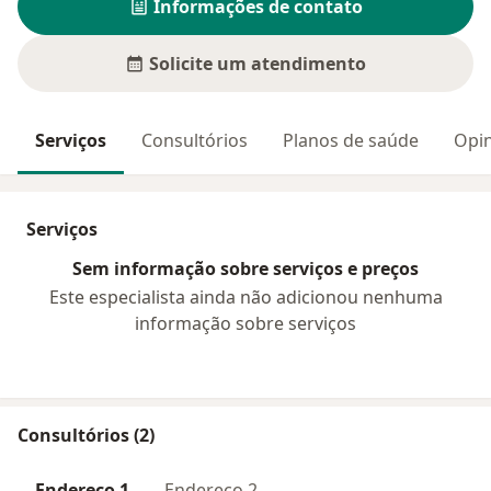
Informações de contato
Solicite um atendimento
Serviços
Consultórios
Planos de saúde
Opin
Serviços
Sem informação sobre serviços e preços
Este especialista ainda não adicionou nenhuma
informação sobre serviços
Consultórios (2)
Endereço 1
Endereço 2