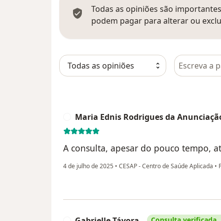
Todas as opiniões são importantes,
podem pagar para alterar ou exclu
Pesquisar e
Maria Ednis Rodrigues da Anunciaçã
M
A consulta, apesar do pouco tempo, a
4 de julho de 2025
•
CESAP - Centro de Saúde Aplicada
•
P
Gabrielle Távora
Consulta verificada
G