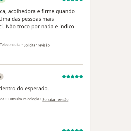
tica, acolhedora e firme quando
 Uma das pessoas mais
ci. Não troco por nada e indico
na opinião do utilizador Gabrielle Távora
Teleconsulta
•
Solicitar revisão
a
dentro do esperado.
na opinião do utilizador Regina L S Oliveira
ada
•
Consulta Psicologia
•
Solicitar revisão