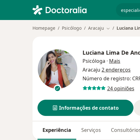
especiali
Homepage
Psicólogo
Aracaju
Luciana L
Mudar de cidad
Luciana Lima De An
sobre as
Psicóloga
·
Mais
Aracaju
2 endereços
Número de registro: CR
24 opiniões
Informações de contato
Experiência
Serviços
Consultório