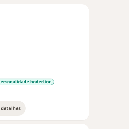
personalidade boderline
sr_more_diseases
 detalhes
bre a experiência