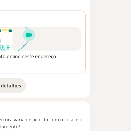
nto online neste endereço
 detalhes
bre o endereço
rtura varia de acordo com o local e o
ndamento!