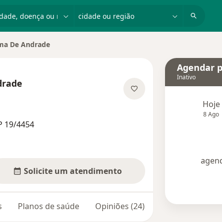
dade, doença ou nome
cidade ou região
ima De Andrade
e
Agendar p
Inativo
drade
 especializações
Hoje
8 Ago
P 19/4454
agend
Solicite um atendimento
s
Planos de saúde
Opiniões (24)