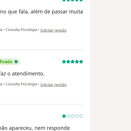
no que fala, além de passar muita
na opinião do utilizador Edla Oliveira
da
•
Consulta Psicologia
•
Solicitar revisão
ficada
 faz o atendimento,
na opinião do utilizador Irene Santana da Silva
da
•
Consulta Psicologia
•
Solicitar revisão
 não apareceu, nem responde