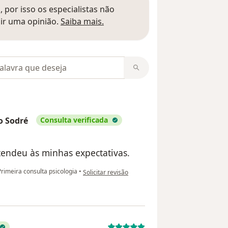
 por isso os especialistas não
Saber mais sobre pareceres
ir uma opinião.
Saiba mais.
m opiniões
o Sodré
Consulta verificada
tendeu às minhas expectativas.
na opinião do utilizador Maria Ednis Rodrigues da
rimeira consulta psicologia
•
Solicitar revisão