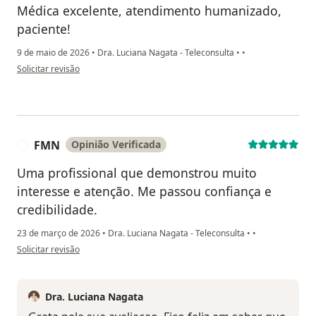
Médica excelente, atendimento humanizado,
paciente!
9 de maio de 2026
•
Dra. Luciana Nagata - Teleconsulta
•
•
na opinião do utilizador Gg
Solicitar revisão
FMN
Opinião Verificada
F
Uma profissional que demonstrou muito
interesse e atenção. Me passou confiança e
credibilidade.
23 de março de 2026
•
Dra. Luciana Nagata - Teleconsulta
•
•
na opinião do utilizador FMN
Solicitar revisão
Dra. Luciana Nagata