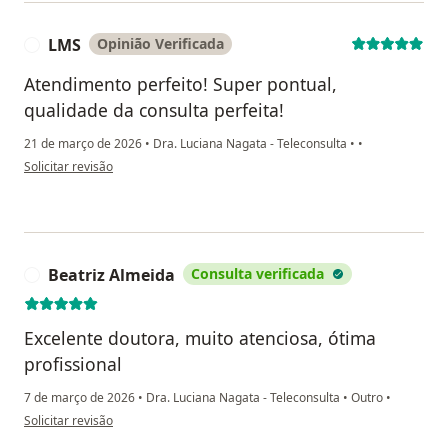
LMS
Opinião Verificada
L
Atendimento perfeito! Super pontual,
qualidade da consulta perfeita!
21 de março de 2026
•
Dra. Luciana Nagata - Teleconsulta
•
•
na opinião do utilizador LMS
Solicitar revisão
Beatriz Almeida
Consulta verificada
B
Excelente doutora, muito atenciosa, ótima
profissional
7 de março de 2026
•
Dra. Luciana Nagata - Teleconsulta
•
Outro
•
na opinião do utilizador Beatriz Almeida
Solicitar revisão