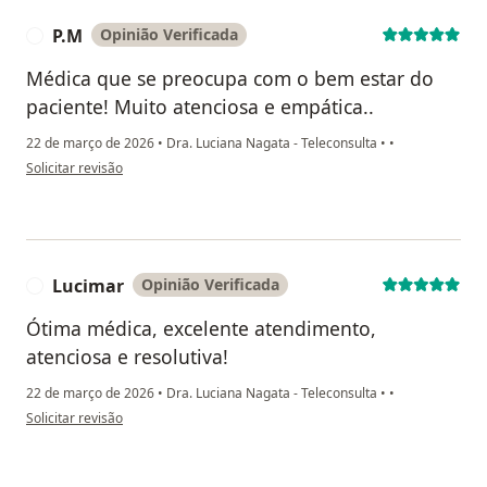
P.M
Opinião Verificada
P
Médica que se preocupa com o bem estar do
paciente! Muito atenciosa e empática..
22 de março de 2026
•
Dra. Luciana Nagata - Teleconsulta
•
•
na opinião do utilizador P.M
Solicitar revisão
Lucimar
Opinião Verificada
L
Ótima médica, excelente atendimento,
atenciosa e resolutiva!
22 de março de 2026
•
Dra. Luciana Nagata - Teleconsulta
•
•
na opinião do utilizador Lucimar
Solicitar revisão