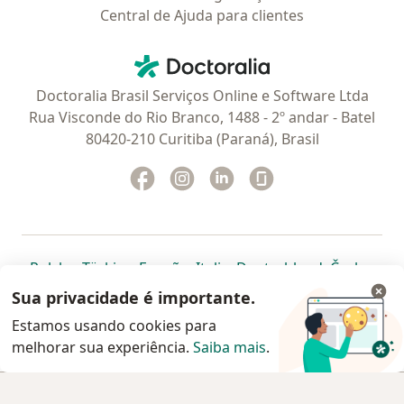
Central de Ajuda para clientes
Contato
Doctoralia - Homepage
Doctoralia Brasil Serviços Online e Software Ltda
Rua Visconde do Rio Branco, 1488 - 2º andar - Batel
80420-210 Curitiba (Paraná), Brasil
Facebook
abre num novo separador
Instagram
abre num novo separador
Linkedin
abre num novo separad
Glassdoor
abre num novo se
abre num novo separador
abre num novo separador
abre num novo separador
abre num novo separado
abre num n
abre
Polska
,
Türkiye
,
España
,
Italia
,
Deutschland
,
Česko
,
abre num novo separador
abre num novo separador
abre num novo separador
abre num novo separa
abre num no
abre n
Portugal
,
México
,
Chile
,
Brasil
,
Argentina
,
Perú
,
Sua privacidade é importante.
abre num novo separad
Colombia
Estamos usando cookies para
melhorar sua experiência.
www.doctoralia.com.br © 2026 - Agende agora sua
Saiba mais
.
consulta
Agendar consulta