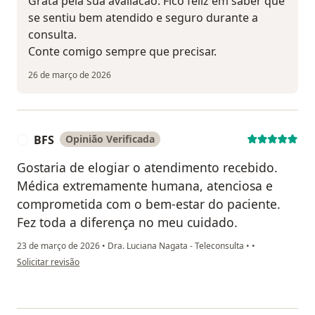
Grata pela sua avaliacao. Fico feliz em saber que
se sentiu bem atendido e seguro durante a
consulta.
Conte comigo sempre que precisar.
26 de março de 2026
BFS
Opinião Verificada
B
Gostaria de elogiar o atendimento recebido.
Médica extremamente humana, atenciosa e
comprometida com o bem-estar do paciente.
Fez toda a diferença no meu cuidado.
23 de março de 2026
•
Dra. Luciana Nagata - Teleconsulta
•
•
na opinião do utilizador BFS
Solicitar revisão