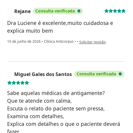
Rejane
Consulta verificada
R
Dra Luciene é excelente,muito cuidadosa e
explica muito bem
na opinião do utilizador Rejane
10 de junho de 2026
•
Clínica Anticorpus
•
•
Solicitar revisão
Miguel Gales dos Santos
Consulta verificada
M
Sabe aquelas médicas de antigamente?
Que te atende com calma,
Escuta o relato do paciente sem pressa,
Examina com detalhes,
Explica com detalhes o que o paciente deverá
fazer.