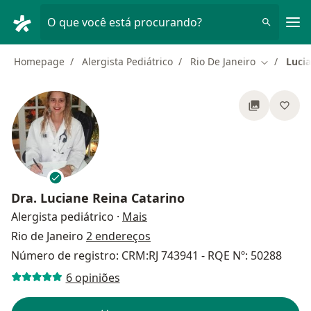
Men
O que você está procurando?
Homepage
Alergista Pediátrico
Rio De Janeiro
Lucia
Mudar de 
Dra.
Luciane Reina Catarino
sobre as especializações
Alergista pediátrico
·
Mais
Rio de Janeiro
2 endereços
Número de registro: CRM:RJ 743941 - RQE Nº: 50288
6 opiniões