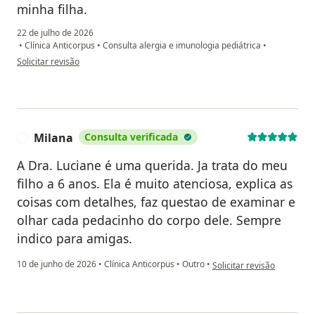
minha filha.
22 de julho de 2026
•
Clínica Anticorpus
•
Consulta alergia e imunologia pediátrica
•
na opinião do utilizador Elessandra S.S.Roseira
Solicitar revisão
Milana
Consulta verificada
M
A Dra. Luciane é uma querida. Ja trata do meu
filho a 6 anos. Ela é muito atenciosa, explica as
coisas com detalhes, faz questao de examinar e
olhar cada pedacinho do corpo dele. Sempre
indico para amigas.
na opinião do utilizador M
10 de junho de 2026
•
Clínica Anticorpus
•
Outro
•
Solicitar revisão