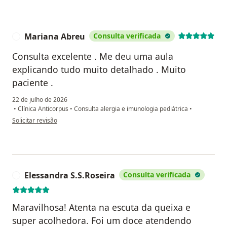
Mariana Abreu
Consulta verificada
M
Consulta excelente . Me deu uma aula
explicando tudo muito detalhado . Muito
paciente .
22 de julho de 2026
•
Clínica Anticorpus
•
Consulta alergia e imunologia pediátrica
•
na opinião do utilizador Mariana Abreu
Solicitar revisão
Elessandra S.S.Roseira
Consulta verificada
E
Maravilhosa! Atenta na escuta da queixa e
super acolhedora. Foi um doce atendendo