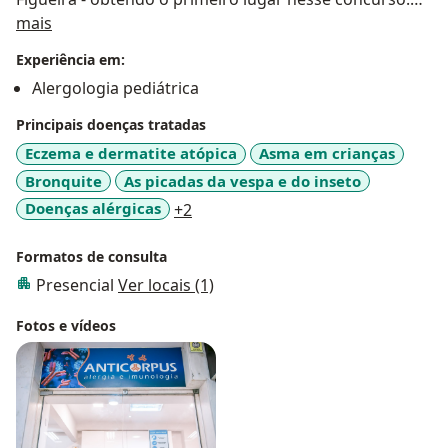
Sobre mim
Possui o Título de Especialista em Alergia pela
mais
Sociedade Brasileira de Alergia e Imunopatologia. É
Experiência em:
Professora Assistente da Escola de Medicina da
Alergologia pediátrica
Universidade do Grande Rio. Participa anualmente dos
principais congressos da área, trazendo o que há de
Principais doenças tratadas
mais moderno, seguro e eficaz para seus pacientes.
Eczema e dermatite atópica
Asma em crianças
Bronquite
As picadas da vespa e do inseto
a11y_sr_more_diseases
Doenças alérgicas
+2
Formatos de consulta
Presencial
Ver locais (1)
Fotos e vídeos