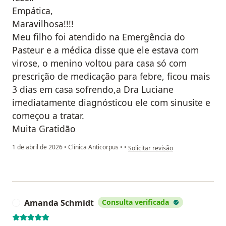
Empática,
Maravilhosa!!!!
Meu filho foi atendido na Emergência do
Pasteur e a médica disse que ele estava com
virose, o menino voltou para casa só com
prescrição de medicação para febre, ficou mais
3 dias em casa sofrendo,a Dra Luciane
imediatamente diagnósticou ele com sinusite e
começou a tratar.
Muita Gratidão
na opinião do utilizador Miguel Ga
1 de abril de 2026
•
Clínica Anticorpus
•
•
Solicitar revisão
Amanda Schmidt
Consulta verificada
A