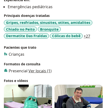
Emergências pediátricas
Principais doenças tratadas
Gripes, resfriados, sinusites, otites, amidalites
Chiado no Peito
Bronquite
a11y_sr_
Dermatite Das Fraldas
Cólicas do bebê
+27
Pacientes que trato
Crianças
Formatos de consulta
Presencial
Ver locais (1)
Fotos e vídeos