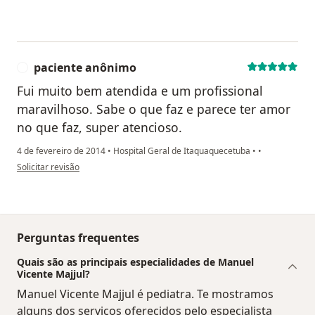
paciente anônimo
P
Fui muito bem atendida e um profissional
maravilhoso. Sabe o que faz e parece ter amor
no que faz, super atencioso.
4 de fevereiro de 2014
•
Hospital Geral de Itaquaquecetuba
•
•
na opinião do utilizador paciente anônimo
Solicitar revisão
Perguntas frequentes
Quais são as principais especialidades de Manuel
Vicente Majjul?
Manuel Vicente Majjul é pediatra. Te mostramos
alguns dos serviços oferecidos pelo especialista