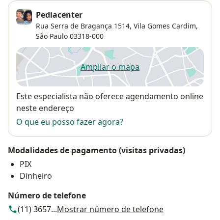
Pediacenter
Rua Serra de Bragança 1514,
Vila Gomes Cardim
,
São Paulo
03318-000
Ampliar o mapa
abre num novo separador
Disponibilidade
Este especialista não oferece agendamento online
neste endereço
O que eu posso fazer agora?
Modalidades de pagamento (visitas privadas)
PIX
Dinheiro
Número de telefone
(11) 3657...
Mostrar número de telefone