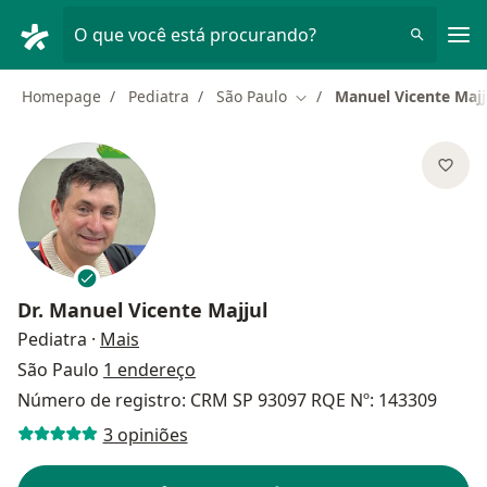
Men
O que você está procurando?
Homepage
Pediatra
São Paulo
Manuel Vicente Majj
Mudar de cidade
Dr.
Manuel Vicente Majjul
sobre as especializações
Pediatra
·
Mais
São Paulo
1 endereço
Número de registro: CRM SP 93097 RQE Nº: 143309
3 opiniões