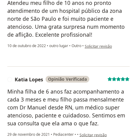
Atendeu meu filho de 10 anos no pronto
atendimento de um hospital público da zona
norte de São Paulo e foi muito paciente e
atencioso. Uma grata surpresa num momento
de aflição. Excelente profissional!
na opinião do utilizador Pacien
10 de outubro de 2022
•
outro lugar
•
Outro
•
Solicitar revisão
Katia Lopes
Opinião Verificada
K
Minha filha de 6 anos faz acompanhamento a
cada 3 meses e meu filho passa mensalmente
com Dr Manuel desde RN, um médico super
atencioso, paciente e cuidadoso. Sentimos em
sua consulta que ela ama o que faz.
na opinião do utilizador Katia Lop
29 de novembro de 2021
•
Pediacenter
•
•
Solicitar revisão