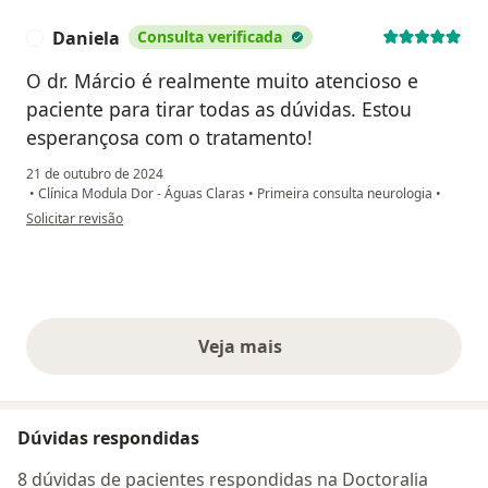
Daniela
Consulta verificada
D
O dr. Márcio é realmente muito atencioso e
paciente para tirar todas as dúvidas. Estou
esperançosa com o tratamento!
21 de outubro de 2024
•
Clínica Modula Dor - Águas Claras
•
Primeira consulta neurologia
•
na opinião do utilizador Daniela
Solicitar revisão
Veja mais
opiniões acima
Dúvidas respondidas
8 dúvidas de pacientes respondidas na Doctoralia