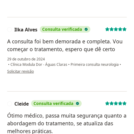
Ilka Alves
Consulta verificada
I
A consulta foi bem demorada e completa. Vou
começar o tratamento, espero que dê certo
29 de outubro de 2024
•
Clínica Modula Dor - Águas Claras
•
Primeira consulta neurologia
•
na opinião do utilizador Ilka Alves
Solicitar revisão
Cleide
Consulta verificada
C
Ótimo médico, passa muita segurança quanto a
abordagem do tratamento, se atualiza das
melhores práticas.