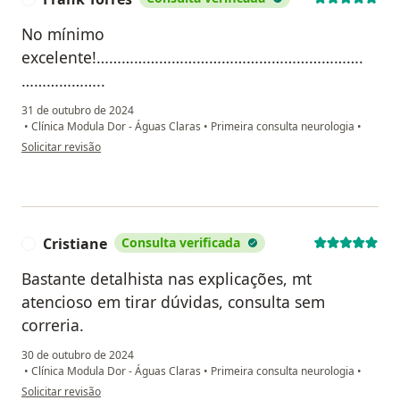
No mínimo
excelente!……………………………………………………….
………………..
31 de outubro de 2024
•
Clínica Modula Dor - Águas Claras
•
Primeira consulta neurologia
•
na opinião do utilizador Frank Torres
Solicitar revisão
Cristiane
Consulta verificada
C
Bastante detalhista nas explicações, mt
atencioso em tirar dúvidas, consulta sem
correria.
30 de outubro de 2024
•
Clínica Modula Dor - Águas Claras
•
Primeira consulta neurologia
•
na opinião do utilizador Cristiane
Solicitar revisão