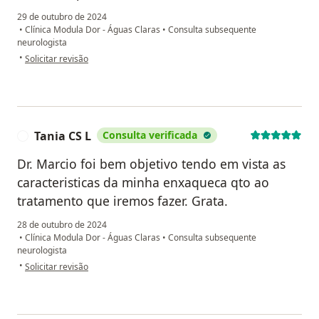
29 de outubro de 2024
•
Clínica Modula Dor - Águas Claras
•
Consulta subsequente
neurologista
na opinião do utilizador Cleide
•
Solicitar revisão
Tania CS L
Consulta verificada
T
Dr. Marcio foi bem objetivo tendo em vista as
caracteristicas da minha enxaqueca qto ao
tratamento que iremos fazer. Grata.
28 de outubro de 2024
•
Clínica Modula Dor - Águas Claras
•
Consulta subsequente
neurologista
na opinião do utilizador Tania CS L
•
Solicitar revisão