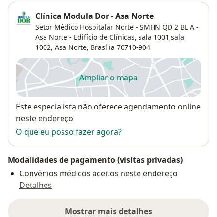
Clínica Modula Dor - Asa Norte
Setor Médico Hospitalar Norte - SMHN QD 2 BL A -
Asa Norte - Edifício de Clínicas, sala 1001,sala
1002,
Asa Norte
,
Brasília
70710-904
Ampliar o mapa
abre num novo separador
Disponibilidade
Este especialista não oferece agendamento online
neste endereço
O que eu posso fazer agora?
Modalidades de pagamento (visitas privadas)
Convênios médicos aceitos neste endereço
Detalhes
Mostrar mais detalhes
sobre o endereço