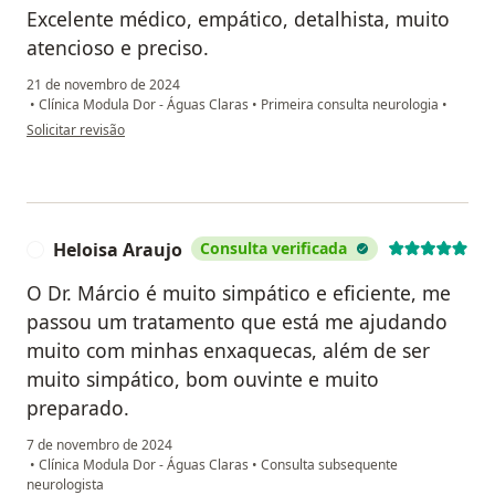
Excelente médico, empático, detalhista, muito
atencioso e preciso.
21 de novembro de 2024
•
Clínica Modula Dor - Águas Claras
•
Primeira consulta neurologia
•
na opinião do utilizador MCG
Solicitar revisão
Heloisa Araujo
Consulta verificada
H
O Dr. Márcio é muito simpático e eficiente, me
passou um tratamento que está me ajudando
muito com minhas enxaquecas, além de ser
muito simpático, bom ouvinte e muito
preparado.
7 de novembro de 2024
•
Clínica Modula Dor - Águas Claras
•
Consulta subsequente
neurologista