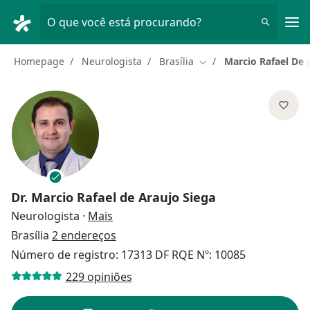
Men
O que você está procurando?
Homepage
Neurologista
Brasília
Marcio Rafael De 
Mudar de cidade
Dr.
Marcio Rafael de Araujo Siega
sobre as especializações
Neurologista
·
Mais
Brasília
2 endereços
Número de registro: 17313 DF RQE Nº: 10085
229 opiniões