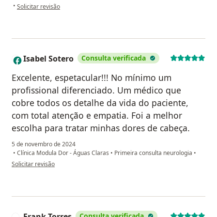
na opinião do utilizador Heloisa Araujo
•
Solicitar revisão
Isabel Sotero
Consulta verificada
I
Excelente, espetacular!!! No mínimo um
profissional diferenciado. Um médico que
cobre todos os detalhe da vida do paciente,
com total atenção e empatia. Foi a melhor
escolha para tratar minhas dores de cabeça.
5 de novembro de 2024
•
Clínica Modula Dor - Águas Claras
•
Primeira consulta neurologia
•
na opinião do utilizador Isabel Sotero
Solicitar revisão
Frank Torres
Consulta verificada
F