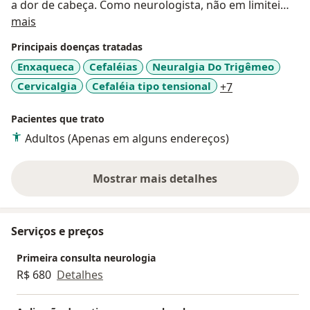
a dor de cabeça. Como neurologista, não em limitei
Sobre mim
apenas aos conhecimentos da área e busquei integrar
mais
conhecimentos com outras áreas que também tratam
Principais doenças tratadas
dor de cabeça, como Odontologia, Fisioterapia entre
Enxaqueca
Cefaléias
Neuralgia Do Trigêmeo
outras. Participo de todos os melhores cursos e
a11y_sr_more_
Cervicalgia
Cefaléia tipo tensional
+7
congressos de atualização no país e no exterior.
Atualmente me dedico exclusivamente ao tratamento
Pacientes que trato
de enxaqueca, dor nas costas, fibromialgia e dores
crônicas.
Adultos (Apenas em alguns endereços)
Mostrar mais detalhes
sobre a experiência
Serviços e preços
Primeira consulta neurologia
R$ 680
Detalhes