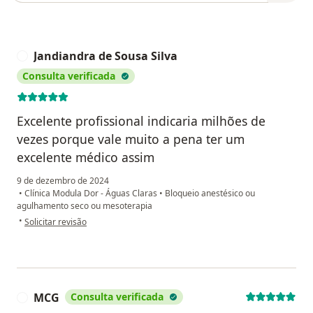
Jandiandra de Sousa Silva
J
Consulta verificada
Excelente profissional indicaria milhões de
vezes porque vale muito a pena ter um
excelente médico assim
9 de dezembro de 2024
•
Clínica Modula Dor - Águas Claras
•
Bloqueio anestésico ou
agulhamento seco ou mesoterapia
na opinião do utilizador Jandiandra de Sousa Silva
•
Solicitar revisão
MCG
Consulta verificada
M