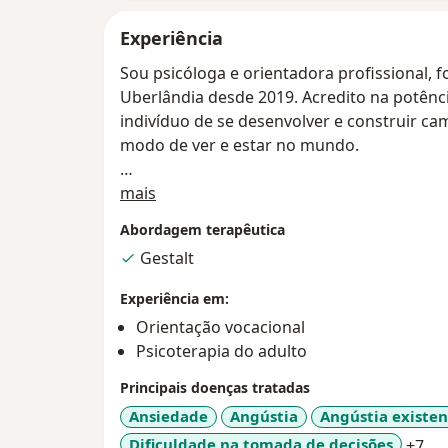
Experiência
Sou psicóloga e orientadora profissional, 
Uberlândia desde 2019. Acredito na potên
indivíduo de se desenvolver e construir c
modo de ver e estar no mundo.
Sobre mim
Realizo atendimentos psicoterapêuticos f
mais
abordagem que valoriza o presente, a auto
Abordagem terapêutica
pensamento, emoção e ação. Também trab
Gestalt
carreira, por meio da orientação profiss
de escolha, transições ou redefinições em s
Experiência em:
Orientação vocacional
Nos meus atendimentos, procuro acolher 
Psicoterapia do adulto
olhar curioso e atencioso para sua história
ritmo. Acredito na importância de ouvir c
Principais doenças tratadas
estabelecer um espaço seguro para que o 
Ansiedade
Angústia
Angústia existen
livremente e, ao mesmo tempo, se sentir 
a1
Dificuldade na tomada de decisões
+7