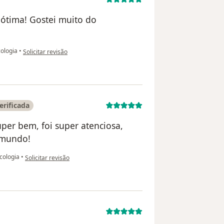
 ótima! Gostei muito do
na opinião do utilizador V.P
cologia
•
Solicitar revisão
erificada
per bem, foi super atenciosa,
 mundo!
na opinião do utilizador Maria Eduarda Gonçalves
cologia
•
Solicitar revisão