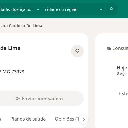
dade, doença ou nome
cidade ou região
Clara Cardoso De Lima
dade
 de Lima
Consult
Consulta
 especializações
Hoje
RP MG 73973
8 Ago
Este
Enviar mensagem
s
Planos de saúde
Opiniões (10)
Dúvidas respond