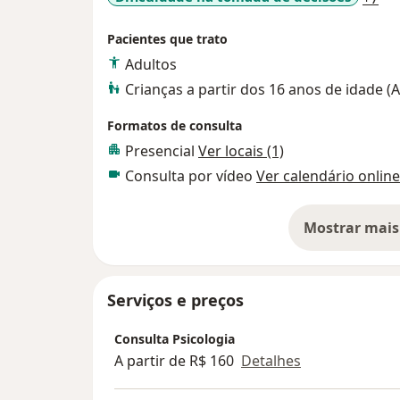
Meu compromisso é oferecer um acompan
Pacientes que trato
que possibilite o crescimento pessoal e a 
Adultos
conscientes, alinhadas aos valores e à ess
Crianças a partir dos 16 anos de idade 
apoio para cuidar das questões emocionais,
sua carreira, estarei aqui para caminhar a
Formatos de consulta
Presencial
Ver locais (1)
Consulta por vídeo
Ver calendário online
Mostrar mais
so
Serviços e preços
Consulta Psicologia
A partir de R$ 160
Detalhes