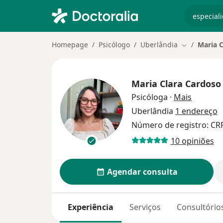
especiali
Homepage
Psicólogo
Uberlândia
Maria 
Mudar de ci
Maria Clara Cardoso
sobre as
Psicóloga
·
Mais
Uberlândia
1 endereço
Número de registro: C
10 opiniões
Agendar consulta
Experiência
Serviços
Consultório