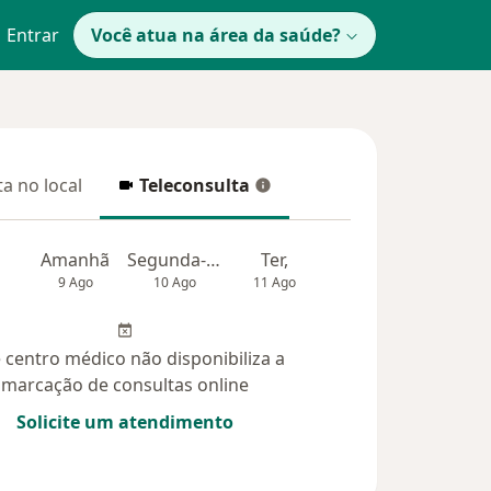
Entrar
Você atua na área da saúde?
a no local
Teleconsulta
 no local
Teleconsulta
Amanhã
Segunda-feira
Ter,
Qua
Qui,
9 Ago
10 Ago
11 Ago
12 Ago
13 Ag
 centro médico não disponibiliza a
marcação de consultas online
Solicite um atendimento
idas (9)