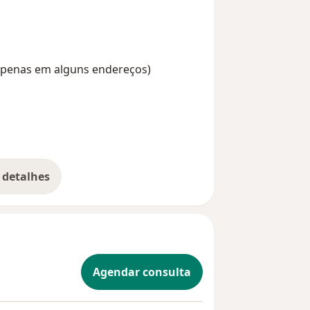
hamento humanizado e cuidadoso,
construção de escolhas mais
ência de cada pessoa. Se você busca
(Apenas em alguns endereços)
 desafios de vida ou reflexões sobre
o seu lado nesse processo.
 detalhes
bre a experiência
Agendar consulta