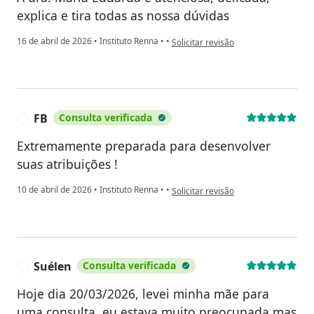
explica e tira todas as nossa dúvidas
na opinião do utilizador ZL
16 de abril de 2026
•
Instituto Renna
•
•
Solicitar revisão
FB
Consulta verificada
F
Extremamente preparada para desenvolver
suas atribuições !
na opinião do utilizador FB
10 de abril de 2026
•
Instituto Renna
•
•
Solicitar revisão
Suélen
Consulta verificada
S
Hoje dia 20/03/2026, levei minha mãe para
uma consulta, eu estava muito preocupada mas