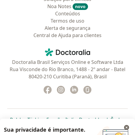
Noa Notes
novo
Conteúdos
Termos de uso
Alerta de segurança
Central de Ajuda para clientes
Contato
Doctoralia - Homepage
Doctoralia Brasil Serviços Online e Software Ltda
Rua Visconde do Rio Branco, 1488 - 2º andar - Batel
80420-210 Curitiba (Paraná), Brasil
Facebook
abre num novo separador
Instagram
abre num novo separador
Linkedin
abre num novo separad
Glassdoor
abre num novo se
abre num novo separador
abre num novo separador
abre num novo separador
abre num novo separado
abre num n
abre
Polska
,
Türkiye
,
España
,
Italia
,
Deutschland
,
Česko
,
abre num novo separador
abre num novo separador
abre num novo separador
abre num novo separa
abre num no
abre n
Portugal
,
México
,
Chile
,
Brasil
,
Argentina
,
Perú
,
Sua privacidade é importante.
abre num novo separad
Colombia