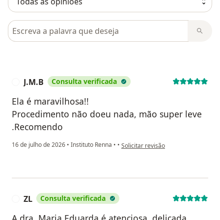
Pesquisar em opiniões
J.M.B
Consulta verificada
J
Ela é maravilhosa!!
Procedimento não doeu nada, mão super leve
.Recomendo
na opinião do utilizador J.M.B
16 de julho de 2026
•
Instituto Renna
•
•
Solicitar revisão
ZL
Consulta verificada
Z
A dra. Maria Eduarda é atenciosa, delicada,