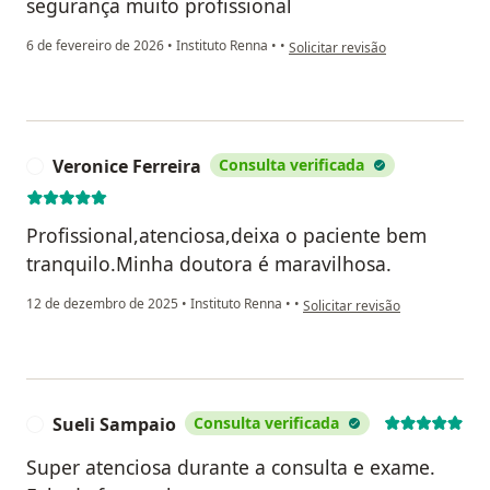
segurança muito profissional
na opinião do utilizador Elisângel
6 de fevereiro de 2026
•
Instituto Renna
•
•
Solicitar revisão
Veronice Ferreira
Consulta verificada
V
Profissional,atenciosa,deixa o paciente bem
tranquilo.Minha doutora é maravilhosa.
na opinião do utilizador Veroni
12 de dezembro de 2025
•
Instituto Renna
•
•
Solicitar revisão
Sueli Sampaio
Consulta verificada
S
Super atenciosa durante a consulta e exame.