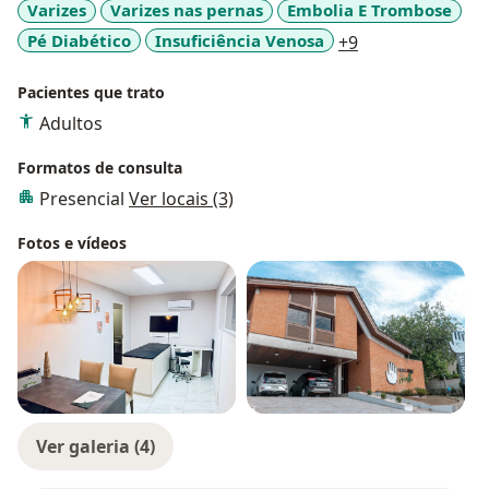
Varizes
Varizes nas pernas
Embolia E Trombose
a11y_sr_more_d
Pé Diabético
Insuficiência Venosa
+9
Pacientes que trato
Adultos
Formatos de consulta
Presencial
Ver locais (3)
Fotos e vídeos
Ver galeria (4)