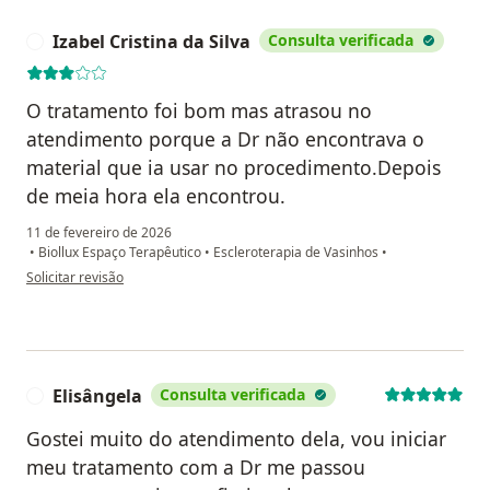
Izabel Cristina da Silva
Consulta verificada
I
O tratamento foi bom mas atrasou no
atendimento porque a Dr não encontrava o
material que ia usar no procedimento.Depois
de meia hora ela encontrou.
11 de fevereiro de 2026
•
Biollux Espaço Terapêutico
•
Escleroterapia de Vasinhos
•
na opinião do utilizador Izabel Cristina da Silva
Solicitar revisão
Elisângela
Consulta verificada
E
Gostei muito do atendimento dela, vou iniciar
meu tratamento com a Dr me passou