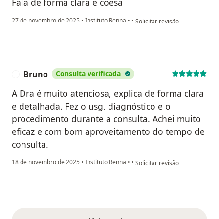
Fala de forma clara e coesa
na opinião do utilizador Sueli
27 de novembro de 2025
•
Instituto Renna
•
•
Solicitar revisão
Bruno
Consulta verificada
B
A Dra é muito atenciosa, explica de forma clara
e detalhada. Fez o usg, diagnóstico e o
procedimento durante a consulta. Achei muito
eficaz e com bom aproveitamento do tempo de
consulta.
na opinião do utilizador Bruno
18 de novembro de 2025
•
Instituto Renna
•
•
Solicitar revisão