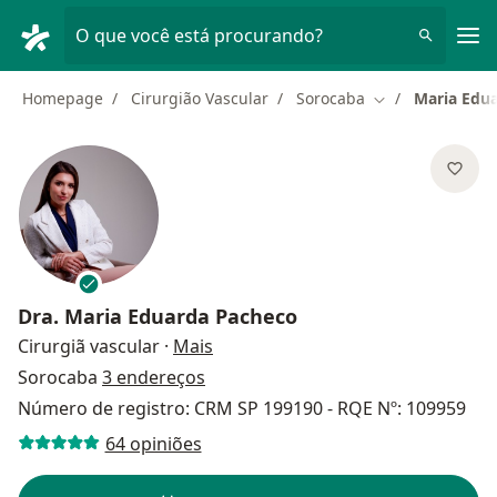
Men
O que você está procurando?
Homepage
Cirurgião Vascular
Sorocaba
Maria Edu
Mudar de cidad
Dra.
Maria Eduarda Pacheco
sobre as especializações
Cirurgiã vascular
·
Mais
Sorocaba
3 endereços
Número de registro: CRM SP 199190 - RQE Nº: 109959
64 opiniões