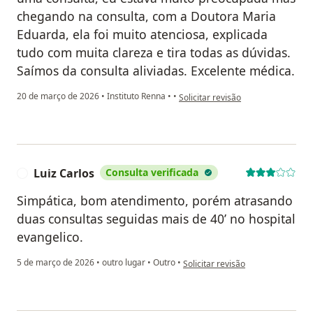
chegando na consulta, com a Doutora Maria
Eduarda, ela foi muito atenciosa, explicada
tudo com muita clareza e tira todas as dúvidas.
Saímos da consulta aliviadas. Excelente médica.
na opinião do utilizador Suélen
20 de março de 2026
•
Instituto Renna
•
•
Solicitar revisão
Luiz Carlos
Consulta verificada
L
Simpática, bom atendimento, porém atrasando
duas consultas seguidas mais de 40’ no hospital
evangelico.
na opinião do utilizador Luiz Carl
5 de março de 2026
•
outro lugar
•
Outro
•
Solicitar revisão