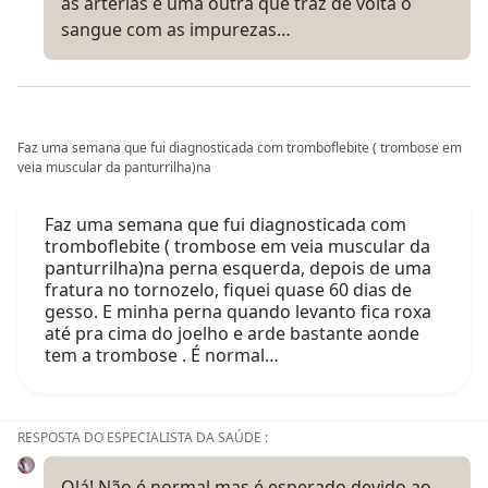
as artérias e uma outra que traz de volta o
sangue com as impurezas…
Faz uma semana que fui diagnosticada com tromboflebite ( trombose em
veia muscular da panturrilha)na
Faz uma semana que fui diagnosticada com
tromboflebite ( trombose em veia muscular da
panturrilha)na perna esquerda, depois de uma
fratura no tornozelo, fiquei quase 60 dias de
gesso. E minha perna quando levanto fica roxa
até pra cima do joelho e arde bastante aonde
tem a trombose . É normal…
RESPOSTA DO ESPECIALISTA DA SAÚDE :
Olá! Não é normal mas é esperado devido ao