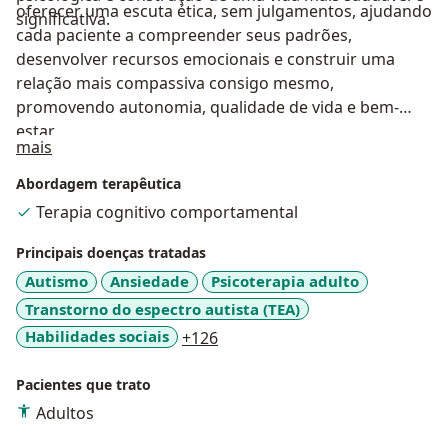
oferecer uma escuta ética, sem julgamentos, ajudando
significativa.
cada paciente a compreender seus padrões,
desenvolver recursos emocionais e construir uma
relação mais compassiva consigo mesmo,
promovendo autonomia, qualidade de vida e bem-
estar.
Sobre mim
mais
Abordagem terapêutica
Terapia cognitivo comportamental
Principais doenças tratadas
Autismo
Ansiedade
Psicoterapia adulto
Transtorno do espectro autista (TEA)
a11y_sr_more_diseases
Habilidades sociais
+126
Pacientes que trato
Adultos