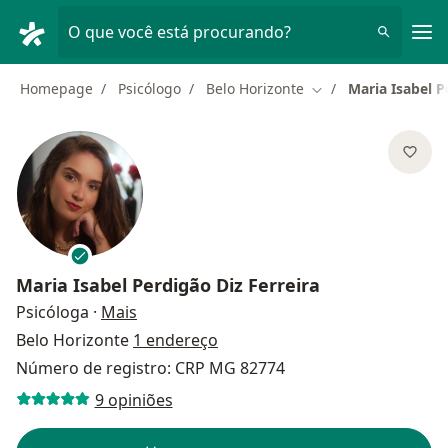
Men
O que você está procurando?
Homepage
Psicólogo
Belo Horizonte
Maria Isabel P
Mudar de cidade
Maria Isabel Perdigão Diz Ferreira
sobre as especializações
Psicóloga
·
Mais
Belo Horizonte
1 endereço
Número de registro: CRP MG 82774
9 opiniões