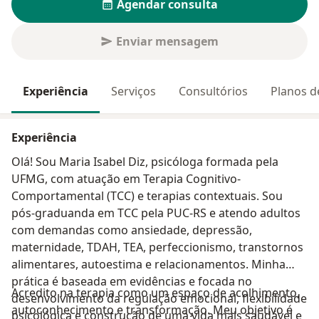
Agendar consulta
Enviar mensagem
Experiência
Serviços
Consultórios
Planos d
Experiência
Olá! Sou Maria Isabel Diz, psicóloga formada pela
UFMG, com atuação em Terapia Cognitivo-
Comportamental (TCC) e terapias contextuais. Sou
pós-graduanda em TCC pela PUC-RS e atendo adultos
com demandas como ansiedade, depressão,
maternidade, TDAH, TEA, perfeccionismo, transtornos
alimentares, autoestima e relacionamentos. Minha
prática é baseada em evidências e focada no
Acredito na terapia como um espaço de acolhimento,
desenvolvimento da regulação emocional, flexibilidade
autoconhecimento e transformação. Meu objetivo é
psicológica e construção de uma vida mais saudável e