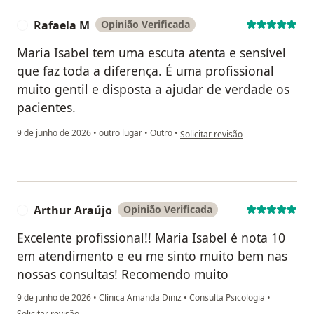
Rafaela M
Opinião Verificada
R
Maria Isabel tem uma escuta atenta e sensível
que faz toda a diferença. É uma profissional
muito gentil e disposta a ajudar de verdade os
pacientes.
na opinião do utilizador Rafaela M
9 de junho de 2026
•
outro lugar
•
Outro
•
Solicitar revisão
Arthur Araújo
Opinião Verificada
A
Excelente profissional!! Maria Isabel é nota 10
em atendimento e eu me sinto muito bem nas
nossas consultas! Recomendo muito
9 de junho de 2026
•
Clínica Amanda Diniz
•
Consulta Psicologia
•
na opinião do utilizador Arthur Araújo
Solicitar revisão