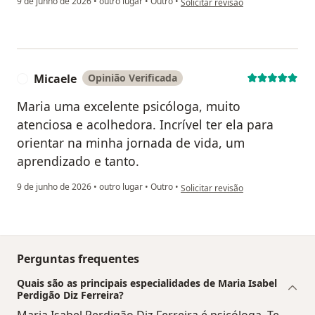
9 de junho de 2026
•
outro lugar
•
Outro
•
Solicitar revisão
Micaele
Opinião Verificada
M
Maria uma excelente psicóloga, muito
atenciosa e acolhedora. Incrível ter ela para
orientar na minha jornada de vida, um
aprendizado e tanto.
na opinião do utilizador Micaele
9 de junho de 2026
•
outro lugar
•
Outro
•
Solicitar revisão
Perguntas frequentes
Quais são as principais especialidades de Maria Isabel
Perdigão Diz Ferreira?
Maria Isabel Perdigão Diz Ferreira é psicóloga. Te