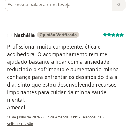
Pesquisar em opiniões
Nathália
Opinião Verificada
N
Profissional muito competente, ética e
acolhedora. O acompanhamento tem me
ajudado bastante a lidar com a ansiedade,
reduzindo o sofrimento e aumentando minha
confiança para enfrentar os desafios do dia a
dia. Sinto que estou desenvolvendo recursos
importantes para cuidar da minha saúde
mental.
Ameeei
16 de junho de 2026
•
Clínica Amanda Diniz
•
Teleconsulta
•
na opinião do utilizador Nathália
Solicitar revisão